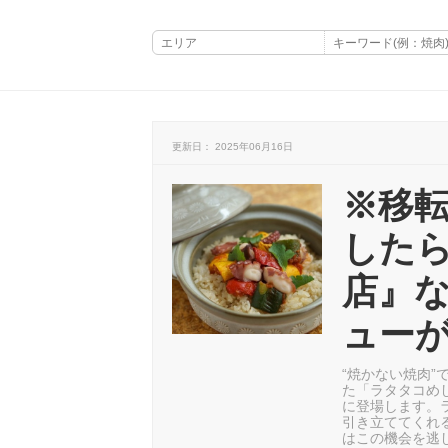
更新日： 2025年06月16日
※移
したら
店』
ュー
“焼かない焼肉”
た「ラタタコめし
に登場します。
引き立ててくれ
はこの機会を逃し