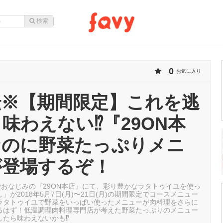
0
お気に入り
転※【期間限定】これを逃
味わえない⁉︎『29ON本
なのに野菜たっぷりメニ
が登場するぞ！
でおなじみの『29ON本店』にて、彩り豊かなラタトゥイユを使っ
」が2018年5月7日(月)〜21日(月)の期間限定でコースメニュー
ラタトゥイユで野菜をいっぱい使ったメニューが肉料理をさらに
るはず！低温調理肉料理専門店が考えた野菜たっぷりのメニュー
たら味わえないかも⁉︎