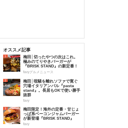
オススメ記事
1
梅田│切ったやつの次はこれ。
極みのてりやきバーガーが
『BRISK STAND』の新定番！
favyグルメニュース
2
梅田│喧騒を離れソファで寛ぐ
穴場イタリアンバル『pasta
stand』。長居もOKで使い勝手
抜群
favy
3
梅田限定！海外の定番・甘じょ
っぱ系ベーコンジャムバーガー
が新登場『BRISK STAND』
favy