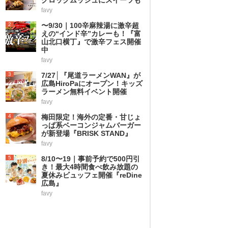
favy
2
〜9/30｜100辛麻辣湯に激辛超
えの“インド辛”カレーも！『富
山北口横丁』で激辛フェス開催
中
favy
3
7/27│『尾道ラーメンWAN』が
広島HiroPaにオープン！キッズ
ラーメン無料イベント開催
favy
4
梅田限定！海外の定番・甘じょ
っぱ系ベーコンジャムバーガー
が新登場『BRISK STAND』
favy
5
8/10〜19｜事前予約で500円引
き！最大4時間食べ飲み放題の
夏休みビュッフェ開催『reDine
広島』
favy