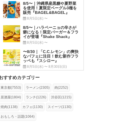
8/5〜｜沖縄県産黒糖や夏野菜
を使用！夏限定ベーグル3種を
販売『BAGEL&BAGEL』
8月5日(水) 〜
8/5〜｜ハラペーニョの辛さが
癖になる！限定バーガー＆フラ
イが登場『Shake Shack』
8月5日(水) 〜
〜8/30｜「C.C.レモン」の爽快
なパフェに注目！飲む新作フラ
ッペも『スシロー』
8月5日(水) 〜 8月30日(日)
おすすめカテゴリー
東京都(7553)
ラーメン(2305)
肉(2252)
居酒屋(1804)
ランチ(1226)
渋谷区(1215)
焼肉(1138)
カフェ(1130)
スイーツ(1130)
おもしろ・話題(1064)