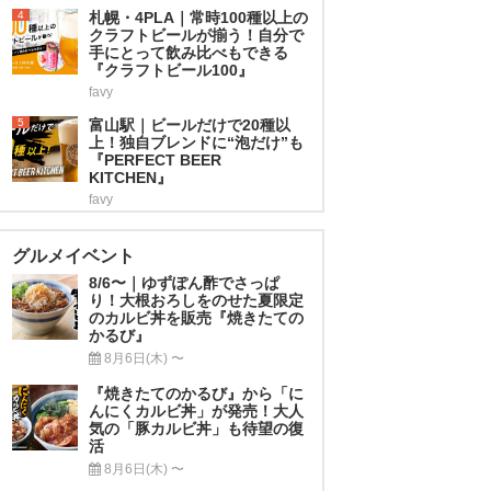
4
札幌・4PLA｜常時100種以上の
クラフトビールが揃う！自分で
手にとって飲み比べもできる
『クラフトビール100』
favy
5
富山駅｜ビールだけで20種以
上！独自ブレンドに“泡だけ”も
『PERFECT BEER
KITCHEN』
favy
グルメイベント
8/6〜｜ゆずぽん酢でさっぱ
り！大根おろしをのせた夏限定
のカルビ丼を販売『焼きたての
かるび』
8月6日(木) 〜
『焼きたてのかるび』から「に
んにくカルビ丼」が発売！大人
気の「豚カルビ丼」も待望の復
活
8月6日(木) 〜