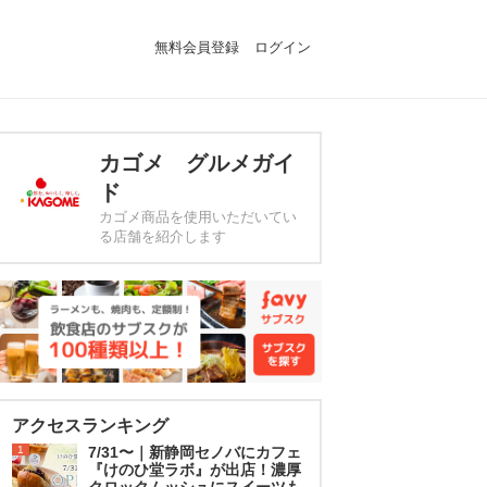
無料会員登録
ログイン
カゴメ グルメガイ
ド
カゴメ商品を使用いただいてい
る店舗を紹介します
アクセスランキング
1
7/31〜｜新静岡セノバにカフェ
『けのひ堂ラボ』が出店！濃厚
クロックムッシュにスイーツも