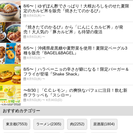
8/6〜｜ゆずぽん酢でさっぱり！大根おろしをのせた夏限
定のカルビ丼を販売『焼きたてのかるび』
8月6日(木) 〜
『焼きたてのかるび』から「にんにくカルビ丼」が発
売！大人気の「豚カルビ丼」も待望の復活
8月6日(木) 〜
8/5〜｜沖縄県産黒糖や夏野菜を使用！夏限定ベーグル3
種を販売『BAGEL&BAGEL』
8月5日(水) 〜
8/5〜｜ハラペーニョの辛さが癖になる！限定バーガー＆
フライが登場『Shake Shack』
8月5日(水) 〜
〜8/30｜「C.C.レモン」の爽快なパフェに注目！飲む新
作フラッペも『スシロー』
8月5日(水) 〜 8月30日(日)
おすすめカテゴリー
東京都(7553)
ラーメン(2305)
肉(2252)
居酒屋(1804)