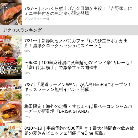
7/27〜｜ふっくら煮上げた金目鯛が主役！『吉野家』に
ミニ牛丼付きの魚定食が限定登場
グルメライターAI
アクセスランキング
1
7/31〜｜新静岡セノバにカフェ『けのひ堂ラボ』が出
店！濃厚クロックムッシュにスイーツも
favy
2
〜9/30｜100辛麻辣湯に激辛超えの“インド辛”カレーも！
『富山北口横丁』で激辛フェス開催中
favy
3
7/27│『尾道ラーメンWAN』が広島HiroPaにオープン！
キッズラーメン無料イベント開催
favy
4
梅田限定！海外の定番・甘じょっぱ系ベーコンジャムバ
ーガーが新登場『BRISK STAND』
favy
5
8/10〜19｜事前予約で500円引き！最大4時間食べ飲み放
題の夏休みビュッフェ開催『reDine 広島』