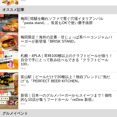
favy
オススメ記事
1
梅田│喧騒を離れソファで寛ぐ穴場イタリアンバル
『pasta stand』。長居もOKで使い勝手抜群
favy
2
梅田限定！海外の定番・甘じょっぱ系ベーコンジャムバ
ーガーが新登場『BRISK STAND』
favy
3
札幌・4PLA｜常時100種以上のクラフトビールが揃う！
自分で手にとって飲み比べもできる『クラフトビール
100』
favy
4
富山駅｜ビールだけで20種以上！独自ブレンドに“泡だ
け”も『PERFECT BEER KITCHEN』
favy
5
新宿｜日本一のグルメバーガーからスイーツまで！個性
的な10店が集うフードホール『reDine 新宿』
favy
グルメイベント