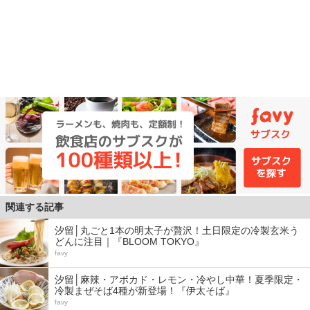
関連する記事
汐留│丸ごと1本の明太子が贅沢！土日限定の冷製玄米う
どんに注目｜『BLOOM TOKYO』
favy
汐留│麻辣・アボカド・レモン・冷やし中華！夏季限定・
冷製まぜそば4種が新登場！『伊太そば』
favy