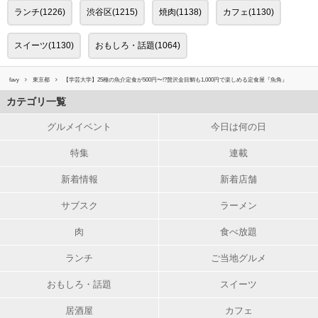
ランチ(1226)
渋谷区(1215)
焼肉(1138)
カフェ(1130)
スイーツ(1130)
おもしろ・話題(1064)
favy
東京都
【学芸大学】25種の魚介定食が500円〜!?贅沢金目鯛も1,000円で楽しめる定食屋『魚角』
カテゴリ一覧
グルメイベント
今日は何の日
特集
連載
新着情報
新着店舗
サブスク
ラーメン
肉
食べ放題
ランチ
ご当地グルメ
おもしろ・話題
スイーツ
居酒屋
カフェ