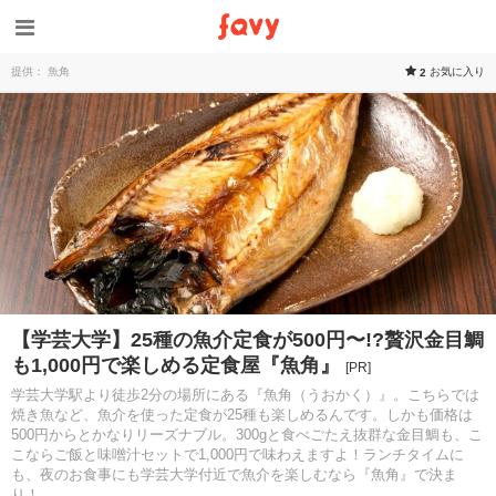
提供： 魚角
お気に入り
2
【学芸大学】25種の魚介定食が500円〜!?贅沢金目鯛
も1,000円で楽しめる定食屋『魚角』
[PR]
学芸大学駅より徒歩2分の場所にある『魚角（うおかく）』。こちらでは
焼き魚など、魚介を使った定食が25種も楽しめるんです。しかも価格は
500円からとかなりリーズナブル。300gと食べごたえ抜群な金目鯛も、こ
こならご飯と味噌汁セットで1,000円で味わえますよ！ランチタイムに
も、夜のお食事にも学芸大学付近で魚介を楽しむなら『魚角』で決ま
り！