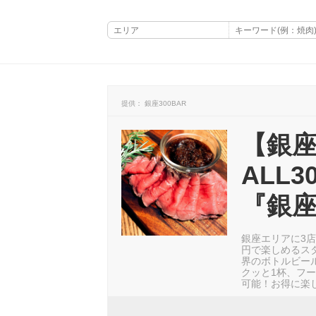
提供： 銀座300BAR
【銀
ALL
『銀座
銀座エリアに3店
円で楽しめるス
界のボトルビー
クッと1杯、フ
可能！お得に楽し