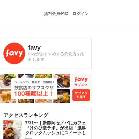
無料会員登録
ログイン
favy
favyがおすすめする飲食店を紹
介します。
アクセスランキング
1
7/31〜｜新静岡セノバにカフェ
『けのひ堂ラボ』が出店！濃厚
クロックムッシュにスイーツも
favy