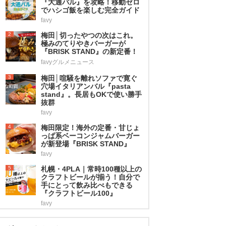
『大通バル』を攻略！移動ゼロ
でハシゴ飯を楽しむ完全ガイド
favy
2
梅田│切ったやつの次はこれ。
極みのてりやきバーガーが
『BRISK STAND』の新定番！
favyグルメニュース
3
梅田│喧騒を離れソファで寛ぐ
穴場イタリアンバル『pasta
stand』。長居もOKで使い勝手
抜群
favy
4
梅田限定！海外の定番・甘じょ
っぱ系ベーコンジャムバーガー
が新登場『BRISK STAND』
favy
5
札幌・4PLA｜常時100種以上の
クラフトビールが揃う！自分で
手にとって飲み比べもできる
『クラフトビール100』
favy