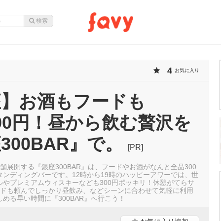
4
お気に入り
座】お酒もフードも
300円！昼から飲む贅沢を
300BAR』で。
[PR]
舗展開する『銀座300BAR』は、フードやお酒がなんと全品300
タンディングバーです。12時から19時のハッピーアワーでは、世
ルやプレミアムウィスキーなども300円ポッキリ！休憩がてらサ
ードも頼んでしっかり昼飲み、などシーンに合わせて気軽に利用
める早い時間に『300BAR』へ行こう！