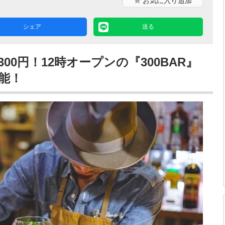
お気に入り
追加
シェア
送る
00円！12時オープンの『300BAR』
能！