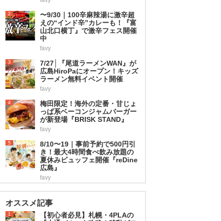
2
〜9/30｜100辛麻辣湯に激辛超
えの“インド辛”カレーも！『富
山北口横丁』で激辛フェス開催
中
favy
3
7/27│『尾道ラーメンWAN』が
広島HiroPaにオープン！キッズ
ラーメン無料イベント開催
favy
4
梅田限定！海外の定番・甘じょ
っぱ系ベーコンジャムバーガー
が新登場『BRISK STAND』
favy
5
8/10〜19｜事前予約で500円引
き！最大4時間食べ飲み放題の
夏休みビュッフェ開催『reDine
広島』
favy
オススメ記事
1
【初心者必見】札幌・4PLAの