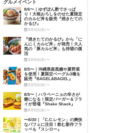
グルメイベント
8/6〜｜ゆずぽん酢でさっぱ
り！大根おろしをのせた夏限定
のカルビ丼を販売『焼きたての
かるび』
8月6日(木) 〜
『焼きたてのかるび』から「に
んにくカルビ丼」が発売！大人
気の「豚カルビ丼」も待望の復
活
8月6日(木) 〜
8/5〜｜沖縄県産黒糖や夏野菜
を使用！夏限定ベーグル3種を
販売『BAGEL&BAGEL』
8月5日(水) 〜
8/5〜｜ハラペーニョの辛さが
癖になる！限定バーガー＆フラ
イが登場『Shake Shack』
8月5日(水) 〜
〜8/30｜「C.C.レモン」の爽快
なパフェに注目！飲む新作フラ
ッペも『スシロー』