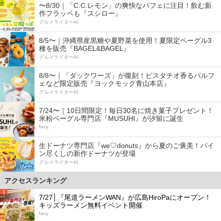
〜8/30｜「C.C.レモン」の爽快なパフェに注目！飲む新
作フラッペも『スシロー』
グルメライターAI
8/5〜｜沖縄県産黒糖や夏野菜を使用！夏限定ベーグル3
種を販売『BAGEL&BAGEL』
グルメライターAI
8/8〜｜「ダックワーズ」が復刻！ピスタチオ香るパルフ
ェなど限定販売『ヨックモック青山本店』
グルメライターAI
7/24〜｜10日間限定！毎日30名に焼き菓子プレゼント！
米粉ベーグル専門店『MUSUHI』が汐留に誕生
favy
生ドーナツ専門店『we♡donuts』から夏のご褒美！パイ
ン尽くしの新作ドーナツが登場
グルメライターAI
アクセスランキング
1
7/27│『尾道ラーメンWAN』が広島HiroPaにオープン！
キッズラーメン無料イベント開催
favy