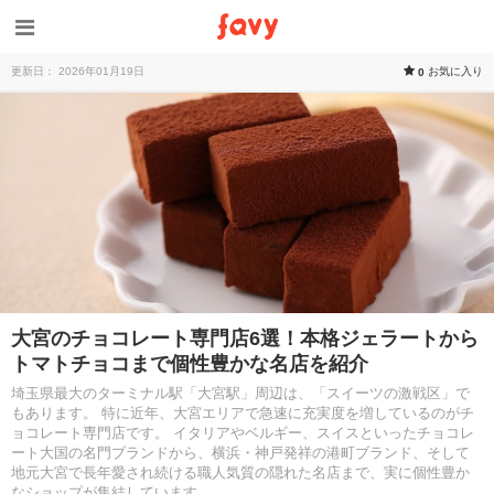
更新日： 2026年01月19日
お気に入り
0
大宮のチョコレート専門店6選！本格ジェラートから
トマトチョコまで個性豊かな名店を紹介
埼玉県最大のターミナル駅「大宮駅」周辺は、「スイーツの激戦区」で
もあります。 特に近年、大宮エリアで急速に充実度を増しているのがチ
ョコレート専門店です。 イタリアやベルギー、スイスといったチョコレ
ート大国の名門ブランドから、横浜・神戸発祥の港町ブランド、そして
地元大宮で長年愛され続ける職人気質の隠れた名店まで、実に個性豊か
なショップが集結しています。