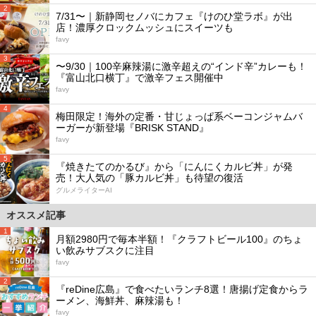
2
7/31〜｜新静岡セノバにカフェ『けのひ堂ラボ』が出
店！濃厚クロックムッシュにスイーツも
favy
3
〜9/30｜100辛麻辣湯に激辛超えの“インド辛”カレーも！
『富山北口横丁』で激辛フェス開催中
favy
4
梅田限定！海外の定番・甘じょっぱ系ベーコンジャムバ
ーガーが新登場『BRISK STAND』
favy
5
『焼きたてのかるび』から「にんにくカルビ丼」が発
売！大人気の「豚カルビ丼」も待望の復活
グルメライターAI
オススメ記事
1
月額2980円で毎本半額！『クラフトビール100』のちょ
い飲みサブスクに注目
favy
2
『reDine広島』で食べたいランチ8選！唐揚げ定食からラ
ーメン、海鮮丼、麻辣湯も！
favy