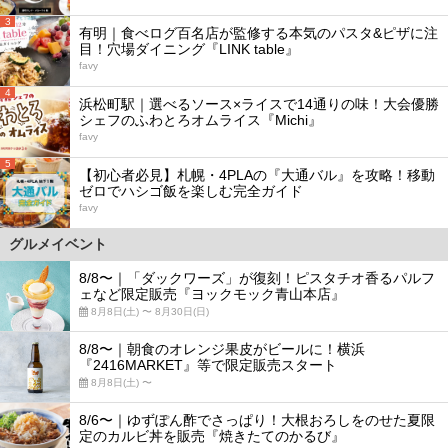
3
有明｜食べログ百名店が監修する本気のパスタ&ピザに注
目！穴場ダイニング『LINK table』
favy
4
浜松町駅｜選べるソース×ライスで14通りの味！大会優勝
シェフのふわとろオムライス『Michi』
favy
5
【初心者必見】札幌・4PLAの『大通バル』を攻略！移動
ゼロでハシゴ飯を楽しむ完全ガイド
favy
グルメイベント
8/8〜｜「ダックワーズ」が復刻！ピスタチオ香るパルフ
ェなど限定販売『ヨックモック青山本店』
8月8日(土) 〜 8月30日(日)
8/8〜｜朝食のオレンジ果皮がビールに！横浜
『2416MARKET』等で限定販売スタート
8月8日(土) 〜
8/6〜｜ゆずぽん酢でさっぱり！大根おろしをのせた夏限
定のカルビ丼を販売『焼きたてのかるび』