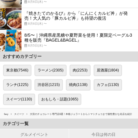
8月6日(木) 〜
『焼きたてのかるび』から「にんにくカルビ丼」が発
売！大人気の「豚カルビ丼」も待望の復活
8月6日(木) 〜
8/5〜｜沖縄県産黒糖や夏野菜を使用！夏限定ベーグル3
種を販売『BAGEL&BAGEL』
8月5日(水) 〜
おすすめカテゴリー
東京都(7546)
ラーメン(2305)
肉(2253)
居酒屋(1804)
ランチ(1225)
渋谷区(1215)
焼肉(1138)
カフェ(1130)
スイーツ(1130)
おもしろ・話題(1065)
favy
スイーツ
大宮のチョコレート専門店6選！本格ジェラートからトマトチョコまで個性豊かな名店を紹介
カテゴリ一覧
グルメイベント
今日は何の日