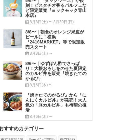
8/8〜｜「ダックワーズ」が復
刻！ピスタチオ香るパルフェな
ど限定販売『ヨックモック青山
本店』
8月8日(土) 〜 8月30日(日)
8/8〜｜朝食のオレンジ果皮が
ビールに！横浜
『2416MARKET』等で限定販
売スタート
8月8日(土) 〜
8/6〜｜ゆずぽん酢でさっぱ
り！大根おろしをのせた夏限定
のカルビ丼を販売『焼きたての
かるび』
8月6日(木) 〜
『焼きたてのかるび』から「に
んにくカルビ丼」が発売！大人
気の「豚カルビ丼」も待望の復
活
8月6日(木) 〜
おすすめカテゴリー
東京都(7546)
ラーメン(2305)
肉(2253)