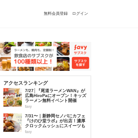
無料会員登録
ログイン
アクセスランキング
1
7/27│『尾道ラーメンWAN』が
広島HiroPaにオープン！キッズ
ラーメン無料イベント開催
favy
2
7/31〜｜新静岡セノバにカフェ
『けのひ堂ラボ』が出店！濃厚
クロックムッシュにスイーツも
favy