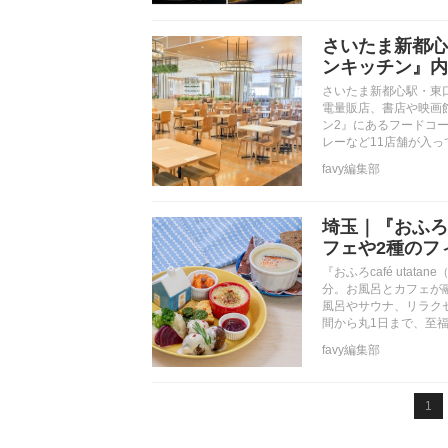
さいたま新都心
ンキッチン』内
さいたま新都心駅・東
電量販店、書店や映画
ン2』にあるフードコ
レーなど11店舗が入
favy編集部
埼玉｜『おふろc
フェや2種のフ
『おふろcafé uta
分。お風呂とカフェが
風呂やサウナ、リラク
間から丸1日まで、至
favy編集部
1