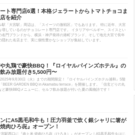
ート専門店6選！本格ジェラートからトマトチョコま
店を紹介
ル駅「大宮駅」周辺は、「スイーツの激戦区」でもあります。 特に近年、大宮
を増しているのがチョコレート専門店です。 イタリアやベルギー、スイスとい
の名門ブランドから、横浜・神戸発祥の港町ブランド、そして地元大宮で長年
の隠れた名店まで、実に個性豊かなショップが集結しています。
や丸鶏で豪快BBQ！『ロイヤルパインズホテル』の
み放題付き5,500円〜
）〜2025年9月30日（火）までの期間限定！『ロイヤルパインズホテル浦和』5階
ER GARDEN BBQ in Akamatsu terrace」を開催します。「信玄どりの丸
など豪快BBQメニューに、セルフ飲み放題が付いた夏の風物詩です！
ンにA5黒毛和牛も！圧力羽釜で炊く銀シャリに箸が
焼肉ひろ㐂』オープン！
火)、大宮駅西口に『肉ト米 焼肉ひろ㐂（ひろき）』がオープン！A5黒毛和牛をはじ