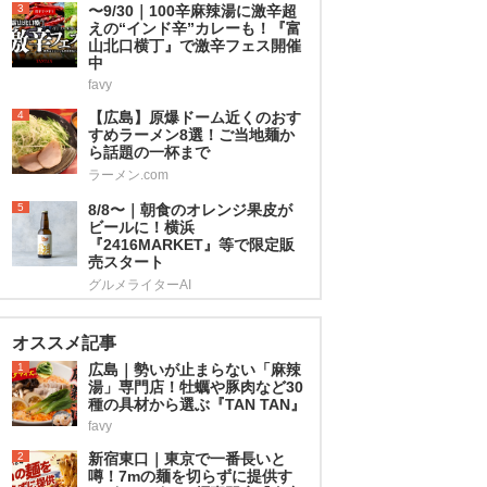
3
〜9/30｜100辛麻辣湯に激辛超
えの“インド辛”カレーも！『富
山北口横丁』で激辛フェス開催
中
favy
4
【広島】原爆ドーム近くのおす
すめラーメン8選！ご当地麺か
ら話題の一杯まで
ラーメン.com
5
8/8〜｜朝食のオレンジ果皮が
ビールに！横浜
『2416MARKET』等で限定販
売スタート
グルメライターAI
オススメ記事
1
広島｜勢いが止まらない「麻辣
湯」専門店！牡蠣や豚肉など30
種の具材から選ぶ『TAN TAN』
favy
2
新宿東口｜東京で一番長いと
噂！7mの麺を切らずに提供す