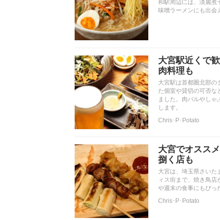
和駅周辺には、淡麗煮
味噌ラーメンにも出会
大宮駅近くで歓
肉料理も
大宮駅は首都圏北部の
た個室や貸切の可否な
ました。肉バルやしゃ
します。
Chris･P･Potato
大宮でオススメ
捌く店も
大宮は、埼玉県さいた
ィス街まで、焼き鳥店
や週末の食事にもぴっ
Chris･P･Potato