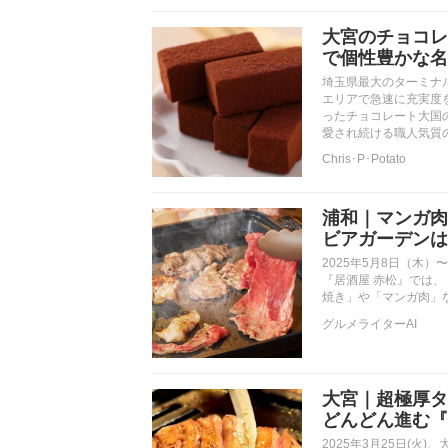
大宮のチョコレ
で個性豊かな名
埼玉県最大のターミナ
エリアで急速に充実度
ったチョコレート大国
愛され続ける職人気質
Chris･P･Potato
浦和｜マンガ肉
ビアガーデンは飲
2025年5月8日（木
『居酒屋 赤松』では、「BE
焼き」や「マンガ肉」
グルメライターAI
大宮｜超極厚タ
どんどん進む『
2025年3月25日(