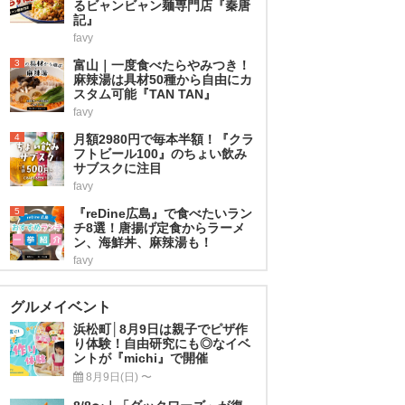
るビャンビャン麺専門店『秦唐
記』
favy
3
富山｜一度食べたらやみつき！
麻辣湯は具材50種から自由にカ
スタム可能『TAN TAN』
favy
4
月額2980円で毎本半額！『クラ
フトビール100』のちょい飲み
サブスクに注目
favy
5
『reDine広島』で食べたいラン
チ8選！唐揚げ定食からラーメ
ン、海鮮丼、麻辣湯も！
favy
グルメイベント
浜松町│8月9日は親子でピザ作
り体験！自由研究にも◎なイベ
ントが『michi』で開催
8月9日(日) 〜