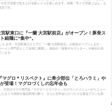
タンや圧力羽釜で炊き上げる銀シャリが楽しめます。特製「牛とろ羽釜ごはん」も
新店です。
、大宮駅東口に『一蘭 大宮駅前店』がオープン！豚骨ス
ト細麺に“集中”。
さいたま市・大宮駅東口エリアに『一蘭 大宮駅前店』が新規オープンします。
ラーメン専門店として全国に展開し、独自の「味集中カウンター」や秘伝の赤
ています。
大宮『マグロ＊リスペクト』に希少部位「とろハラミ」や
が登場！マグロづくしの忘年会も
（金）、大宮のマグロ専門店『マグロ＊リスペクト』のグランドメニューがリニュー
したまぐろ焼肉や逸品料理の数々、さらに忘年会にぴったりな宴会プランも新