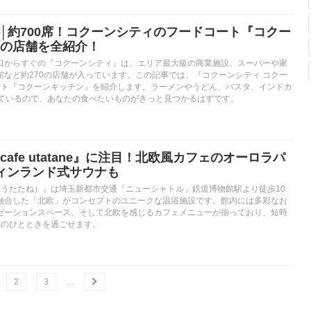
│約700席！コクーンシティのフードコート『コクー
の店舗を全紹介！
口からすぐの『コクーンシティ』は、エリア最大級の商業施設。スーパーや家
館など約270の店舗が入っています。この記事では、『コクーンシティ コクー
ート『コクーンキッチン』を紹介します。ラーメンやうどん、パスタ、インドカ
っているので、あなたの食べたいものがきっと見つかるはずです。
afe utatane』に注目！北欧風カフェのオーロラパ
ィンランド式サウナも
tane（うたたね）』は埼玉新都市交通「ニューシャトル」鉄道博物館駅より徒歩10
融合した「北欧」がコンセプトのユニークな温浴施設です。館内には多彩なお
ゼーションスペース、そして北欧を感じるカフェメニューが揃っており、短時
福のひとときを過ごせます。
2
3
…