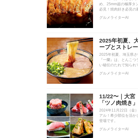
め、25mm超の極厚
必見！焼肉好き必見の
グルメライターAI
2025年初夏
ープとストレー
2025年初夏、埼玉県
『一蘭』は、とんこつ
い秘伝のたれで知られ
グルメライターAI
11/22〜｜
「ツノ肉焼き」
2024年11月22日
アル！希少部位を活か
登場です。
グルメライターAI