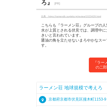
ろ』
[PR]
出典：https://ramendb.supleks.jp/review/1023429.html
こちらも『ラーメン荘』グループの人
水が上質とされる伏見では、調理中に
きいと言われています。
醤油の角を立たせないまろやかなスー
す。
『ラー
の二郎
ラーメン荘 地球規模で考えろ
京都府京都市伏見区撞木町1153-9