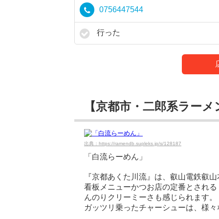
0756447544
行った
【京都市・二郎系ラーメ
出典：https://ramendb.supleks.jp/s/128187
「白流らーめん」
『京都あくた川流』は、叡山電鉄叡山
看板メニューかつお店の定番とされる
んのりクリーミーさも感じられます。
ガッツリ乗ったチャーシューは、様々