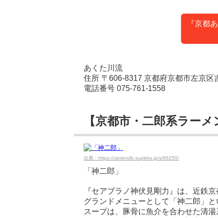
『京都あ
あくた川流
住所 〒606-8317 京都府京都市左京区
電話番号 075-761-1558
【京都市・二郎系ラーメ
出典：https://ramendb.supleks.jp/s/86250/
「神二郎」
『セアブラノ神伏見剛力』は、近鉄京
グランドメニューとして「神二郎」と
スープは、豚骨に魚介を合わせた清湯