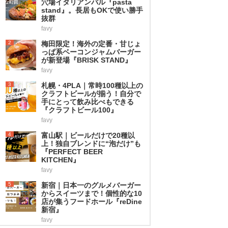
穴場イタリアンバル『pasta
stand』。長居もOKで使い勝手
抜群
favy
2
梅田限定！海外の定番・甘じょ
っぱ系ベーコンジャムバーガー
が新登場『BRISK STAND』
favy
3
札幌・4PLA｜常時100種以上の
クラフトビールが揃う！自分で
手にとって飲み比べもできる
『クラフトビール100』
favy
4
富山駅｜ビールだけで20種以
上！独自ブレンドに“泡だけ”も
『PERFECT BEER
KITCHEN』
favy
5
新宿｜日本一のグルメバーガー
からスイーツまで！個性的な10
店が集うフードホール『reDine
新宿』
favy