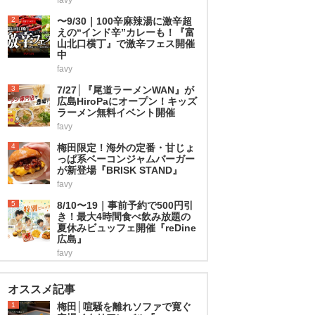
2
〜9/30｜100辛麻辣湯に激辛超
えの“インド辛”カレーも！『富
山北口横丁』で激辛フェス開催
中
favy
3
7/27│『尾道ラーメンWAN』が
広島HiroPaにオープン！キッズ
ラーメン無料イベント開催
favy
4
梅田限定！海外の定番・甘じょ
っぱ系ベーコンジャムバーガー
が新登場『BRISK STAND』
favy
5
8/10〜19｜事前予約で500円引
き！最大4時間食べ飲み放題の
夏休みビュッフェ開催『reDine
広島』
favy
オススメ記事
1
梅田│喧騒を離れソファで寛ぐ