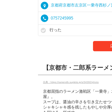
京都府京都市左京区一乗寺西杉ノ宮
0757245995
行った
【京都市・二郎系ラーメン
出典：https://ramendb.supleks.jp/s/34392/photo
京都屈指のラーメン激戦区「一乗寺」
屋』。
スープは、醤油の辛さを引き立たせつ
シャキシャキ感を残したもやしや分厚