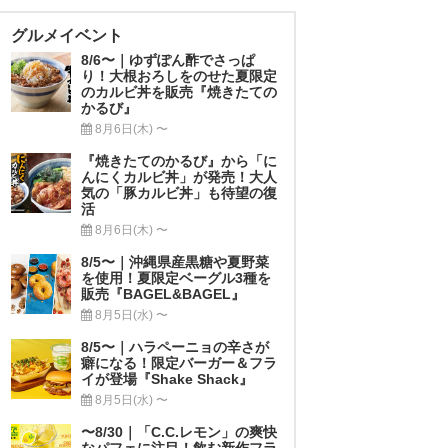
グルメイベント
8/6〜｜ゆずぽん酢でさっぱ
り！大根おろしをのせた夏限定
のカルビ丼を販売『焼きたての
かるび』
8月6日(木) 〜
『焼きたてのかるび』から「に
んにくカルビ丼」が発売！大人
気の「豚カルビ丼」も待望の復
活
8月6日(木) 〜
8/5〜｜沖縄県産黒糖や夏野菜
を使用！夏限定ベーグル3種を
販売『BAGEL&BAGEL』
8月5日(水) 〜
8/5〜｜ハラペーニョの辛さが
癖になる！限定バーガー＆フラ
イが登場『Shake Shack』
8月5日(水) 〜
〜8/30｜「C.C.レモン」の爽快
なパフェに注目！飲む新作フラ