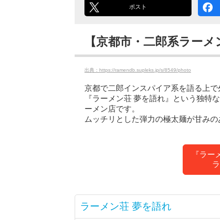
ポスト
【京都市・二郎系ラーメ
出典：https://ramendb.supleks.jp/s/8549/photo
京都で二郎インスパイア系を語る上で
『ラーメン荘 夢を語れ』という独特
ーメン店です。
ムッチリとした弾力の極太麺が甘みの
『ラー
ラ
ラーメン荘 夢を語れ