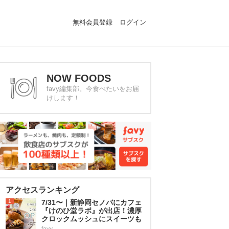
無料会員登録
ログイン
NOW FOODS
favy編集部。今食べたいをお届
けします！
アクセスランキング
1
7/31〜｜新静岡セノバにカフェ
『けのひ堂ラボ』が出店！濃厚
クロックムッシュにスイーツも
favy