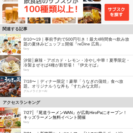
関連する記事
8/10〜19｜事前予約で500円引き！最大4時間食べ飲み放
題の夏休みビュッフェ開催『reDine 広島』
favy
汐留│麻辣・アボカド・レモン・冷やし中華！夏季限定・
冷製まぜそば4種が新登場！『伊太そば』
favy
7/18〜｜ディナー限定！豪華「うなぎの蒲焼」食べ放
題。オリジナルうな丼も『すたみな太郎』
グルメライターAI
アクセスランキング
1
7/27│『尾道ラーメンWAN』が広島HiroPaにオープン！
キッズラーメン無料イベント開催
favy
2