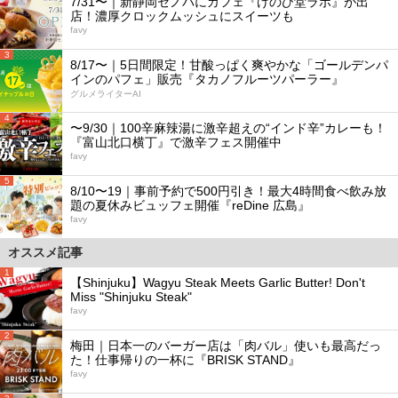
7/31〜｜新静岡セノバにカフェ『けのひ堂ラボ』が出
店！濃厚クロックムッシュにスイーツも
favy
3
8/17〜｜5日間限定！甘酸っぱく爽やかな「ゴールデンパ
インのパフェ」販売『タカノフルーツパーラー』
グルメライターAI
4
〜9/30｜100辛麻辣湯に激辛超えの“インド辛”カレーも！
『富山北口横丁』で激辛フェス開催中
favy
5
8/10〜19｜事前予約で500円引き！最大4時間食べ飲み放
題の夏休みビュッフェ開催『reDine 広島』
favy
オススメ記事
1
【Shinjuku】Wagyu Steak Meets Garlic Butter! Don't
Miss "Shinjuku Steak"
favy
2
梅田｜日本一のバーガー店は「肉バル」使いも最高だっ
た！仕事帰りの一杯に『BRISK STAND』
favy