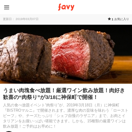
更新日： 2019年03月07日
お気に入り
1
うまい肉塊食べ放題！厳選ワイン飲み放題！肉好き
歓喜の“肉祭り”が3/18に神保町で開催！
人気の食べ放題イベント“肉祭り”が、2019年3月18日（月）に神保町
『BISTROマルニ』で開催されます。濃厚な肉の旨味を味わう「ロースト
ビーフ」や、チーズたっぷり「シェフ自慢のラザニア」まで、お肉とイ
タリアンをお腹いっぱい堪能できます。しかも、15種類の厳選ワインは
飲み放題！ご予約はお早めに！