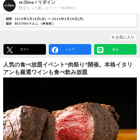
re:Dine / リダイン
食をもっと楽しもう ー「re:Dine / ...
期間
2019年3月18日(月) 〜 2019年3月18日(月)
場所
BISTROマルニ（神保町）
お気に入り
ポスト
シェア
送る
人気の食べ放題イベント“肉祭り”開催。本格イタリ
アンも厳選ワインも食べ飲み放題