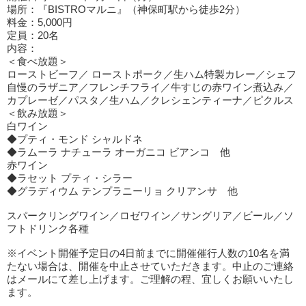
場所：『BISTROマルニ』（神保町駅から徒歩2分）
料金：5,000円
定員：20名
内容：
＜食べ放題＞
ローストビーフ／ ローストポーク／生ハム特製カレー／シェフ
自慢のラザニア／フレンチフライ／牛すじの赤ワイン煮込み／
カプレーゼ／パスタ／生ハム／クレシェンティーナ／ピクルス
＜飲み放題＞
白ワイン
◆プティ・モンド シャルドネ
◆ラムーラ ナチューラ オーガニコ ビアンコ 他
赤ワイン
◆ラセット プティ・シラー
◆グラディウム テンプラニーリョ クリアンサ 他
スパークリングワイン／ロゼワイン／サングリア／ビール／ソ
フトドリンク各種
※イベント開催予定日の4日前までに開催催行人数の10名を満
たない場合は、開催を中止させていただきます。中止のご連絡
はメールにて差し上げます。ご理解の程、宜しくお願いいたし
ます。