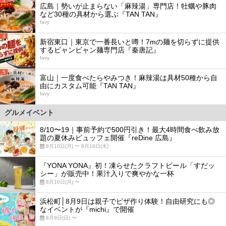
3
広島｜勢いが止まらない「麻辣湯」専門店！牡蠣や豚肉
など30種の具材から選ぶ『TAN TAN』
favy
4
新宿東口｜東京で一番長いと噂！7mの麺を切らずに提供
するビャンビャン麺専門店『秦唐記』
favy
5
富山｜一度食べたらやみつき！麻辣湯は具材50種から自
由にカスタム可能『TAN TAN』
favy
グルメイベント
8/10〜19｜事前予約で500円引き！最大4時間食べ飲み放
題の夏休みビュッフェ開催『reDine 広島』
8月10日(月) 〜 8月19日(水)
『YONA YONA』初！凍らせたクラフトビール「すだッ
シー」が販売中！果汁入りで爽やかな一杯
8月10日(月) 〜
浜松町│8月9日は親子でピザ作り体験！自由研究にも◎
なイベントが『michi』で開催
8月9日(日) 〜