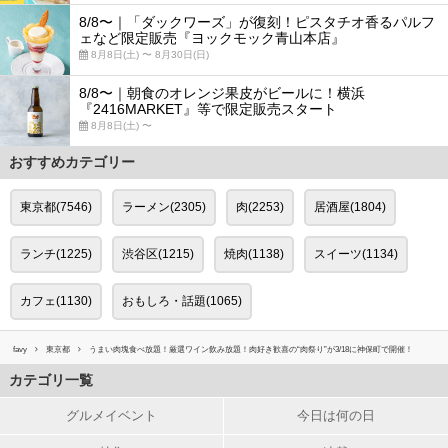
8/8〜｜「ダックワーズ」が復刻！ピスタチオ香るパルフ
ェなど限定販売『ヨックモック青山本店』
8月8日(土) 〜 8月30日(日)
8/8〜｜朝食のオレンジ果皮がビールに！横浜
『2416MARKET』等で限定販売スタート
8月8日(土) 〜
おすすめカテゴリー
東京都(7546)
ラーメン(2305)
肉(2253)
居酒屋(1804)
ランチ(1225)
渋谷区(1215)
焼肉(1138)
スイーツ(1134)
カフェ(1130)
おもしろ・話題(1065)
favy
東京都
うまい肉塊食べ放題！厳選ワイン飲み放題！肉好き歓喜の“肉祭り”が3/18に神保町で開催！
カテゴリ一覧
グルメイベント
今日は何の日