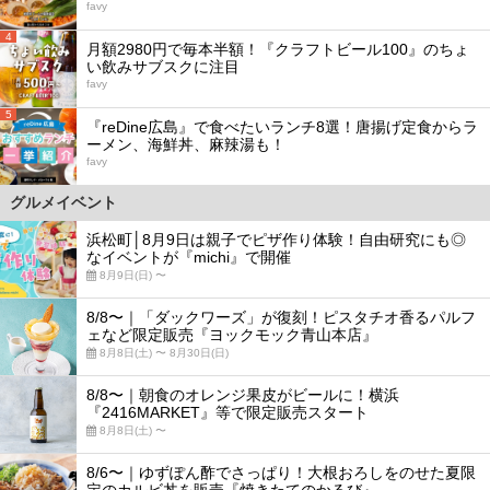
favy
4
月額2980円で毎本半額！『クラフトビール100』のちょ
い飲みサブスクに注目
favy
5
『reDine広島』で食べたいランチ8選！唐揚げ定食からラ
ーメン、海鮮丼、麻辣湯も！
favy
グルメイベント
浜松町│8月9日は親子でピザ作り体験！自由研究にも◎
なイベントが『michi』で開催
8月9日(日) 〜
8/8〜｜「ダックワーズ」が復刻！ピスタチオ香るパルフ
ェなど限定販売『ヨックモック青山本店』
8月8日(土) 〜 8月30日(日)
8/8〜｜朝食のオレンジ果皮がビールに！横浜
『2416MARKET』等で限定販売スタート
8月8日(土) 〜
8/6〜｜ゆずぽん酢でさっぱり！大根おろしをのせた夏限
定のカルビ丼を販売『焼きたてのかるび』