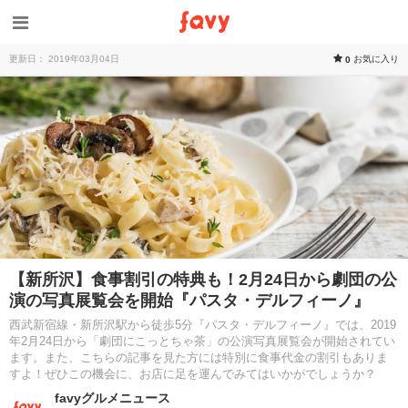
更新日： 2019年03月04日
お気に入り
0
【新所沢】食事割引の特典も！2月24日から劇団の公
演の写真展覧会を開始『パスタ・デルフィーノ』
西武新宿線・新所沢駅から徒歩5分『パスタ・デルフィーノ』では、2019
年2月24日から「劇団にこっとちゃ茶」の公演写真展覧会が開始されてい
ます。また、こちらの記事を見た方には特別に食事代金の割引もありま
すよ！ぜひこの機会に、お店に足を運んでみてはいかがでしょうか？
favyグルメニュース