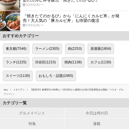
8月6日(木) 〜
『焼きたてのかるび』から「にんにくカルビ丼」が発
売！大人気の「豚カルビ丼」も待望の復活
8月6日(木) 〜
おすすめカテゴリー
東京都(7546)
ラーメン(2305)
肉(2253)
居酒屋(1804)
ランチ(1225)
渋谷区(1215)
焼肉(1138)
カフェ(1130)
スイーツ(1130)
おもしろ・話題(1065)
favy
イタリアン
【新所沢】食事割引の特典も！2月24日から劇団の公演の写真展覧会を開始『パスタ・デル
フィーノ』
カテゴリ一覧
グルメイベント
今日は何の日
特集
連載