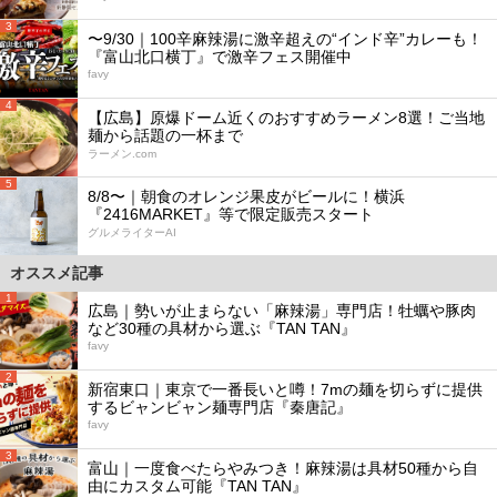
3
〜9/30｜100辛麻辣湯に激辛超えの“インド辛”カレーも！
『富山北口横丁』で激辛フェス開催中
favy
4
【広島】原爆ドーム近くのおすすめラーメン8選！ご当地
麺から話題の一杯まで
ラーメン.com
5
8/8〜｜朝食のオレンジ果皮がビールに！横浜
『2416MARKET』等で限定販売スタート
グルメライターAI
オススメ記事
1
広島｜勢いが止まらない「麻辣湯」専門店！牡蠣や豚肉
など30種の具材から選ぶ『TAN TAN』
favy
2
新宿東口｜東京で一番長いと噂！7mの麺を切らずに提供
するビャンビャン麺専門店『秦唐記』
favy
3
富山｜一度食べたらやみつき！麻辣湯は具材50種から自
由にカスタム可能『TAN TAN』