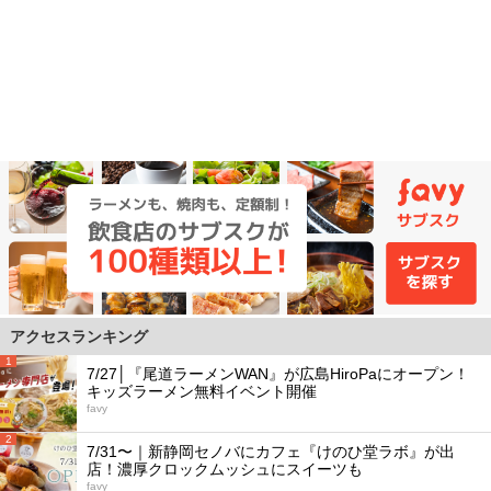
アクセスランキング
1
7/27│『尾道ラーメンWAN』が広島HiroPaにオープン！
キッズラーメン無料イベント開催
favy
2
7/31〜｜新静岡セノバにカフェ『けのひ堂ラボ』が出
店！濃厚クロックムッシュにスイーツも
favy