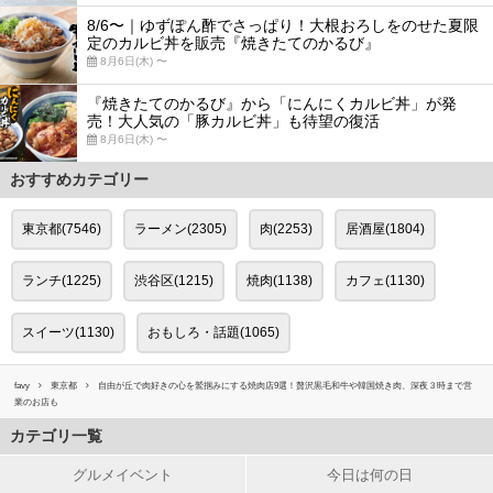
8/6〜｜ゆずぽん酢でさっぱり！大根おろしをのせた夏限
定のカルビ丼を販売『焼きたてのかるび』
8月6日(木) 〜
『焼きたてのかるび』から「にんにくカルビ丼」が発
売！大人気の「豚カルビ丼」も待望の復活
8月6日(木) 〜
おすすめカテゴリー
東京都(7546)
ラーメン(2305)
肉(2253)
居酒屋(1804)
ランチ(1225)
渋谷区(1215)
焼肉(1138)
カフェ(1130)
スイーツ(1130)
おもしろ・話題(1065)
favy
東京都
自由が丘で肉好きの心を鷲掴みにする焼肉店9選！贅沢黒毛和牛や韓国焼き肉、深夜３時まで営
業のお店も
カテゴリ一覧
グルメイベント
今日は何の日