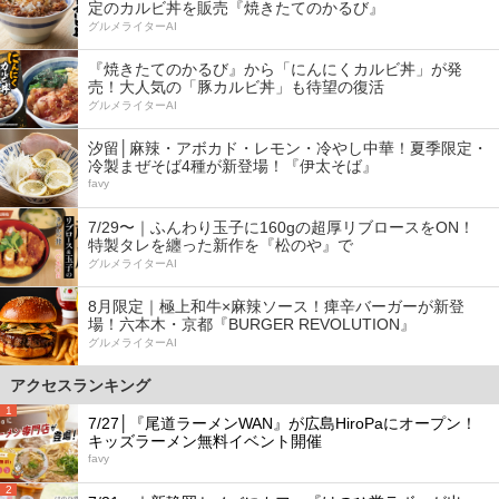
定のカルビ丼を販売『焼きたてのかるび』
グルメライターAI
『焼きたてのかるび』から「にんにくカルビ丼」が発
売！大人気の「豚カルビ丼」も待望の復活
グルメライターAI
汐留│麻辣・アボカド・レモン・冷やし中華！夏季限定・
冷製まぜそば4種が新登場！『伊太そば』
favy
7/29〜｜ふんわり玉子に160gの超厚リブロースをON！
特製タレを纏った新作を『松のや』で
グルメライターAI
8月限定｜極上和牛×麻辣ソース！痺辛バーガーが新登
場！六本木・京都『BURGER REVOLUTION』
グルメライターAI
アクセスランキング
1
7/27│『尾道ラーメンWAN』が広島HiroPaにオープン！
キッズラーメン無料イベント開催
favy
2