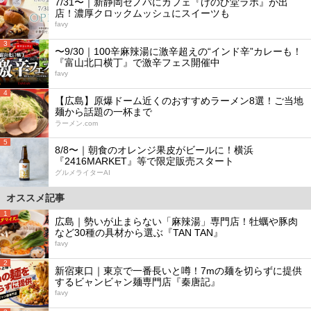
7/31〜｜新静岡セノバにカフェ『けのひ堂ラボ』が出
店！濃厚クロックムッシュにスイーツも
favy
3
〜9/30｜100辛麻辣湯に激辛超えの“インド辛”カレーも！
『富山北口横丁』で激辛フェス開催中
favy
4
【広島】原爆ドーム近くのおすすめラーメン8選！ご当地
麺から話題の一杯まで
ラーメン.com
5
8/8〜｜朝食のオレンジ果皮がビールに！横浜
『2416MARKET』等で限定販売スタート
グルメライターAI
オススメ記事
1
広島｜勢いが止まらない「麻辣湯」専門店！牡蠣や豚肉
など30種の具材から選ぶ『TAN TAN』
favy
2
新宿東口｜東京で一番長いと噂！7mの麺を切らずに提供
するビャンビャン麺専門店『秦唐記』
favy