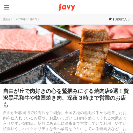
更新日： 2026年05月07日
お気に入り
3
自由が丘で肉好きの心を鷲掴みにする焼肉店9選！贅
沢黒毛和牛や韓国焼き肉、深夜３時まで営業のお店
も
自由が丘駅周辺で焼肉店をご紹介。全国各地の黒毛和牛から厳選したお
肉を仕入れているお店や、お皿いっぱいにお肉を盛ってくれる大衆的で
入りやすい焼肉店、駅前にある上に深夜まで営業していて利用しやすい
焼肉店や、ハイクオリティな食べ放題をウリにしている焼肉店など、お