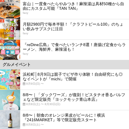
3
富山｜一度食べたらやみつき！麻辣湯は具材50種から自
由にカスタム可能『TAN TAN』
favy
4
月額2980円で毎本半額！『クラフトビール100』のちょ
い飲みサブスクに注目
favy
5
『reDine広島』で食べたいランチ8選！唐揚げ定食からラ
ーメン、海鮮丼、麻辣湯も！
favy
グルメイベント
浜松町│8月9日は親子でピザ作り体験！自由研究にも◎
なイベントが『michi』で開催
8月9日(日) 〜
8/8〜｜「ダックワーズ」が復刻！ピスタチオ香るパルフ
ェなど限定販売『ヨックモック青山本店』
8月8日(土) 〜 8月30日(日)
8/8〜｜朝食のオレンジ果皮がビールに！横浜
『2416MARKET』等で限定販売スタート
8月8日(土) 〜