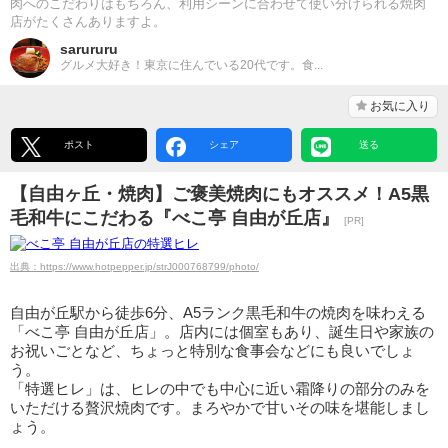
肉へのこだわりはもちろん、利用シーンに合わせて使い分けられる焼肉
店がたくさんありますよ。
sarururu
グルメ大好き！東京に住んでいる20代です。食...
お気に入り
ポスト
シェア
送る
【自由ヶ丘・焼肉】ご褒美焼肉にもオススメ！A5黒
毛和牛にこだわる『べこ亭 自由が丘店』
[PR]
出典：https://www.hotpepper.jp/strJ000768799/photo/
自由が丘駅から徒歩6分、A5ランク黒毛和牛の焼肉を味わえる
「べこ亭 自由が丘店」。店内には個室もあり、誕生日や家族の
お祝いごとなど、ちょっと特別な食事会などにも良いでしょ
う。
「特選ヒレ」は、ヒレの中でも中心に近い霜降りの部分のみを
いただける贅沢焼肉です。まろやかで甘いその味を堪能しまし
ょう。