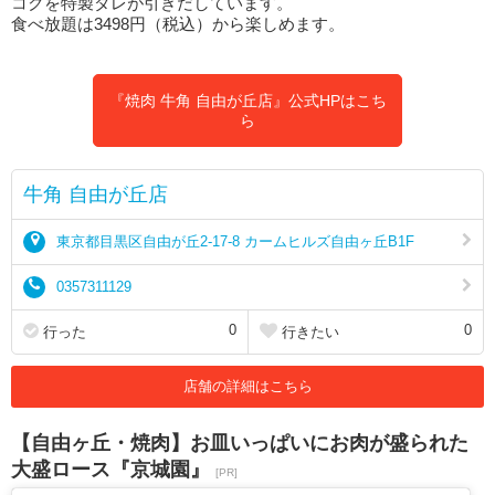
コクを特製ダレが引きだしています。
食べ放題は3498円（税込）から楽しめます。
『焼肉 牛角 自由が丘店』公式HPはこち
ら
牛角 自由が丘店
東京都目黒区自由が丘2-17-8 カームヒルズ自由ヶ丘B1F
0357311129
0
0
行った
行きたい
店舗の詳細はこちら
【自由ヶ丘・焼肉】お皿いっぱいにお肉が盛られた
大盛ロース『京城園』
[PR]