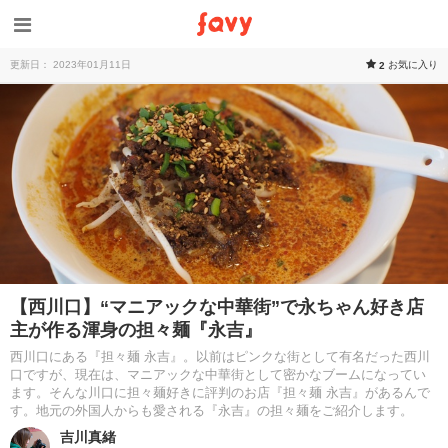
更新日： 2023年01月11日
お気に入り
2
【西川口】“マニアックな中華街”で永ちゃん好き店
主が作る渾身の担々麺『永吉』
西川口にある『担々麺 永吉』。以前はピンクな街として有名だった西川
口ですが、現在は、マニアックな中華街として密かなブームになってい
ます。そんな川口に担々麺好きに評判のお店『担々麺 永吉』があるんで
す。地元の外国人からも愛される『永吉』の担々麺をご紹介します。
吉川真緒