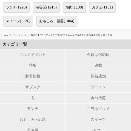
ランチ(1226)
渋谷区(1215)
焼肉(1138)
カフェ(1131)
スイーツ(1130)
おもしろ・話題(1064)
favy
ラーメン
【西川口】“マニアックな中華街”で永ちゃん好き店主が作る渾身の担々麺『永吉』
カテゴリ一覧
グルメイベント
今日は何の日
特集
連載
新着情報
新着店舗
サブスク
ラーメン
肉
食べ放題
ランチ
ご当地グルメ
おもしろ・話題
スイーツ
居酒屋
カフェ