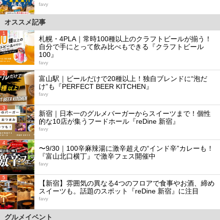
favy
オススメ記事
1
札幌・4PLA｜常時100種以上のクラフトビールが揃う！
自分で手にとって飲み比べもできる『クラフトビール
100』
favy
2
富山駅｜ビールだけで20種以上！独自ブレンドに“泡だ
け”も『PERFECT BEER KITCHEN』
favy
3
新宿｜日本一のグルメバーガーからスイーツまで！個性
的な10店が集うフードホール『reDine 新宿』
favy
4
〜9/30｜100辛麻辣湯に激辛超えの“インド辛”カレーも！
『富山北口横丁』で激辛フェス開催中
favy
5
【新宿】雰囲気の異なる4つのフロアで食事やお酒、締め
スイーツも。話題のスポット『reDine 新宿』に注目
favy
グルメイベント