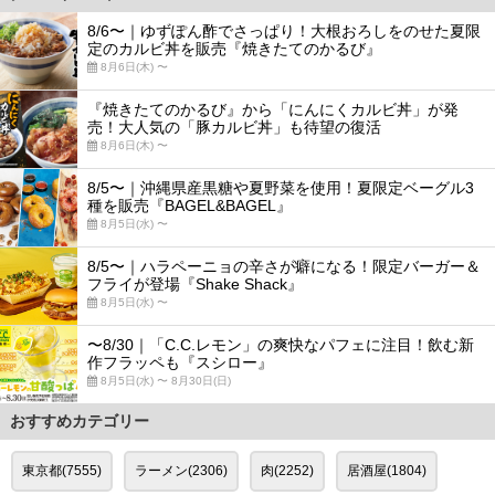
8/6〜｜ゆずぽん酢でさっぱり！大根おろしをのせた夏限
定のカルビ丼を販売『焼きたてのかるび』
8月6日(木) 〜
『焼きたてのかるび』から「にんにくカルビ丼」が発
売！大人気の「豚カルビ丼」も待望の復活
8月6日(木) 〜
8/5〜｜沖縄県産黒糖や夏野菜を使用！夏限定ベーグル3
種を販売『BAGEL&BAGEL』
8月5日(水) 〜
8/5〜｜ハラペーニョの辛さが癖になる！限定バーガー＆
フライが登場『Shake Shack』
8月5日(水) 〜
〜8/30｜「C.C.レモン」の爽快なパフェに注目！飲む新
作フラッペも『スシロー』
8月5日(水) 〜 8月30日(日)
おすすめカテゴリー
東京都(7555)
ラーメン(2306)
肉(2252)
居酒屋(1804)