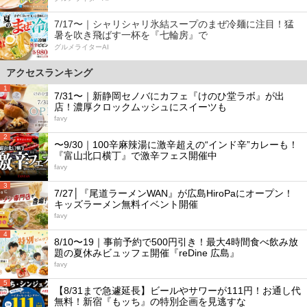
7/17〜｜シャリシャリ氷結スープのまぜ冷麺に注目！猛
暑を吹き飛ばす一杯を『七輪房』で
グルメライターAI
アクセスランキング
1
7/31〜｜新静岡セノバにカフェ『けのひ堂ラボ』が出
店！濃厚クロックムッシュにスイーツも
favy
2
〜9/30｜100辛麻辣湯に激辛超えの“インド辛”カレーも！
『富山北口横丁』で激辛フェス開催中
favy
3
7/27│『尾道ラーメンWAN』が広島HiroPaにオープン！
キッズラーメン無料イベント開催
favy
4
8/10〜19｜事前予約で500円引き！最大4時間食べ飲み放
題の夏休みビュッフェ開催『reDine 広島』
favy
5
【8/31まで急遽延長】ビールやサワーが111円！お通し代
無料！新宿『もッち』の特別企画を見逃すな