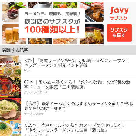
関連する記事
7/27│『尾道ラーメンWAN』が広島HiroPaにオープン！
キッズラーメン無料イベント開催
favy
8/1〜｜暑い夏を熱くする！「灼熱つけ麺」など3種の激
辛メニューを販売『三田製麺所』
グルメライターAI
【広島】原爆ドーム近くのおすすめラーメン8選！ご当地
麺から話題の一杯まで
ラーメン.com
7/15〜｜旨みたっぷりの塩だれスープがクセになる！
「冷やしレモンラーメン」に注目『魁力屋』
グルメライターAI