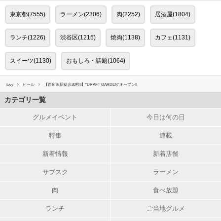
東京都(7555)
ラーメン(2306)
肉(2252)
居酒屋(1804)
ランチ(1226)
渋谷区(1215)
焼肉(1138)
カフェ(1131)
スイーツ(1130)
おもしろ・話題(1064)
favy
ビール
【西所沢駅徒歩30秒!!】"DRAFT GARDEN"オープン!!
カテゴリ一覧
グルメイベント
今日は何の日
特集
連載
新着情報
新着店舗
サブスク
ラーメン
肉
食べ放題
ランチ
ご当地グルメ