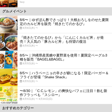
favy
グルメイベント
8/6〜｜ゆずぽん酢でさっぱり！大根おろしをのせた夏限
定のカルビ丼を販売『焼きたてのかるび』
8月6日(木) 〜
『焼きたてのかるび』から「にんにくカルビ丼」が発
売！大人気の「豚カルビ丼」も待望の復活
8月6日(木) 〜
8/5〜｜沖縄県産黒糖や夏野菜を使用！夏限定ベーグル3
種を販売『BAGEL&BAGEL』
8月5日(水) 〜
8/5〜｜ハラペーニョの辛さが癖になる！限定バーガー＆
フライが登場『Shake Shack』
8月5日(水) 〜
〜8/30｜「C.C.レモン」の爽快なパフェに注目！飲む新
作フラッペも『スシロー』
8月5日(水) 〜 8月30日(日)
おすすめカテゴリー