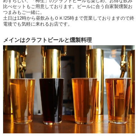
めずらしい、「樽生」のクラフトビールも楽しめ、お得な飲み
比べセットもご用意しております。ビールに合う自家製燻製お
つまみもご一緒に。
土日は12時から昼飲みもＯＫ!25時まで営業しておりますので終
電後でも気軽に来れるお店です。
メインはクラフトビールと燻製料理