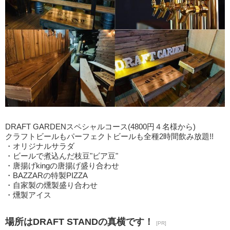
DRAFT GARDENスペシャルコース(4800円４名様から)
クラフトビールもパーフェクトビールも全種2時間飲み放題!!
・オリジナルサラダ
・ビールで煮込んだ枝豆"ビア豆"
・唐揚げkingの唐揚げ盛り合わせ
・BAZZARの特製PIZZA
・自家製の燻製盛り合わせ
・燻製アイス
場所はDRAFT STANDの真横です！
[PR]