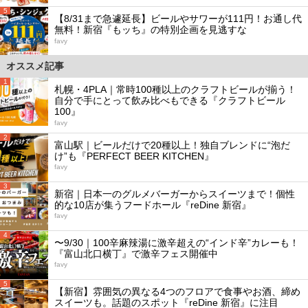
5
【8/31まで急遽延長】ビールやサワーが111円！お通し代
無料！新宿『もッち』の特別企画を見逃すな
favy
オススメ記事
1
札幌・4PLA｜常時100種以上のクラフトビールが揃う！
自分で手にとって飲み比べもできる『クラフトビール
100』
favy
2
富山駅｜ビールだけで20種以上！独自ブレンドに“泡だ
け”も『PERFECT BEER KITCHEN』
favy
3
新宿｜日本一のグルメバーガーからスイーツまで！個性
的な10店が集うフードホール『reDine 新宿』
favy
4
〜9/30｜100辛麻辣湯に激辛超えの“インド辛”カレーも！
『富山北口横丁』で激辛フェス開催中
favy
5
【新宿】雰囲気の異なる4つのフロアで食事やお酒、締め
スイーツも。話題のスポット『reDine 新宿』に注目