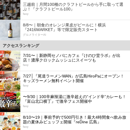
三越前｜月間100種のクラフトビールから手に取って選
ぶ！『クラフトビール100』
favy
8/8〜｜朝食のオレンジ果皮がビールに！横浜
『2416MARKET』等で限定販売スタート
グルメライターAI
アクセスランキング
1
7/31〜｜新静岡セノバにカフェ『けのひ堂ラボ』が出
店！濃厚クロックムッシュにスイーツも
favy
2
7/27│『尾道ラーメンWAN』が広島HiroPaにオープン！
キッズラーメン無料イベント開催
favy
3
〜9/30｜100辛麻辣湯に激辛超えの“インド辛”カレーも！
『富山北口横丁』で激辛フェス開催中
favy
4
8/10〜19｜事前予約で500円引き！最大4時間食べ飲み放
題の夏休みビュッフェ開催『reDine 広島』
favy