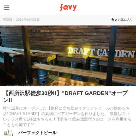
更新日： 2019年04月20日
お気に入り
2
【西所沢駅徒歩30秒!!】"DRAFT GARDEN"オープ
ン!!
昨年12月にオープンした【気軽に立ち飲みでクラフトビールが飲めるお
店"DRAFT STAND"】の真横にビアガーデンを作りました。 気持ちのい
いテラス席で1杯はもちろん！予約制で飲み放題付きのコースを利用する
ことも可能です^^
パーフェクトビール