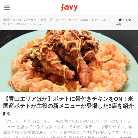
提供： ICON・ハラカラ。 南青山店・タワーズカフェ・MUNCH'S BURGER
お気に
0
SHACK・CHANgES Burger
入り
【青山エリアほか】ポテトに骨付きチキンをON！米
国産ポテトが主役の新メニューが登場した5店を紹介
[PR]
「ポテト」と言えば、ステーキの付け合わせやハンバーガーのサイドメ
ニュー と思っている人も多いはず。ですが、ポテトには形やサイズ、食
感など様々な種類があり、ポテトを主役にした料理も多いんです。外は
カリッと、中はホクホクに仕上げる揚げ物好き必見のポテトメニューが