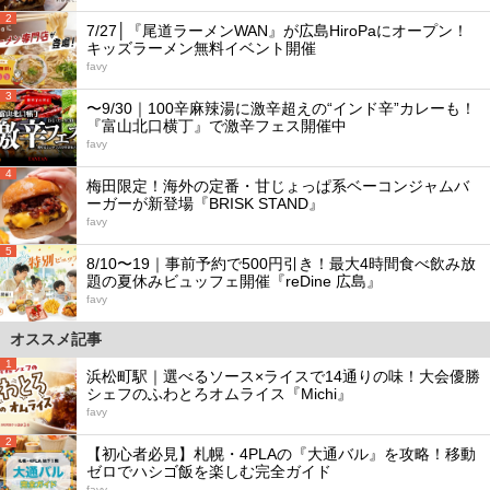
2
7/27│『尾道ラーメンWAN』が広島HiroPaにオープン！
キッズラーメン無料イベント開催
favy
3
〜9/30｜100辛麻辣湯に激辛超えの“インド辛”カレーも！
『富山北口横丁』で激辛フェス開催中
favy
4
梅田限定！海外の定番・甘じょっぱ系ベーコンジャムバ
ーガーが新登場『BRISK STAND』
favy
5
8/10〜19｜事前予約で500円引き！最大4時間食べ飲み放
題の夏休みビュッフェ開催『reDine 広島』
favy
オススメ記事
1
浜松町駅｜選べるソース×ライスで14通りの味！大会優勝
シェフのふわとろオムライス『Michi』
favy
2
【初心者必見】札幌・4PLAの『大通バル』を攻略！移動
ゼロでハシゴ飯を楽しむ完全ガイド
favy