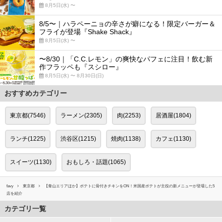
8月5日(水) 〜
8/5〜｜ハラペーニョの辛さが癖になる！限定バーガー＆
フライが登場『Shake Shack』
8月5日(水) 〜
〜8/30｜「C.C.レモン」の爽快なパフェに注目！飲む新
作フラッペも『スシロー』
8月5日(水) 〜 8月30日(日)
おすすめカテゴリー
東京都(7546)
ラーメン(2305)
肉(2253)
居酒屋(1804)
ランチ(1225)
渋谷区(1215)
焼肉(1138)
カフェ(1130)
スイーツ(1130)
おもしろ・話題(1065)
favy
東京都
【青山エリアほか】ポテトに骨付きチキンをON！米国産ポテトが主役の新メニューが登場した5
店を紹介
カテゴリ一覧