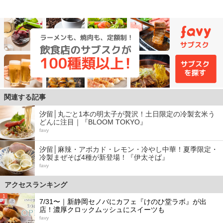
関連する記事
汐留│丸ごと1本の明太子が贅沢！土日限定の冷製玄米う
どんに注目｜『BLOOM TOKYO』
favy
汐留│麻辣・アボカド・レモン・冷やし中華！夏季限定・
冷製まぜそば4種が新登場！『伊太そば』
favy
アクセスランキング
1
7/31〜｜新静岡セノバにカフェ『けのひ堂ラボ』が出
店！濃厚クロックムッシュにスイーツも
favy