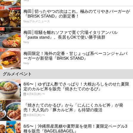
3
梅田│切ったやつの次はこれ。極みのてりやきバーガーが
『BRISK STAND』の新定番！
favyグルメニュース
4
梅田│喧騒を離れソファで寛ぐ穴場イタリアンバル
『pasta stand』。長居もOKで使い勝手抜群
favy
5
梅田限定！海外の定番・甘じょっぱ系ベーコンジャムバ
ーガーが新登場『BRISK STAND』
favy
グルメイベント
8/6〜｜ゆずぽん酢でさっぱり！大根おろしをのせた夏限
定のカルビ丼を販売『焼きたてのかるび』
8月6日(木) 〜
『焼きたてのかるび』から「にんにくカルビ丼」が発
売！大人気の「豚カルビ丼」も待望の復活
8月6日(木) 〜
8/5〜｜沖縄県産黒糖や夏野菜を使用！夏限定ベーグル3
種を販売『BAGEL&BAGEL』