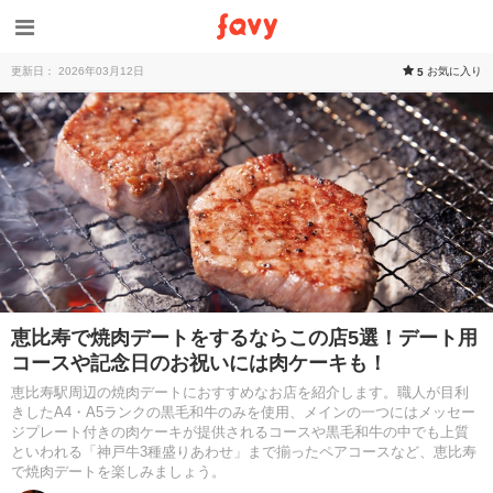
更新日： 2026年03月12日
お気に入り
5
恵比寿で焼肉デートをするならこの店5選！デート用
コースや記念日のお祝いには肉ケーキも！
恵比寿駅周辺の焼肉デートにおすすめなお店を紹介します。職人が目利
きしたA4・A5ランクの黒毛和牛のみを使用、メインの一つにはメッセー
ジプレート付きの肉ケーキが提供されるコースや黒毛和牛の中でも上質
といわれる「神戸牛3種盛りあわせ」まで揃ったペアコースなど、恵比寿
で焼肉デートを楽しみましょう。