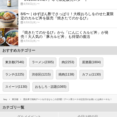
8月8日(土) 〜
8/6〜｜ゆずぽん酢でさっぱり！大根おろしをのせた夏限
定のカルビ丼を販売『焼きたてのかるび』
8月6日(木) 〜
『焼きたてのかるび』から「にんにくカルビ丼」が発
売！大人気の「豚カルビ丼」も待望の復活
8月6日(木) 〜
おすすめカテゴリー
東京都(7546)
ラーメン(2305)
肉(2253)
居酒屋(1804)
ランチ(1225)
渋谷区(1215)
焼肉(1138)
カフェ(1130)
スイーツ(1130)
おもしろ・話題(1065)
favy
東京都
恵比寿で焼肉デートをするならこの店5選！デート用コースや記念日のお祝いには肉ケーキも！
カテゴリ一覧
グルメイベント
今日は何の日