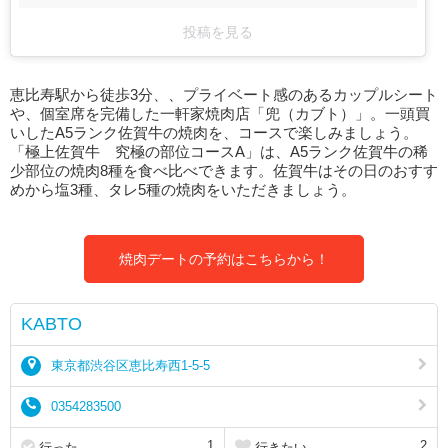
投稿を見る
恵比寿駅から徒歩3分、、プライベート感のあるカップルシート
や、個室席を完備した一軒家焼肉店「兜（カブト）」。一頭買
いしたA5ランク佐賀牛の焼肉を、コースで楽しみましょう。
「極上佐賀牛 究極の部位コースA」は、A5ランク佐賀牛の稀
少部位の焼肉8種を食べ比べできます。佐賀牛はその日のおすす
めから塩3種、タレ5種の焼肉をいただきましょう。
焼肉デートの予約はこちらから！
KABTO
東京都渋谷区恵比寿西1-5-5
0354283500
1
2
行った
行きたい