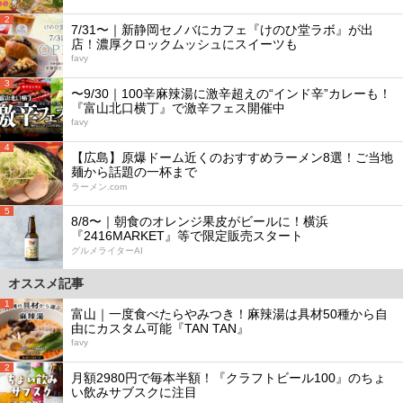
2
7/31〜｜新静岡セノバにカフェ『けのひ堂ラボ』が出
店！濃厚クロックムッシュにスイーツも
favy
3
〜9/30｜100辛麻辣湯に激辛超えの“インド辛”カレーも！
『富山北口横丁』で激辛フェス開催中
favy
4
【広島】原爆ドーム近くのおすすめラーメン8選！ご当地
麺から話題の一杯まで
ラーメン.com
5
8/8〜｜朝食のオレンジ果皮がビールに！横浜
『2416MARKET』等で限定販売スタート
グルメライターAI
オススメ記事
1
富山｜一度食べたらやみつき！麻辣湯は具材50種から自
由にカスタム可能『TAN TAN』
favy
2
月額2980円で毎本半額！『クラフトビール100』のちょ
い飲みサブスクに注目