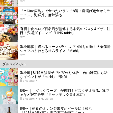
favy
3
『reDine広島』で食べたいランチ8選！唐揚げ定食からラ
ーメン、海鮮丼、麻辣湯も！
favy
4
有明｜食べログ百名店が監修する本気のパスタ&ピザに注
目！穴場ダイニング『LINK table』
favy
5
浜松町駅｜選べるソース×ライスで14通りの味！大会優勝
シェフのふわとろオムライス『Michi』
favy
グルメイベント
浜松町│8月9日は親子でピザ作り体験！自由研究にも◎
なイベントが『michi』で開催
8月9日(日) 〜
8/8〜｜「ダックワーズ」が復刻！ピスタチオ香るパルフ
ェなど限定販売『ヨックモック青山本店』
8月8日(土) 〜 8月30日(日)
8/8〜｜朝食のオレンジ果皮がビールに！横浜
『2416MARKET』等で限定販売スタート