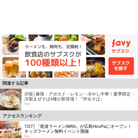
関連する記事
汐留│麻辣・アボカド・レモン・冷やし中華！夏季限定・
冷製まぜそば4種が新登場！『伊太そば』
favy
アクセスランキング
1
7/27│『尾道ラーメンWAN』が広島HiroPaにオープン！
キッズラーメン無料イベント開催
favy