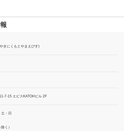
情報
(やきにくもとやまえびす)
7-15 エビスKATOHビル 2F
・土・日
を除く）