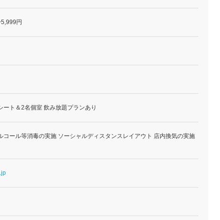
5,999円
シート＆2名個室 飲み放題プランあり
ルコール等消毒の実施 ソーシャルディスタンスレイアウト 店内換気の実施
.jp