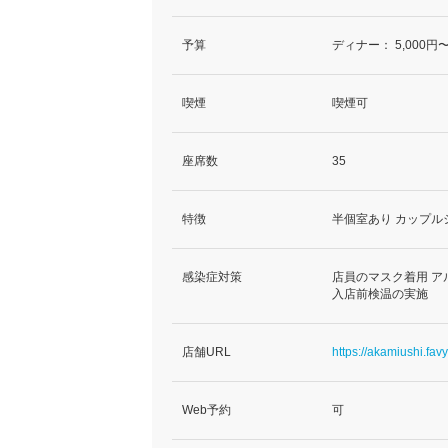
予算
ディナー：
5,000円〜
喫煙
喫煙可
座席数
35
特徴
半個室あり カップル
感染症対策
店員のマスク着用 ア
入店前検温の実施
店舗URL
https://akamiushi.favy
Web予約
可