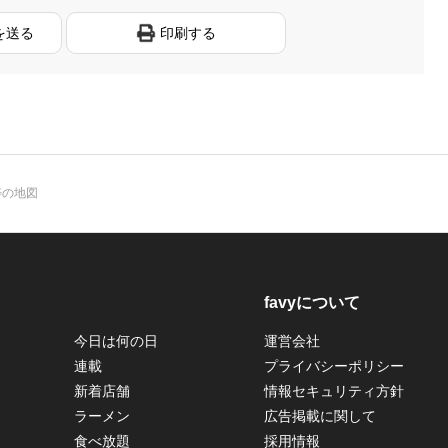
を送る
印刷する
寿の地図
favyについて
今日は何の日
運営会社
連載
プライバシーポリシー
新着店舗
情報セキュリティ方針
ラーメン
広告掲載に関して
食べ放題
採用情報