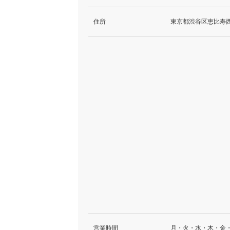
住所
東京都渋谷区恵比寿西1-
営業時間
月・火・水・木・金