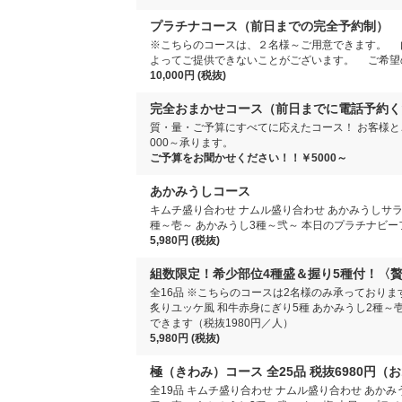
プラチナコース（前日までの完全予約制）
※こちらのコースは、２名様～ご用意できます。 
よってご提供できないことがございます。 ご希望
10,000円 (税抜)
完全おまかせコース（前日までに電話予
質・量・ご予算にすべてに応えたコース！ お客様と
000～承ります。
ご予算をお聞かせください！！￥5000～
あかみうしコース
キムチ盛り合わせ ナムル盛り合わせ あかみうしサラダ
種～壱～ あかみうし3種～弐～ 本日のプラチナビー
5,980円 (税抜)
組数限定！希少部位4種盛＆握り5種付！〈贅
全16品 ※こちらのコースは2名様のみ承っております
炙りユッケ風 和牛赤身にぎり5種 あかみうし2種～
できます（税抜1980円／人）
5,980円 (税抜)
極（きわみ）コース 全25品 税抜6980円（
全19品 キムチ盛り合わせ ナムル盛り合わせ あかみ