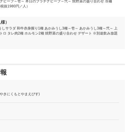
チナビーフ～壱～ 本日のプラチナビーフ～弐～ 焼野菜の盛り合わせ 冷麺
税抜1980円／人）
人様）
うしサラダ 和牛赤身握り1種 あかみうし3種～壱～ あかみうし3種～弐～ 上
ロ タレ肉2種 ホルモン2種 焼野菜の盛り合わせ デザート ※別途飲み放題
情報
(やきにくもとやまえびす)