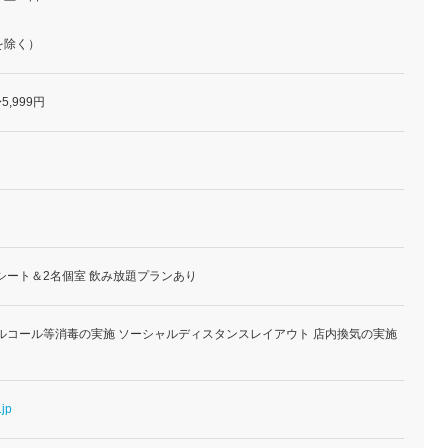
を除く）
5,999円
シート＆2名個室 飲み放題プランあり
ルコール等消毒の実施 ソーシャルディスタンスレイアウト 店内換気の実施
.jp