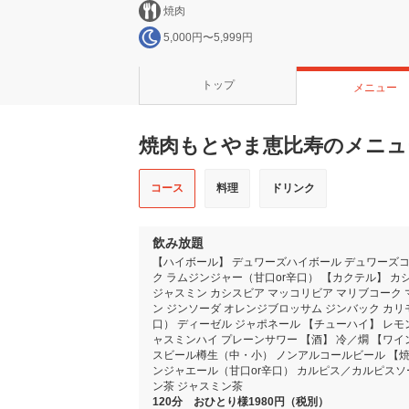
焼肉
5,000円〜5,999円
トップ
メニュー
焼肉もとやま恵比寿のメニュ
コース
料理
ドリンク
飲み放題
【ハイボール】 デュワーズハイボール デュワーズコ
ク ラムジンジャー（甘口or辛口） 【カクテル】 カ
ジャスミン カシスビア マッコリビア マリブコーク
ン ジンソーダ オレンジブロッサム ジンバック カリ
口） ディーゼル ジャポネール 【チューハイ】 レモ
ャスミンハイ プレーンサワー 【酒】 冷／燗 【ワイ
スビール樽生（中・小） ノンアルコールビール 【焼
ンジャエール（甘口or辛口） カルピス／カルピスソー
ン茶 ジャスミン茶
120分 おひとり様1980円（税別）