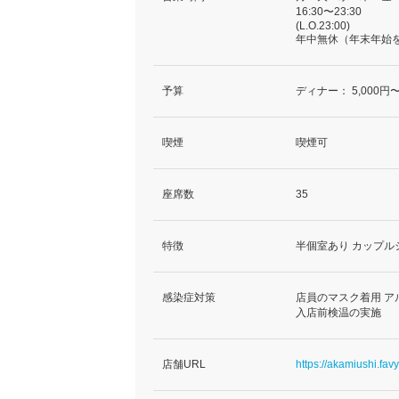
16:30〜23:30
(L.O.23:00)
年中無休（年末年始
予算
ディナー：
5,000円〜
喫煙
喫煙可
座席数
35
特徴
半個室あり カップル
感染症対策
店員のマスク着用 ア
入店前検温の実施
店舗URL
https://akamiushi.favy