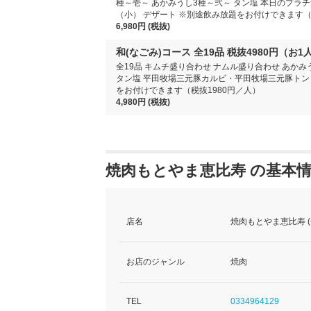
種～壱～ あかみうし3種～弐～ タン塩 本日のプラ
（小） デザート ※別途飲み放題をお付けできます（
6,980円 (税抜)
和(なごみ)コース 全19品 税抜4980円（お1
全19品 キムチ盛り合わせ ナムル盛り合わせ あかみ
タン塩 平田牧場三元豚カルビ・平田牧場三元豚トント
をお付けできます（税抜1980円／人）
4,980円 (税抜)
焼肉もとやま恵比寿 の基本
店名
焼肉もとやま恵比寿 
お店のジャンル
焼肉
TEL
0334964129