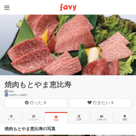
焼肉もとやま恵比寿
焼肉
5,000円〜5,999円
行った
0
行きたい
9
トップ
メニュー
記事
お知らせ
地図
写真
焼肉もとやま恵比寿の写真