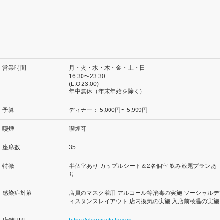
営業時間
月・火・水・木・金・土・日
16:30〜23:30
(L.O.23:00)
年中無休（年末年始を除く）
予算
ディナー：
5,000円〜5,999円
喫煙
喫煙可
座席数
35
特徴
半個室あり カップルシート＆2名個室 飲み放題プランあ
り
感染症対策
店員のマスク着用 アルコール等消毒の実施 ソーシャルデ
ィスタンスレイアウト 店内換気の実施 入店前検温の実施