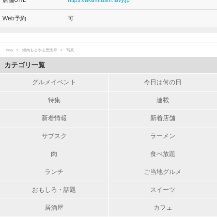
店舗URL
https://akamiushi.favy.jp
Web予約
可
favy
焼肉もとやま恵比寿
写真
カテゴリ一覧
グルメイベント
今日は何の日
特集
連載
新着情報
新着店舗
サブスク
ラーメン
肉
食べ放題
ランチ
ご当地グルメ
おもしろ・話題
スイーツ
居酒屋
カフェ