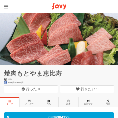
焼肉もとやま恵比寿
焼肉
5,000円〜5,999円
行った
0
行きたい
9
メニュー
写真
記事
お知らせ
地図
トップ
0334964129