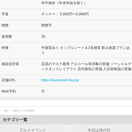
年中無休（年末年始を除く）
予算
ディナー：
5,000円〜5,999円
喫煙
喫煙可
座席数
35
特徴
半個室あり カップルシート＆2名個室 飲み放題プランあ
り
感染症対策
店員のマスク着用 アルコール等消毒の実施 ソーシャルデ
ィスタンスレイアウト 店内換気の実施 入店前検温の実施
店舗URL
https://akamiushi.favy.jp
Web予約
可
favy
焼肉もとやま恵比寿
カテゴリ一覧
グルメイベント
今日は何の日