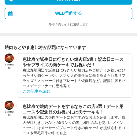
WEB予約する
外部予約サイトに遷移します
焼肉もとやま恵比寿が話題になっています
恵比寿で誕生日に行きたい焼肉店5選！記念日コース
やサプライズの肉ケーキでお祝いだ！
saruru
ru
恵比寿駅周辺で誕生日に行きたい焼肉店をご紹介！お祝いにぴ
ったりな肉ケーキや、大切な人の誕生日に華を添えられるサプ
ライズのメッセージ付きプレートの焼肉店など。記憶に残るバ
ースデーディナーに恵比寿で...
この記事を読む
恵比寿で焼肉デートをするならこの店5選！デート用
コースや記念日のお祝いには肉ケーキも！
saruru
ru
恵比寿駅周辺の焼肉デートにおすすめなお店を紹介します。職
人が目利きしたA4・A5ランクの黒毛和牛のみを使用、メイン
の一つにはメッセージプレート付きの肉ケーキが提供されるコ
ースや黒毛和牛の中でも上...