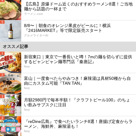
4
【広島】原爆ドーム近くのおすすめラーメン8選！ご当地
麺から話題の一杯まで
ラーメン.com
5
8/8〜｜朝食のオレンジ果皮がビールに！横浜
『2416MARKET』等で限定販売スタート
グルメライターAI
オススメ記事
1
新宿東口｜東京で一番長いと噂！7mの麺を切らずに提供
するビャンビャン麺専門店『秦唐記』
favy
2
富山｜一度食べたらやみつき！麻辣湯は具材50種から自
由にカスタム可能『TAN TAN』
favy
3
月額2980円で毎本半額！『クラフトビール100』のちょ
い飲みサブスクに注目
favy
4
『reDine広島』で食べたいランチ8選！唐揚げ定食からラ
ーメン、海鮮丼、麻辣湯も！
favy