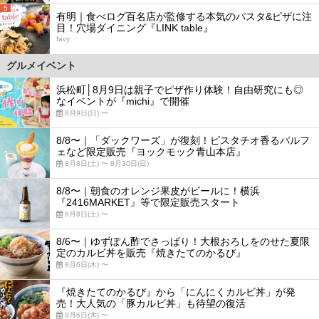
5
有明｜食べログ百名店が監修する本気のパスタ&ピザに注
目！穴場ダイニング『LINK table』
favy
グルメイベント
浜松町│8月9日は親子でピザ作り体験！自由研究にも◎
なイベントが『michi』で開催
8月9日(日) 〜
8/8〜｜「ダックワーズ」が復刻！ピスタチオ香るパルフ
ェなど限定販売『ヨックモック青山本店』
8月8日(土) 〜 8月30日(日)
8/8〜｜朝食のオレンジ果皮がビールに！横浜
『2416MARKET』等で限定販売スタート
8月8日(土) 〜
8/6〜｜ゆずぽん酢でさっぱり！大根おろしをのせた夏限
定のカルビ丼を販売『焼きたてのかるび』
8月6日(木) 〜
『焼きたてのかるび』から「にんにくカルビ丼」が発
売！大人気の「豚カルビ丼」も待望の復活
8月6日(木) 〜