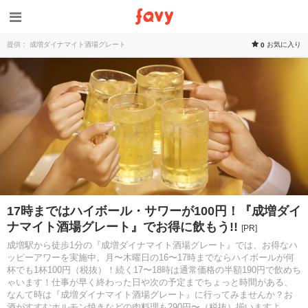
提供： 成増ダイナマイト酒場グレート
お気に入り
0
17時まではハイボール・サワーが100円！『成増ダイ
ナマイト酒場グレート』でお得に飲もう!!
[PR]
成増駅から徒歩1分の『成増ダイナマイト酒場グレート』では、お得なハ
ッピーアワーを実施中。月〜木曜日の16〜17時までならハイボールが何
杯でも1杯100円（税抜）！続く17〜18時は通常価格の半額190円で飲めち
ゃいます！仕事が早く終わった日や次の予定までちょっと時間がある、
なんて時は『成増ダイナマイト酒場グレート』に行ってみませんか？お
酒がすすむホルモン焼きなどの肉料理も290円〜（税抜）揃いますよ。