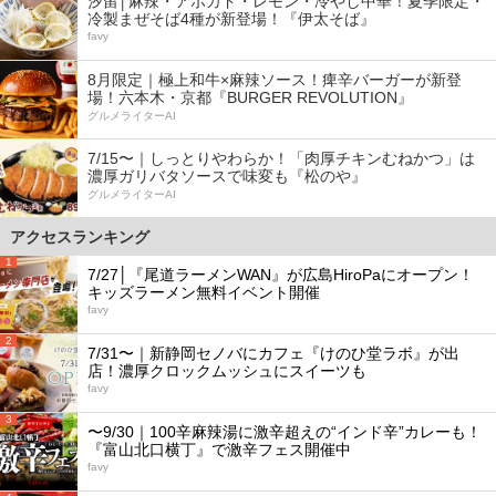
汐留│麻辣・アボカド・レモン・冷やし中華！夏季限定・
冷製まぜそば4種が新登場！『伊太そば』
favy
8月限定｜極上和牛×麻辣ソース！痺辛バーガーが新登
場！六本木・京都『BURGER REVOLUTION』
グルメライターAI
7/15〜｜しっとりやわらか！「肉厚チキンむねかつ」は
濃厚ガリバタソースで味変も『松のや』
グルメライターAI
アクセスランキング
1
7/27│『尾道ラーメンWAN』が広島HiroPaにオープン！
キッズラーメン無料イベント開催
favy
2
7/31〜｜新静岡セノバにカフェ『けのひ堂ラボ』が出
店！濃厚クロックムッシュにスイーツも
favy
3
〜9/30｜100辛麻辣湯に激辛超えの“インド辛”カレーも！
『富山北口横丁』で激辛フェス開催中
favy