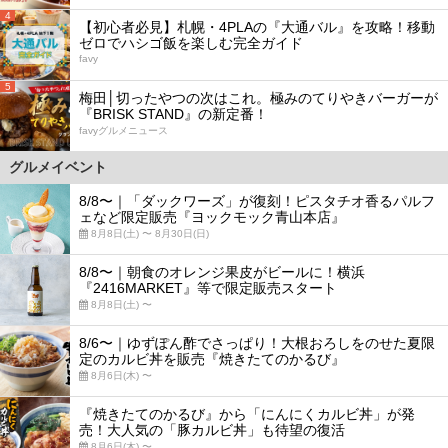
4
【初心者必見】札幌・4PLAの『大通バル』を攻略！移動
ゼロでハシゴ飯を楽しむ完全ガイド
favy
5
梅田│切ったやつの次はこれ。極みのてりやきバーガーが
『BRISK STAND』の新定番！
favyグルメニュース
グルメイベント
8/8〜｜「ダックワーズ」が復刻！ピスタチオ香るパルフ
ェなど限定販売『ヨックモック青山本店』
8月8日(土) 〜 8月30日(日)
8/8〜｜朝食のオレンジ果皮がビールに！横浜
『2416MARKET』等で限定販売スタート
8月8日(土) 〜
8/6〜｜ゆずぽん酢でさっぱり！大根おろしをのせた夏限
定のカルビ丼を販売『焼きたてのかるび』
8月6日(木) 〜
『焼きたてのかるび』から「にんにくカルビ丼」が発
売！大人気の「豚カルビ丼」も待望の復活
8月6日(木) 〜