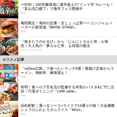
3
〜9/30｜100辛麻辣湯に激辛超えの“インド辛”カレーも！
『富山北口横丁』で激辛フェス開催中
favy
4
梅田限定！海外の定番・甘じょっぱ系ベーコンジャムバ
ーガーが新登場『BRISK STAND』
favy
5
『焼きたてのかるび』から「にんにくカルビ丼」が発
売！大人気の「豚カルビ丼」も待望の復活
グルメライターAI
オススメ記事
1
『reDine広島』で食べたいランチ8選！唐揚げ定食からラ
ーメン、海鮮丼、麻辣湯も！
favy
2
有明｜食べログ百名店が監修する本気のパスタ&ピザに注
目！穴場ダイニング『LINK table』
favy
3
浜松町駅｜選べるソース×ライスで14通りの味！大会優勝
シェフのふわとろオムライス『Michi』
favy