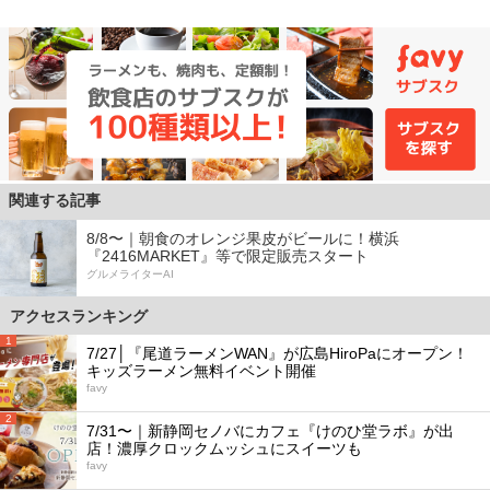
関連する記事
8/8〜｜朝食のオレンジ果皮がビールに！横浜
『2416MARKET』等で限定販売スタート
グルメライターAI
アクセスランキング
1
7/27│『尾道ラーメンWAN』が広島HiroPaにオープン！
キッズラーメン無料イベント開催
favy
2
7/31〜｜新静岡セノバにカフェ『けのひ堂ラボ』が出
店！濃厚クロックムッシュにスイーツも
favy