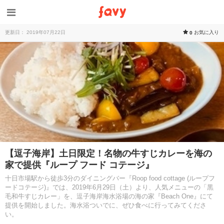
更新日： 2019年07月22日
お気に入り
0
【逗子海岸】土日限定！名物の牛すじカレーを海の
家で提供『ループ フード コテージ』
十日市場駅から徒歩3分のダイニングバー『Roop food cottage (ループフ
ードコテージ)』では、2019年6月29日（土）より、人気メニューの「黒
毛和牛すじカレー」を、逗子海岸海水浴場の海の家『Beach One』にて
提供を開始しました。海水浴ついでに、ぜひ食べに行ってみてくださ
い。