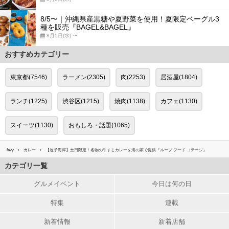
8/5〜｜沖縄県産黒糖や夏野菜を使用！夏限定ベーグル3
種を販売『BAGEL&BAGEL』
8月5日(水) 〜
おすすめカテゴリー
東京都(7546)
ラーメン(2305)
肉(2253)
居酒屋(1804)
ランチ(1225)
渋谷区(1215)
焼肉(1138)
カフェ(1130)
スイーツ(1130)
おもしろ・話題(1065)
favy
カレー
【逗子海岸】土日限定！名物の牛すじカレーを海の家で提供『ループ フード コテージ』
カテゴリ一覧
グルメイベント
今日は何の日
特集
連載
新着情報
新着店舗