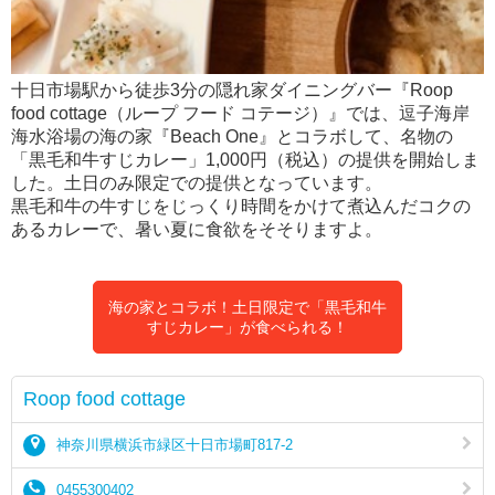
十日市場駅から徒歩3分の隠れ家ダイニングバー『Roop
food cottage（ループ フード コテージ）』では、逗子海岸
海水浴場の海の家『Beach One』とコラボして、名物の
「黒毛和牛すじカレー」1,000円（税込）の提供を開始しま
した。土日のみ限定での提供となっています。
黒毛和牛の牛すじをじっくり時間をかけて煮込んだコクの
あるカレーで、暑い夏に食欲をそそりますよ。
海の家とコラボ！土日限定で「黒毛和牛
すじカレー」が食べられる！
Roop food cottage
神奈川県横浜市緑区十日市場町817-2
0455300402