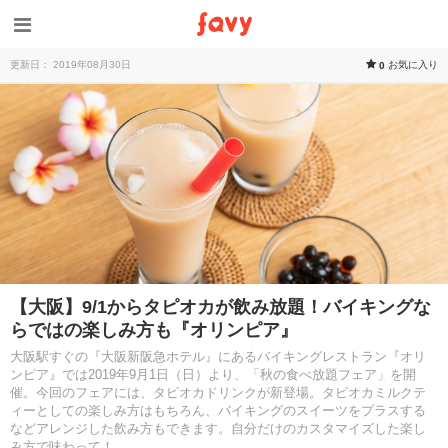
更新日： 2019年08月30日
お気に入り
0
【大阪】9/1からタピオカが飲み放題！バイキングな
らではの楽しみ方も『オリンピア』
大阪駅すぐの『大阪新阪急ホテル』にあるバイキングレストラン『オリ
ンピア』では2019年9月1日（日）より、「秋の食べ放題フェア」を開
催。今回のフェアには、タピオカドリンクが新登場。タピオカミルクテ
ィーとしての楽しみ方はもちろん、バイキングのスイーツをプラスする
などアレンジした飲み方もできます。自分だけのカスタマイズした楽し
み方で味わって！