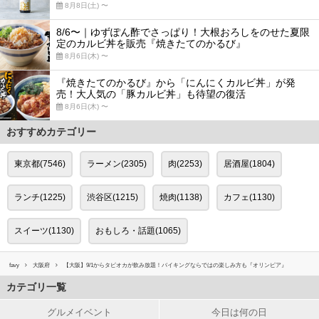
8月8日(土) 〜
8/6〜｜ゆずぽん酢でさっぱり！大根おろしをのせた夏限
定のカルビ丼を販売『焼きたてのかるび』
8月6日(木) 〜
『焼きたてのかるび』から「にんにくカルビ丼」が発
売！大人気の「豚カルビ丼」も待望の復活
8月6日(木) 〜
おすすめカテゴリー
東京都(7546)
ラーメン(2305)
肉(2253)
居酒屋(1804)
ランチ(1225)
渋谷区(1215)
焼肉(1138)
カフェ(1130)
スイーツ(1130)
おもしろ・話題(1065)
favy
大阪府
【大阪】9/1からタピオカが飲み放題！バイキングならではの楽しみ方も『オリンピア』
カテゴリ一覧
グルメイベント
今日は何の日