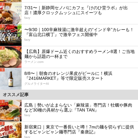
2
7/31〜｜新静岡セノバにカフェ『けのひ堂ラボ』が出
店！濃厚クロックムッシュにスイーツも
favy
3
〜9/30｜100辛麻辣湯に激辛超えの“インド辛”カレーも！
『富山北口横丁』で激辛フェス開催中
favy
4
【広島】原爆ドーム近くのおすすめラーメン8選！ご当地
麺から話題の一杯まで
ラーメン.com
5
8/8〜｜朝食のオレンジ果皮がビールに！横浜
『2416MARKET』等で限定販売スタート
グルメライターAI
オススメ記事
1
広島｜勢いが止まらない「麻辣湯」専門店！牡蠣や豚肉
など30種の具材から選ぶ『TAN TAN』
favy
2
新宿東口｜東京で一番長いと噂！7mの麺を切らずに提供
するビャンビャン麺専門店『秦唐記』
favy