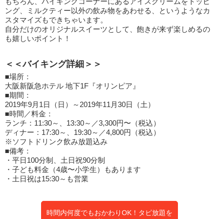
もちろん、バイキングコーナーにあるアイスクリームをトッピ
ング、ミルクティー以外の飲み物をあわせる、というようなカ
スタマイズもできちゃいます。
自分だけのオリジナルスイーツとして、飽きが来ず楽しめるの
も嬉しいポイント！
＜＜バイキング詳細＞＞
■場所：
大阪新阪急ホテル 地下1F『オリンピア』
■期間：
2019年9月1日（日）～2019年11月30日（土）
■時間／料金：
ランチ：11:30～、13:30～／3,300円〜（税込）
ディナー：17:30～、19:30～／4,800円（税込）
※ソフトドリンク飲み放題込み
■備考：
・平日100分制、土日祝90分制
・子ども料金（4歳〜小学生）もあります
・土日祝は15:30～も営業
時間内何度でもおかわりOK！タピ放題を