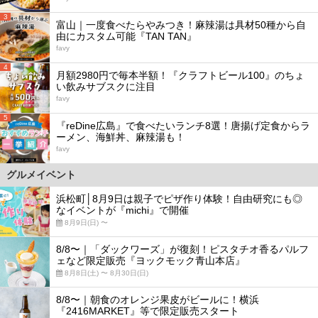
3
富山｜一度食べたらやみつき！麻辣湯は具材50種から自
由にカスタム可能『TAN TAN』
favy
4
月額2980円で毎本半額！『クラフトビール100』のちょ
い飲みサブスクに注目
favy
5
『reDine広島』で食べたいランチ8選！唐揚げ定食からラ
ーメン、海鮮丼、麻辣湯も！
favy
グルメイベント
浜松町│8月9日は親子でピザ作り体験！自由研究にも◎
なイベントが『michi』で開催
8月9日(日) 〜
8/8〜｜「ダックワーズ」が復刻！ピスタチオ香るパルフ
ェなど限定販売『ヨックモック青山本店』
8月8日(土) 〜 8月30日(日)
8/8〜｜朝食のオレンジ果皮がビールに！横浜
『2416MARKET』等で限定販売スタート