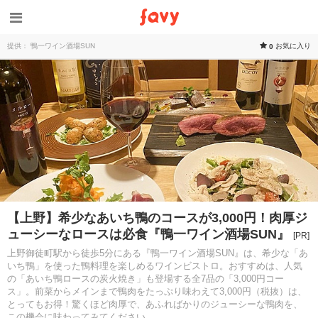
提供： 鴨一ワイン酒場SUN
お気に入り
0
【上野】希少なあいち鴨のコースが3,000円！肉厚ジ
ューシーなロースは必食『鴨一ワイン酒場SUN』
[PR]
上野御徒町駅から徒歩5分にある『鴨一ワイン酒場SUN』は、希少な「あ
いち鴨」を使った鴨料理を楽しめるワインビストロ。おすすめは、人気
の「あいち鴨ロースの炭火焼き」も登場する全7品の「3,000円コー
ス」。前菜からメインまで鴨肉をたっぷり味わえて3,000円（税抜）は、
とってもお得！驚くほど肉厚で、あふればかりのジューシーな鴨肉を、
この機会に味わってみてください。