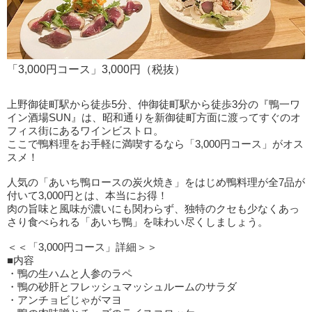
「3,000円コース」3,000円（税抜）
上野御徒町駅から徒歩5分、仲御徒町駅から徒歩3分の『鴨一ワ
イン酒場SUN』は、昭和通りを新御徒町方面に渡ってすぐのオ
フィス街にあるワインビストロ。
ここで鴨料理をお手軽に満喫するなら「3,000円コース」がオス
スメ！
人気の「あいち鴨ロースの炭火焼き」をはじめ鴨料理が全7品が
付いて3,000円とは、本当にお得！
肉の旨味と風味が濃いにも関わらず、独特のクセも少なくあっ
さり食べられる「あいち鴨」を味わい尽くしましょう。
＜＜「3,000円コース」詳細＞＞
■内容
・鴨の生ハムと人参のラペ
・鴨の砂肝とフレッシュマッシュルームのサラダ
・アンチョビじゃがマヨ