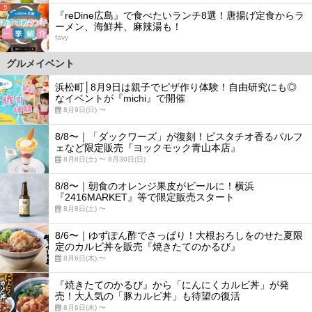
5
『reDine広島』で食べたいランチ8選！唐揚げ定食からラ
ーメン、海鮮丼、麻辣湯も！
favy
グルメイベント
浜松町│8月9日は親子でピザ作り体験！自由研究にも◎
なイベントが『michi』で開催
8月9日(日) 〜
8/8〜｜「ダックワーズ」が復刻！ピスタチオ香るパルフ
ェなど限定販売『ヨックモック青山本店』
8月8日(土) 〜 8月30日(日)
8/8〜｜朝食のオレンジ果皮がビールに！横浜
『2416MARKET』等で限定販売スタート
8月8日(土) 〜
8/6〜｜ゆずぽん酢でさっぱり！大根おろしをのせた夏限
定のカルビ丼を販売『焼きたてのかるび』
8月6日(木) 〜
『焼きたてのかるび』から「にんにくカルビ丼」が発
売！大人気の「豚カルビ丼」も待望の復活
8月6日(木) 〜