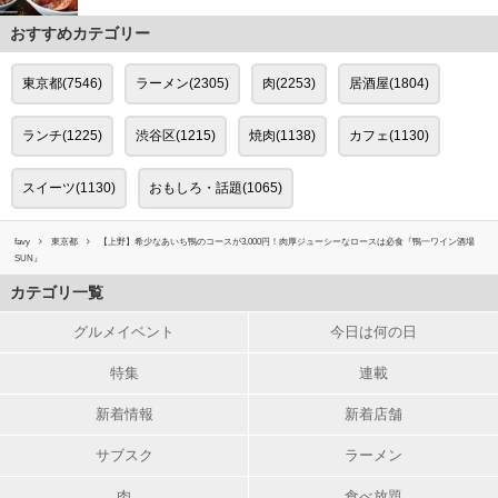
おすすめカテゴリー
東京都(7546)
ラーメン(2305)
肉(2253)
居酒屋(1804)
ランチ(1225)
渋谷区(1215)
焼肉(1138)
カフェ(1130)
スイーツ(1130)
おもしろ・話題(1065)
favy
東京都
【上野】希少なあいち鴨のコースが3,000円！肉厚ジューシーなロースは必食『鴨一ワイン酒場
SUN』
カテゴリ一覧
グルメイベント
今日は何の日
特集
連載
新着情報
新着店舗
サブスク
ラーメン
肉
食べ放題