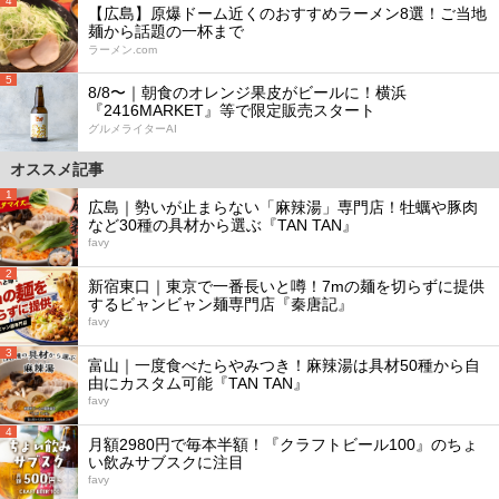
4
【広島】原爆ドーム近くのおすすめラーメン8選！ご当地
麺から話題の一杯まで
ラーメン.com
5
8/8〜｜朝食のオレンジ果皮がビールに！横浜
『2416MARKET』等で限定販売スタート
グルメライターAI
オススメ記事
1
広島｜勢いが止まらない「麻辣湯」専門店！牡蠣や豚肉
など30種の具材から選ぶ『TAN TAN』
favy
2
新宿東口｜東京で一番長いと噂！7mの麺を切らずに提供
するビャンビャン麺専門店『秦唐記』
favy
3
富山｜一度食べたらやみつき！麻辣湯は具材50種から自
由にカスタム可能『TAN TAN』
favy
4
月額2980円で毎本半額！『クラフトビール100』のちょ
い飲みサブスクに注目
favy