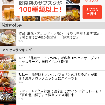
関連する記事
汐留│麻辣・アボカド・レモン・冷やし中華！夏季限定・
冷製まぜそば4種が新登場！『伊太そば』
favy
アクセスランキング
1
7/27│『尾道ラーメンWAN』が広島HiroPaにオープン！
キッズラーメン無料イベント開催
favy
2
7/31〜｜新静岡セノバにカフェ『けのひ堂ラボ』が出
店！濃厚クロックムッシュにスイーツも
favy
3
〜9/30｜100辛麻辣湯に激辛超えの“インド辛”カレーも！
『富山北口横丁』で激辛フェス開催中
favy