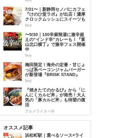
2
7/31〜｜新静岡セノバにカフェ
『けのひ堂ラボ』が出店！濃厚
クロックムッシュにスイーツも
favy
3
〜9/30｜100辛麻辣湯に激辛超
えの“インド辛”カレーも！『富
山北口横丁』で激辛フェス開催
中
favy
4
梅田限定！海外の定番・甘じょ
っぱ系ベーコンジャムバーガー
が新登場『BRISK STAND』
favy
5
『焼きたてのかるび』から「に
んにくカルビ丼」が発売！大人
気の「豚カルビ丼」も待望の復
活
グルメライターAI
オススメ記事
1
浜松町駅｜選べるソース×ライ