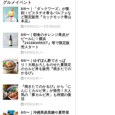
グルメイベント
8/8〜｜「ダックワーズ」が復
刻！ピスタチオ香るパルフェな
ど限定販売『ヨックモック青山
本店』
8月8日(土) 〜 8月30日(日)
8/8〜｜朝食のオレンジ果皮が
ビールに！横浜
『2416MARKET』等で限定販
売スタート
8月8日(土) 〜
8/6〜｜ゆずぽん酢でさっぱ
り！大根おろしをのせた夏限定
のカルビ丼を販売『焼きたての
かるび』
8月6日(木) 〜
『焼きたてのかるび』から「に
んにくカルビ丼」が発売！大人
気の「豚カルビ丼」も待望の復
活
8月6日(木) 〜
8/5〜｜沖縄県産黒糖や夏野菜