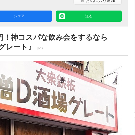
お気に入り
追加
シェア
送る
0円！神コスパな飲み会をするなら
グレート』
[PR]