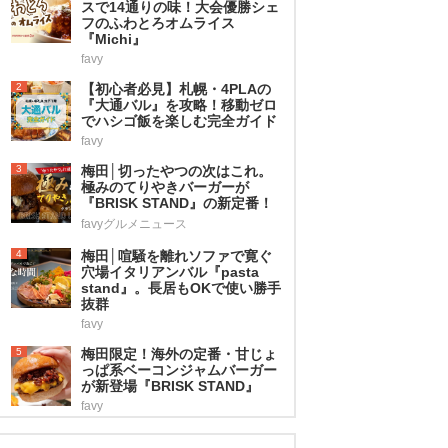
スで14通りの味！大会優勝シェ
フのふわとろオムライス
『Michi』
favy
2
【初心者必見】札幌・4PLAの
『大通バル』を攻略！移動ゼロ
でハシゴ飯を楽しむ完全ガイド
favy
3
梅田│切ったやつの次はこれ。
極みのてりやきバーガーが
『BRISK STAND』の新定番！
favyグルメニュース
4
梅田│喧騒を離れソファで寛ぐ
穴場イタリアンバル『pasta
stand』。長居もOKで使い勝手
抜群
favy
5
梅田限定！海外の定番・甘じょ
っぱ系ベーコンジャムバーガー
が新登場『BRISK STAND』
favy