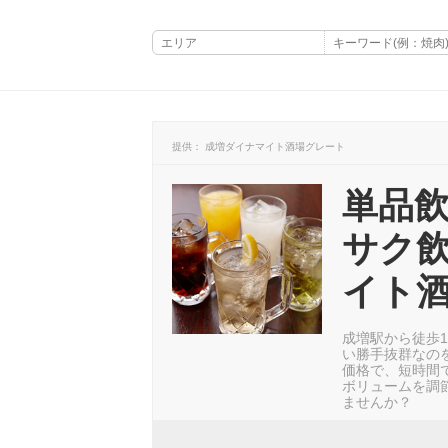
提供： 成増ダイナマイト酒場グレート
単品飲
サク
イト
成増駅から徒歩
い勝手抜群なのを
価格で、短時間で
ボリュームを調
ませんか？