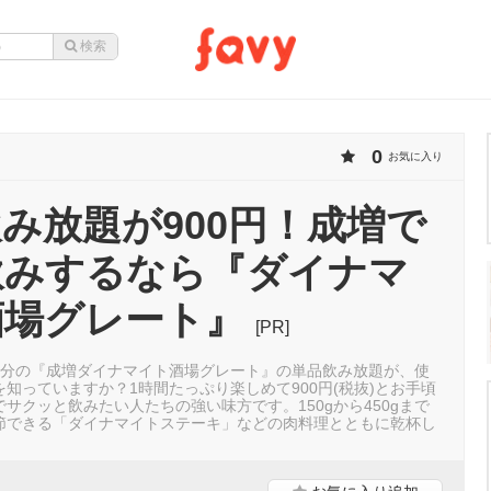
0
お気に入り
み放題が900円！成増で
飲みするなら『ダイナマ
酒場グレート』
[PR]
1分の『成増ダイナマイト酒場グレート』の単品飲み放題が、使
知っていますか？1時間たっぷり楽しめて900円(税抜)とお手頃
サクッと飲みたい人たちの強い味方です。150gから450gまで
節できる「ダイナマイトステーキ」などの肉料理とともに乾杯し