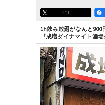
ポスト
1h飲み放題がなんと90
『成増ダイナマイト酒場