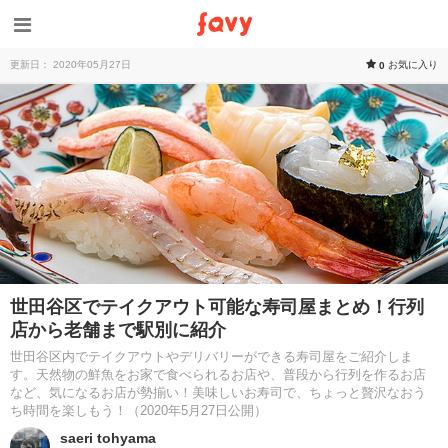
更新日： 2020年05月27日
お気に入り
0
世田谷区でテイクアウト可能な寿司屋まとめ！行列
店から老舗まで駅別に紹介
世田谷区内でテイクアウトやデリバリーができる寿司屋をご紹介しま
す。天然物の鮮魚をお家で食べられるお店や、普段から行列を作るお店
など、気になるお店が勢揃い！美味しいお寿司で、ちょっと贅沢なおう
ち時間を楽しもう！（2020年5月27日公開）
saeri tohyama