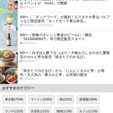
なイベントが『michi』で開催
8月9日(日) 〜
8/8〜｜「ダックワーズ」が復刻！ピスタチオ香るパルフ
ェなど限定販売『ヨックモック青山本店』
8月8日(土) 〜 8月30日(日)
8/8〜｜朝食のオレンジ果皮がビールに！横浜
『2416MARKET』等で限定販売スタート
8月8日(土) 〜
8/6〜｜ゆずぽん酢でさっぱり！大根おろしをのせた夏限
定のカルビ丼を販売『焼きたてのかるび』
8月6日(木) 〜
『焼きたてのかるび』から「にんにくカルビ丼」が発
売！大人気の「豚カルビ丼」も待望の復活
8月6日(木) 〜
おすすめカテゴリー
東京都(7546)
ラーメン(2305)
肉(2253)
居酒屋(1804)
ランチ(1225)
渋谷区(1215)
焼肉(1138)
カフェ(1130)