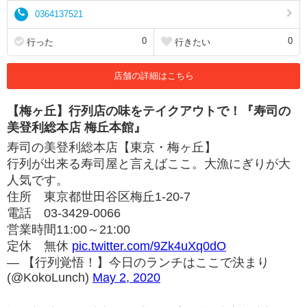
0364137521
0
0
行った
行きたい
店舗の詳細はこちら
【梅ヶ丘】行列店の味をテイクアウトで！『寿司の
美登利総本店 梅丘本館』
寿司の美登利総本店【東京・梅ヶ丘】
行列が出来る寿司屋と言えばここ。大漁にぎりが大
人気です。
住所 東京都世田谷区梅丘1-20-7
電話 03-3429-0066
営業時間11:00～21:00
定休 無休
pic.twitter.com/9Zk4uXq0dO
— 【行列覚悟！】今日のランチはここで決まり
(@KokoLunch)
May 2, 2020