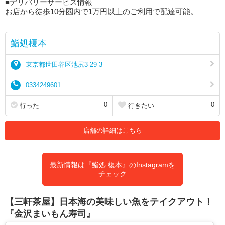
■デリバリーサービス情報
お店から徒歩10分圏内で1万円以上のご利用で配達可能。
鮨処榎本
東京都世田谷区池尻3-29-3
0334249601
0
0
行った
行きたい
店舗の詳細はこちら
最新情報は『鮨処 榎本』のInstagramを
チェック
【三軒茶屋】日本海の美味しい魚をテイクアウト！
『金沢まいもん寿司』