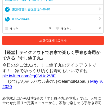
東京都世田谷区赤堤4-46-10
05057984409
0
0
行った
行きたい
店舗の詳細はこちら
【経堂】テイクアウトでお家で楽しく手巻き寿司が
できる『すし銚子丸』
今日の夕ごはんは、すし銚子丸のテイクアウトで
す！ 家でゆっくり頂くお寿司もいいですね
pic.twitter.com/cgQVUd2VtF
— ひでぽん＠ラバウル基地 (@elemoiRabaul)
May 9,
2020
経堂駅北口から徒歩2分の『すし銚子丸 経堂店』では、人数に
合わせた握りの定番メニューから、家族で楽しめる手巻き寿司