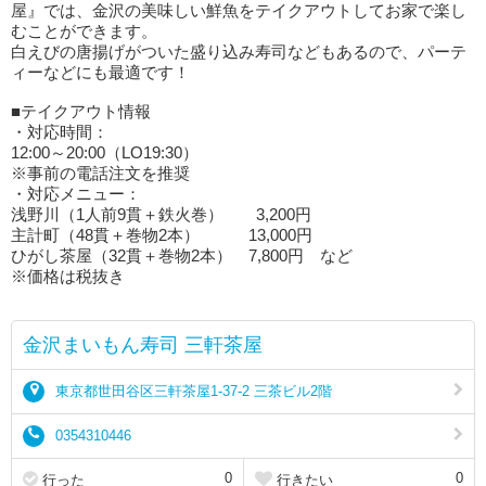
屋』では、金沢の美味しい鮮魚をテイクアウトしてお家で楽し
むことができます。
白えびの唐揚げがついた盛り込み寿司などもあるので、パーテ
ィーなどにも最適です！
■テイクアウト情報
・対応時間：
12:00～20:00（LO19:30）
※事前の電話注文を推奨
・対応メニュー：
浅野川（1人前9貫＋鉄火巻） 3,200円
主計町（48貫＋巻物2本） 13,000円
ひがし茶屋（32貫＋巻物2本） 7,800円 など
※価格は税抜き
金沢まいもん寿司 三軒茶屋
東京都世田谷区三軒茶屋1-37-2 三茶ビル2階
0354310446
0
0
行った
行きたい