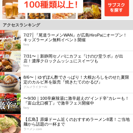
アクセスランキング
1
7/27│『尾道ラーメンWAN』が広島HiroPaにオープン！
キッズラーメン無料イベント開催
favy
2
7/31〜｜新静岡セノバにカフェ『けのひ堂ラボ』が出
店！濃厚クロックムッシュにスイーツも
favy
3
8/6〜｜ゆずぽん酢でさっぱり！大根おろしをのせた夏限
定のカルビ丼を販売『焼きたてのかるび』
グルメライターAI
4
〜9/30｜100辛麻辣湯に激辛超えの“インド辛”カレーも！
『富山北口横丁』で激辛フェス開催中
favy
5
【広島】原爆ドーム近くのおすすめラーメン8選！ご当地
麺から話題の一杯まで
ラーメン.com