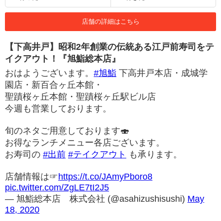
店舗の詳細はこちら
【下高井戸】昭和2年創業の伝統ある江戸前寿司をテ
イクアウト！『旭鮨総本店』
おはようございます。
#旭鮨
下高井戸本店・成城学
園店・新百合ヶ丘本館・
聖蹟桜ヶ丘本館・聖蹟桜ヶ丘駅ビル店
今週も営業しております。
旬のネタご用意しております🍣
お得なランチメニュー各店ございます。
お寿司の
#出前
#テイクアウト
も承ります。
店舗情報は☞
https://t.co/JAmyPboro8
pic.twitter.com/ZgLE7tI2J5
— 旭鮨総本店 株式会社 (@asahizushisushi)
May
18, 2020