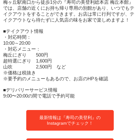
梅ヶ丘駅南口から徒歩1分の『寿司の美登利総本店 梅丘本館』
では、店舗の近くにお持ち帰り専用の別館があり、いつでもテ
イクアウトをすることができます。お店は常に行列ですが、テ
イクアウトなら待たずに人気店の味をお家で楽しめますよ！
■テイクアウト情報
・対応時間：
10:00～20:00
・対応メニュー：
梅丘にぎり 500円
超特選にぎり 1,600円
山吹 2,500円 など
※価格は税抜き
※要予約のメニューもあるので、お店のHPを確認
■デリバリーサービス情報
9:00〜20:00の間で電話で予約可能
最新情報は『寿司の美登利』の
Instagramでチェック！