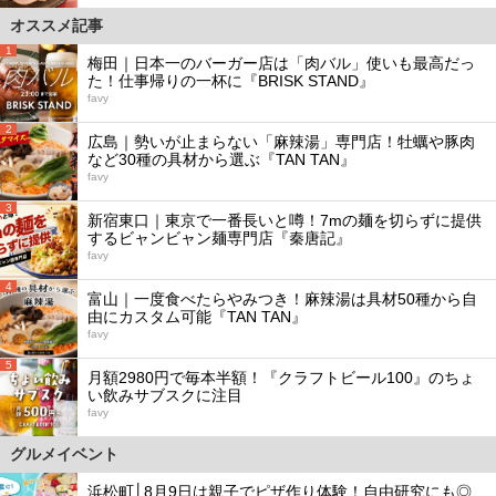
オススメ記事
1
梅田｜日本一のバーガー店は「肉バル」使いも最高だっ
た！仕事帰りの一杯に『BRISK STAND』
favy
2
広島｜勢いが止まらない「麻辣湯」専門店！牡蠣や豚肉
など30種の具材から選ぶ『TAN TAN』
favy
3
新宿東口｜東京で一番長いと噂！7mの麺を切らずに提供
するビャンビャン麺専門店『秦唐記』
favy
4
富山｜一度食べたらやみつき！麻辣湯は具材50種から自
由にカスタム可能『TAN TAN』
favy
5
月額2980円で毎本半額！『クラフトビール100』のちょ
い飲みサブスクに注目
favy
グルメイベント
浜松町│8月9日は親子でピザ作り体験！自由研究にも◎