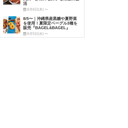
活
8月6日(木) 〜
8/5〜｜沖縄県産黒糖や夏野菜
を使用！夏限定ベーグル3種を
販売『BAGEL&BAGEL』
8月5日(水) 〜