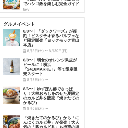
でハシゴ飯を楽しむ完全ガイド
favy
グルメイベント
8/8〜｜「ダックワーズ」が復
刻！ピスタチオ香るパルフェな
ど限定販売『ヨックモック青山
本店』
8月8日(土) 〜 8月30日(日)
8/8〜｜朝食のオレンジ果皮が
ビールに！横浜
『2416MARKET』等で限定販
売スタート
8月8日(土) 〜
8/6〜｜ゆずぽん酢でさっぱ
り！大根おろしをのせた夏限定
のカルビ丼を販売『焼きたての
かるび』
8月6日(木) 〜
『焼きたてのかるび』から「に
んにくカルビ丼」が発売！大人
気の「豚カルビ丼」も待望の復