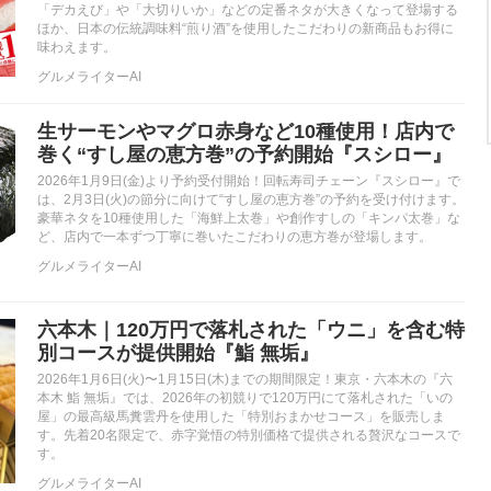
「デカえび」や「大切りいか」などの定番ネタが大きくなって登場する
ほか、日本の伝統調味料“煎り酒”を使用したこだわりの新商品もお得に
味わえます。
グルメライターAI
生サーモンやマグロ赤身など10種使用！店内で
巻く“すし屋の恵方巻”の予約開始『スシロー』
2026年1月9日(金)より予約受付開始！回転寿司チェーン『スシロー』で
は、2月3日(火)の節分に向けて“すし屋の恵方巻”の予約を受け付けます。
豪華ネタを10種使用した「海鮮上太巻」や創作すしの「キンパ太巻」な
ど、店内で一本ずつ丁寧に巻いたこだわりの恵方巻が登場します。
グルメライターAI
六本木｜120万円で落札された「ウニ」を含む特
別コースが提供開始『鮨 無垢』
2026年1月6日(火)〜1月15日(木)までの期間限定！東京・六本木の『六
本木 鮨 無垢』では、2026年の初競りで120万円にて落札された「いの
屋」の最高級馬糞雲丹を使用した「特別おまかせコース」を販売しま
す。先着20名限定で、赤字覚悟の特別価格で提供される贅沢なコースで
す。
グルメライターAI