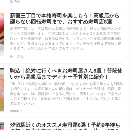
あゆみ
新宿三丁目で本格寿司を楽しもう！高級店から
廻らない回転寿司まで、おすすめ寿司店8選
新宿三丁目には、高級店から気軽な回転寿司まで、様々な価格帯とスタ
イルの店舗が揃います。年間130種以上の旬ネタを扱う本格派江戸前鮨
店や、食べ放題が楽しめる高級寿司店、タブレット注文式の進化形回転
寿司など、多彩なお店が集まっています。ランチから接待まで幅広く使
えるので、目的に合わせて選んでみてください。
みーさん
駒込｜絶対に行くべきお寿司屋さん8選！普段使
いから高級店までディナー予算別に紹介！
JR山手線で池袋から3駅の「駒込駅」でおすすめのお寿司屋さんを8店舗
を紹介します。お寿司屋さんの紹介順は、ディナーの予算別。気軽に寿
司を食べたい時に普段使いできるお店から、贅沢したいときに行きたい
お店まで様々です。駒込駅を訪れた際は是非、これらのお店に足を運ん
でみてください。
Ameri･*:.
汐留駅近くのオススメ寿司屋6選！予約9年待ち