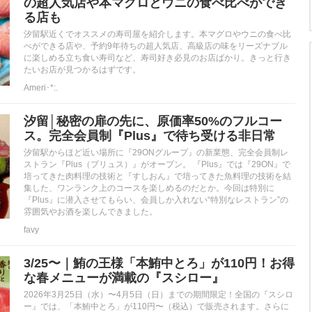
の超人気店や本マグロとウニの食べ比べができ
る店も
汐留駅近くでオススメの寿司屋を紹介します。本マグロやウニの食べ比
べができる店や、予約9年待ちの超人気店、高級店の味をリーズナブル
に楽しめる立ち食い寿司など、寿司好き必見のお店ばかり。きっと行き
たいお店が見つかるはずです。
Ameri･*:.
汐留│秘密の扉の先に、原価率50%のフルコー
ス。完全会員制『Plus』で待ち受ける非日常
汐留駅からほど近い場所に『29ONグループ』の新業態、完全会員制レ
ストラン『Plus（プリュス）』がオープン。 『Plus』では『29ON』で
培ってきた肉料理の技術と『すしおん』で培ってきた魚料理の技術を結
集した、ワンランク上のコースを楽しめるのだとか。今回は特別に
『Plus』に潜入させてもらい、会員しか入れない“特別なレストラン”の
雰囲気やお酒を楽しんできました。
favy
3/25〜｜鮪の王様「本鮪中とろ」が110円！お得
な春メニューが満載の『スシロー』
2026年3月25日（水）〜4月5日（日）までの期間限定！全国の『スシロ
ー』では、「本鮪中とろ」が110円〜（税込）で販売されます。さらに