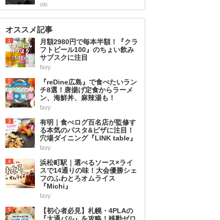
oki
オススメ記事
1
月額2980円で毎本半額！『クラ
フトビール100』のちょい飲み
サブスクに注目
favy
2
『reDine広島』で食べたいラン
チ8選！唐揚げ定食からラーメ
ン、海鮮丼、麻辣湯も！
favy
3
有明｜食べログ百名店が監修す
る本気のパスタ&ピザに注目！
穴場ダイニング『LINK table』
favy
4
浜松町駅｜選べるソース×ライ
スで14通りの味！大会優勝シェ
フのふわとろオムライス
『Michi』
favy
5
【初心者必見】札幌・4PLAの
『大通バル』を攻略！移動ゼロ