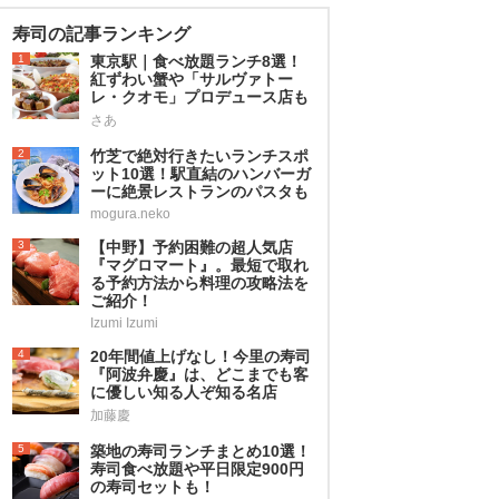
寿司の記事ランキング
1
東京駅｜食べ放題ランチ8選！
紅ずわい蟹や「サルヴァトー
レ・クオモ」プロデュース店も
さあ
2
竹芝で絶対行きたいランチスポ
ット10選！駅直結のハンバーガ
ーに絶景レストランのパスタも
mogura.neko
3
【中野】予約困難の超人気店
『マグロマート』。最短で取れ
る予約方法から料理の攻略法を
ご紹介！
Izumi Izumi
4
20年間値上げなし！今里の寿司
『阿波弁慶』は、どこまでも客
に優しい知る人ぞ知る名店
加藤慶
5
築地の寿司ランチまとめ10選！
寿司食べ放題や平日限定900円
の寿司セットも！