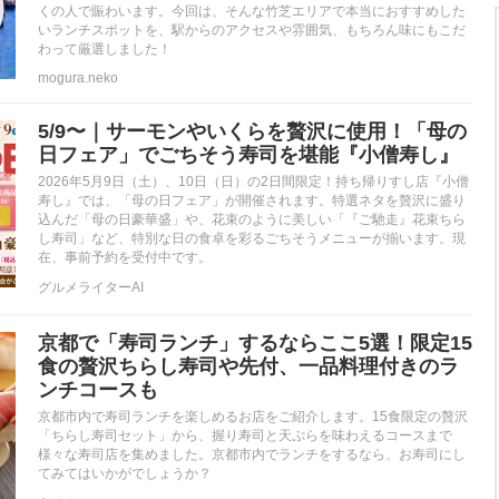
くの人で賑わいます。今回は、そんな竹芝エリアで本当におすすめした
いランチスポットを、駅からのアクセスや雰囲気、もちろん味にもこだ
わって厳選しました！
mogura.neko
5/9〜｜サーモンやいくらを贅沢に使用！「母の
日フェア」でごちそう寿司を堪能『小僧寿し』
2026年5月9日（土）、10日（日）の2日間限定！持ち帰りすし店『小僧
寿し』では、「母の日フェア」が開催されます。特選ネタを贅沢に盛り
込んだ「母の日豪華盛」や、花束のように美しい「『ご馳走』花束ちら
し寿司」など、特別な日の食卓を彩るごちそうメニューが揃います。現
在、事前予約を受付中です。
グルメライターAI
京都で「寿司ランチ」するならここ5選！限定15
食の贅沢ちらし寿司や先付、一品料理付きのラ
ンチコースも
京都市内で寿司ランチを楽しめるお店をご紹介します。15食限定の贅沢
「ちらし寿司セット」から、握り寿司と天ぷらを味わえるコースまで
様々な寿司店を集めました。京都市内でランチをするなら、お寿司にし
てみてはいかがでしょうか？