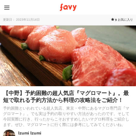
更新日： 2023年11月14日
お気に入り
9
【中野】予約困難の超人気店『マグロマート』。最
短で取れる予約方法から料理の攻略法をご紹介！
予約困難といわれている超人気店、東京・中野にあるマグロ専門店『マ
グロマート』。でも実は予約の取りやすい方法があったのです。そして
今回実際に行き、行ったからこそおすすめしたいマグロ料理をご紹介し
ます。ぜひ、マグロマートに行く際には参考にしてみてくださいね。
Izumi Izumi