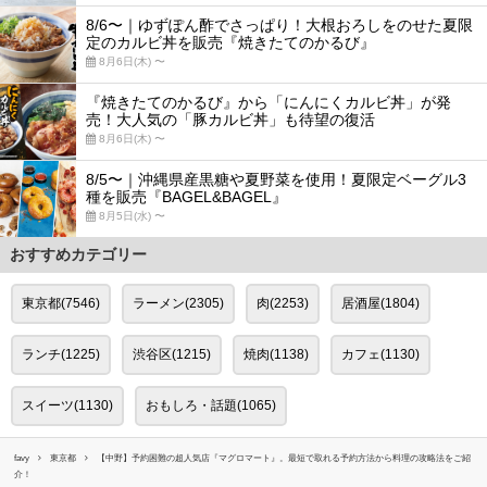
8/6〜｜ゆずぽん酢でさっぱり！大根おろしをのせた夏限
定のカルビ丼を販売『焼きたてのかるび』
8月6日(木) 〜
『焼きたてのかるび』から「にんにくカルビ丼」が発
売！大人気の「豚カルビ丼」も待望の復活
8月6日(木) 〜
8/5〜｜沖縄県産黒糖や夏野菜を使用！夏限定ベーグル3
種を販売『BAGEL&BAGEL』
8月5日(水) 〜
おすすめカテゴリー
東京都(7546)
ラーメン(2305)
肉(2253)
居酒屋(1804)
ランチ(1225)
渋谷区(1215)
焼肉(1138)
カフェ(1130)
スイーツ(1130)
おもしろ・話題(1065)
favy
東京都
【中野】予約困難の超人気店『マグロマート』。最短で取れる予約方法から料理の攻略法をご紹
介！