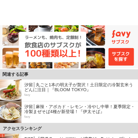
関連する記事
汐留│丸ごと1本の明太子が贅沢！土日限定の冷製玄米う
どんに注目｜『BLOOM TOKYO』
favy
汐留│麻辣・アボカド・レモン・冷やし中華！夏季限定・
冷製まぜそば4種が新登場！『伊太そば』
favy
アクセスランキング
1