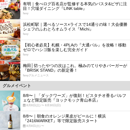
2
有明｜食べログ百名店が監修する本気のパスタ&ピザに注
目！穴場ダイニング『LINK table』
favy
3
浜松町駅｜選べるソース×ライスで14通りの味！大会優勝
シェフのふわとろオムライス『Michi』
favy
4
【初心者必見】札幌・4PLAの『大通バル』を攻略！移動
ゼロでハシゴ飯を楽しむ完全ガイド
favy
5
梅田│切ったやつの次はこれ。極みのてりやきバーガーが
『BRISK STAND』の新定番！
favyグルメニュース
グルメイベント
8/8〜｜「ダックワーズ」が復刻！ピスタチオ香るパルフ
ェなど限定販売『ヨックモック青山本店』
8月8日(土) 〜 8月30日(日)
8/8〜｜朝食のオレンジ果皮がビールに！横浜
『2416MARKET』等で限定販売スタート
8月8日(土) 〜