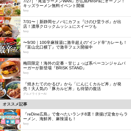
7/27│『尾道ラーメンWAN』が広島HiroPaにオープン！
キッズラーメン無料イベント開催
favy
2
7/31〜｜新静岡セノバにカフェ『けのひ堂ラボ』が出
店！濃厚クロックムッシュにスイーツも
favy
3
〜9/30｜100辛麻辣湯に激辛超えの“インド辛”カレーも！
『富山北口横丁』で激辛フェス開催中
favy
4
梅田限定！海外の定番・甘じょっぱ系ベーコンジャムバ
ーガーが新登場『BRISK STAND』
favy
5
『焼きたてのかるび』から「にんにくカルビ丼」が発
売！大人気の「豚カルビ丼」も待望の復活
グルメライターAI
オススメ記事
1
『reDine広島』で食べたいランチ8選！唐揚げ定食からラ
ーメン、海鮮丼、麻辣湯も！
favy