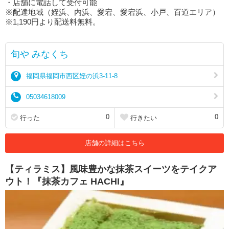
・店舗に電話して受付可能
※配達地域（姪浜、内浜、愛宕、愛宕浜、小戸、百道エリア）
※1,190円より配送料無料。
旬や みなくち
福岡県福岡市西区姪の浜3-11-8
05034618009
0
0
行った
行きたい
店舗の詳細はこちら
【ティラミス】風味豊かな抹茶スイーツをテイクア
ウト！『抹茶カフェ HACHI』