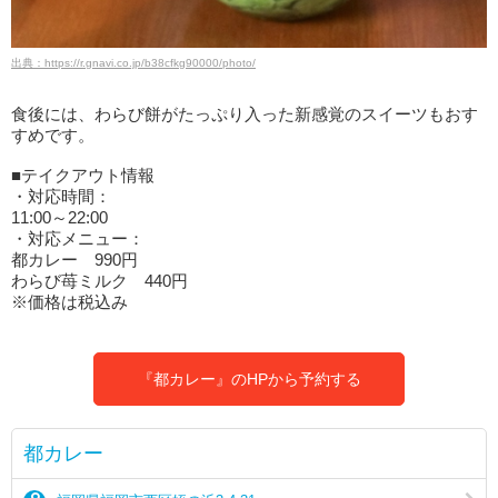
出典：https://r.gnavi.co.jp/b38cfkg90000/photo/
食後には、わらび餅がたっぷり入った新感覚のスイーツもおす
すめです。
■テイクアウト情報
・対応時間：
11:00～22:00
・対応メニュー：
都カレー 990円
わらび苺ミルク 440円
※価格は税込み
『都カレー』のHPから予約する
都カレー