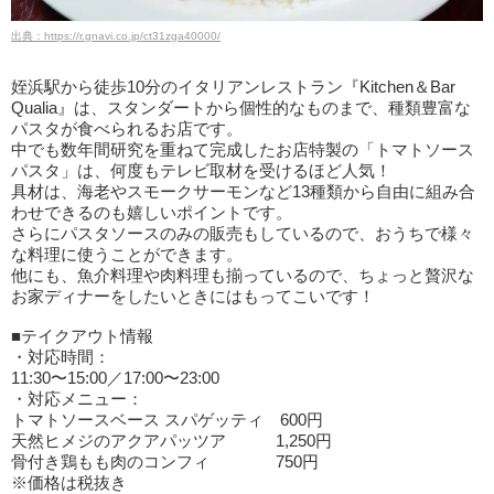
出典：https://r.gnavi.co.jp/ct31zga40000/
姪浜駅から徒歩10分のイタリアンレストラン『Kitchen＆Bar
Qualia』は、スタンダートから個性的なものまで、種類豊富な
パスタが食べられるお店です。
中でも数年間研究を重ねて完成したお店特製の「トマトソース
パスタ」は、何度もテレビ取材を受けるほど人気！
具材は、海老やスモークサーモンなど13種類から自由に組み合
わせできるのも嬉しいポイントです。
さらにパスタソースのみの販売もしているので、おうちで様々
な料理に使うことができます。
他にも、魚介料理や肉料理も揃っているので、ちょっと贅沢な
お家ディナーをしたいときにはもってこいです！
■テイクアウト情報
・対応時間：
11:30〜15:00／17:00〜23:00
・対応メニュー：
トマトソースベース スパゲッティ 600円
天然ヒメジのアクアパッツア 1,250円
骨付き鶏もも肉のコンフィ 750円
※価格は税抜き