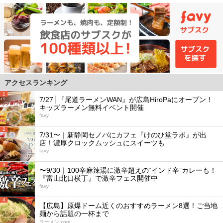
アクセスランキング
1
7/27│『尾道ラーメンWAN』が広島HiroPaにオープン！
キッズラーメン無料イベント開催
favy
2
7/31〜｜新静岡セノバにカフェ『けのひ堂ラボ』が出
店！濃厚クロックムッシュにスイーツも
favy
3
〜9/30｜100辛麻辣湯に激辛超えの“インド辛”カレーも！
『富山北口横丁』で激辛フェス開催中
favy
4
【広島】原爆ドーム近くのおすすめラーメン8選！ご当地
麺から話題の一杯まで
ラーメン.com