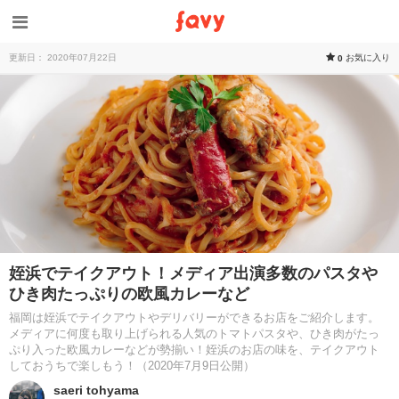
更新日： 2020年07月22日
お気に入り
0
姪浜でテイクアウト！メディア出演多数のパスタや
ひき肉たっぷりの欧風カレーなど
福岡は姪浜でテイクアウトやデリバリーができるお店をご紹介します。
メディアに何度も取り上げられる人気のトマトパスタや、ひき肉がたっ
ぷり入った欧風カレーなどが勢揃い！姪浜のお店の味を、テイクアウト
しておうちで楽しもう！（2020年7月9日公開）
saeri tohyama