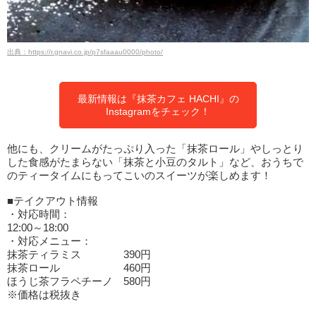
出典：https://r.gnavi.co.jp/p7sfaaau0000/photo/
最新情報は『抹茶カフェ HACHI』の
Instagramをチェック！
他にも、クリームがたっぷり入った「抹茶ロール」やしっとり
した食感がたまらない「抹茶と小豆のタルト」など、おうちで
のティータイムにもってこいのスイーツが楽しめます！
■テイクアウト情報
・対応時間：
12:00～18:00
・対応メニュー：
抹茶ティラミス 390円
抹茶ロール 460円
ほうじ茶フラペチーノ 580円
※価格は税抜き