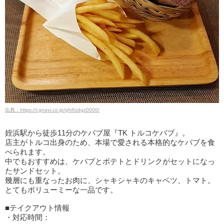
出典：https://r.gnavi.co.jp/gfv6zdgz0000/
姪浜駅から徒歩11分のケバブ屋『TK トルコケバブ』。
店主がトルコ出身のため、本場で愛される本格的なケバブを食
べられます。
中でもおすすめは、ケバブとポテトとドリンクがセットになっ
たサンドセット。
幾層にも重なったお肉に、シャキシャキのキャベツ、トマト。
とてもボリューミーな一品です。
■テイクアウト情報
・対応時間：