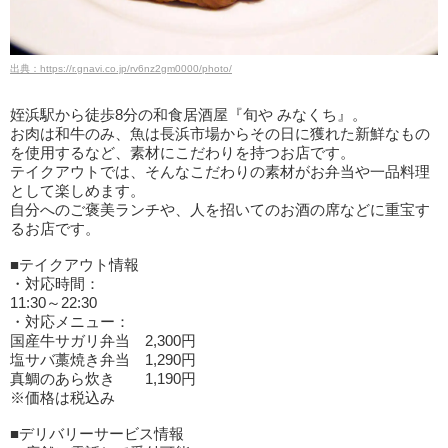
出典：https://r.gnavi.co.jp/rv6nz2gm0000/photo/
姪浜駅から徒歩8分の和食居酒屋『旬や みなくち』。
お肉は和牛のみ、魚は長浜市場からその日に獲れた新鮮なもの
を使用するなど、素材にこだわりを持つお店です。
テイクアウトでは、そんなこだわりの素材がお弁当や一品料理
として楽しめます。
自分へのご褒美ランチや、人を招いてのお酒の席などに重宝す
るお店です。
■テイクアウト情報
・対応時間：
11:30～22:30
・対応メニュー：
国産牛サガリ弁当 2,300円
塩サバ藁焼き弁当 1,290円
真鯛のあら炊き 1,190円
※価格は税込み
■デリバリーサービス情報