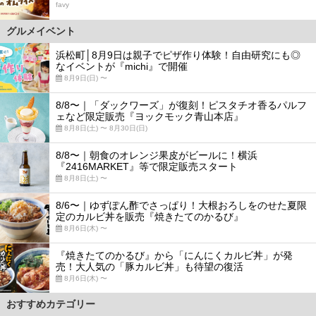
favy
グルメイベント
浜松町│8月9日は親子でピザ作り体験！自由研究にも◎
なイベントが『michi』で開催
8月9日(日) 〜
8/8〜｜「ダックワーズ」が復刻！ピスタチオ香るパルフ
ェなど限定販売『ヨックモック青山本店』
8月8日(土) 〜 8月30日(日)
8/8〜｜朝食のオレンジ果皮がビールに！横浜
『2416MARKET』等で限定販売スタート
8月8日(土) 〜
8/6〜｜ゆずぽん酢でさっぱり！大根おろしをのせた夏限
定のカルビ丼を販売『焼きたてのかるび』
8月6日(木) 〜
『焼きたてのかるび』から「にんにくカルビ丼」が発
売！大人気の「豚カルビ丼」も待望の復活
8月6日(木) 〜
おすすめカテゴリー