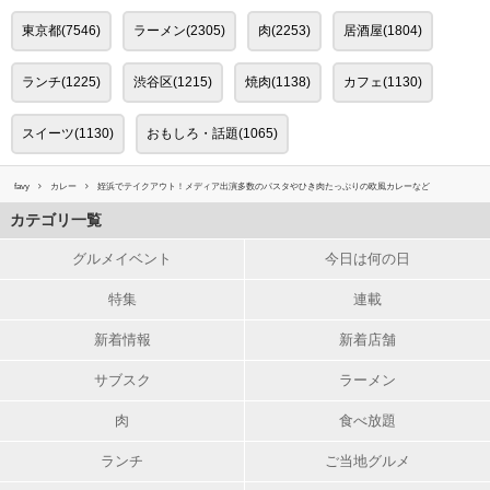
東京都(7546)
ラーメン(2305)
肉(2253)
居酒屋(1804)
ランチ(1225)
渋谷区(1215)
焼肉(1138)
カフェ(1130)
スイーツ(1130)
おもしろ・話題(1065)
favy
カレー
姪浜でテイクアウト！メディア出演多数のパスタやひき肉たっぷりの欧風カレーなど
カテゴリ一覧
グルメイベント
今日は何の日
特集
連載
新着情報
新着店舗
サブスク
ラーメン
肉
食べ放題
ランチ
ご当地グルメ