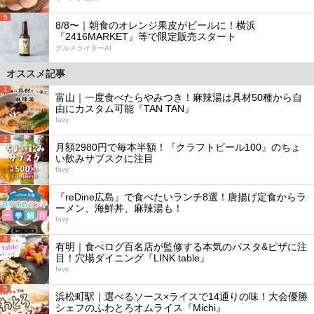
5
8/8〜｜朝食のオレンジ果皮がビールに！横浜
『2416MARKET』等で限定販売スタート
グルメライターAI
オススメ記事
1
富山｜一度食べたらやみつき！麻辣湯は具材50種から自
由にカスタム可能『TAN TAN』
favy
2
月額2980円で毎本半額！『クラフトビール100』のちょ
い飲みサブスクに注目
favy
3
『reDine広島』で食べたいランチ8選！唐揚げ定食からラ
ーメン、海鮮丼、麻辣湯も！
favy
4
有明｜食べログ百名店が監修する本気のパスタ&ピザに注
目！穴場ダイニング『LINK table』
favy
5
浜松町駅｜選べるソース×ライスで14通りの味！大会優勝
シェフのふわとろオムライス『Michi』