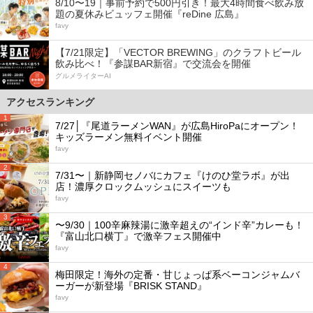
8/10〜19｜事前予約で500円引き！最大4時間食べ飲み放
題の夏休みビュッフェ開催『reDine 広島』
favy
【7/21限定】「VECTOR BREWING」のクラフトビール
飲み比べ！『参謀BAR新宿』で交流会を開催
グルメライターAI
アクセスランキング
1
7/27│『尾道ラーメンWAN』が広島HiroPaにオープン！
キッズラーメン無料イベント開催
favy
2
7/31〜｜新静岡セノバにカフェ『けのひ堂ラボ』が出
店！濃厚クロックムッシュにスイーツも
favy
3
〜9/30｜100辛麻辣湯に激辛超えの“インド辛”カレーも！
『富山北口横丁』で激辛フェス開催中
favy
4
梅田限定！海外の定番・甘じょっぱ系ベーコンジャムバ
ーガーが新登場『BRISK STAND』
favy