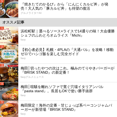
5
『焼きたてのかるび』から「にんにくカルビ丼」が発
売！大人気の「豚カルビ丼」も待望の復活
グルメライターAI
オススメ記事
1
浜松町駅｜選べるソース×ライスで14通りの味！大会優勝
シェフのふわとろオムライス『Michi』
favy
2
【初心者必見】札幌・4PLAの『大通バル』を攻略！移動
ゼロでハシゴ飯を楽しむ完全ガイド
favy
3
梅田│切ったやつの次はこれ。極みのてりやきバーガーが
『BRISK STAND』の新定番！
favyグルメニュース
4
梅田│喧騒を離れソファで寛ぐ穴場イタリアンバル
『pasta stand』。長居もOKで使い勝手抜群
favy
5
梅田限定！海外の定番・甘じょっぱ系ベーコンジャムバ
ーガーが新登場『BRISK STAND』
favy