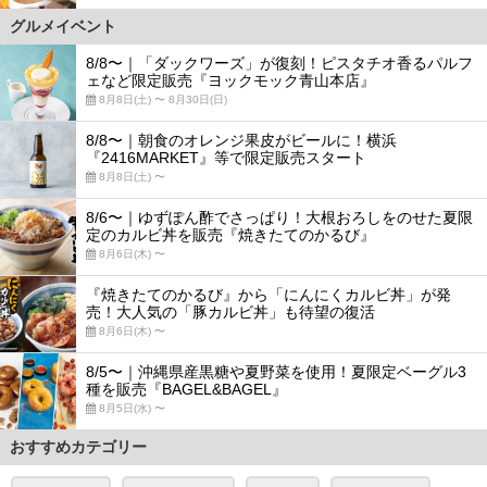
グルメイベント
8/8〜｜「ダックワーズ」が復刻！ピスタチオ香るパルフ
ェなど限定販売『ヨックモック青山本店』
8月8日(土) 〜 8月30日(日)
8/8〜｜朝食のオレンジ果皮がビールに！横浜
『2416MARKET』等で限定販売スタート
8月8日(土) 〜
8/6〜｜ゆずぽん酢でさっぱり！大根おろしをのせた夏限
定のカルビ丼を販売『焼きたてのかるび』
8月6日(木) 〜
『焼きたてのかるび』から「にんにくカルビ丼」が発
売！大人気の「豚カルビ丼」も待望の復活
8月6日(木) 〜
8/5〜｜沖縄県産黒糖や夏野菜を使用！夏限定ベーグル3
種を販売『BAGEL&BAGEL』
8月5日(水) 〜
おすすめカテゴリー