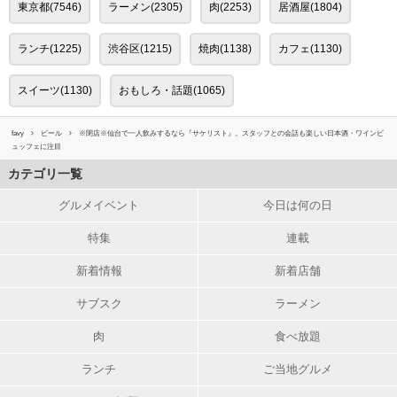
東京都(7546)
ラーメン(2305)
肉(2253)
居酒屋(1804)
ランチ(1225)
渋谷区(1215)
焼肉(1138)
カフェ(1130)
スイーツ(1130)
おもしろ・話題(1065)
favy
ビール
※閉店※仙台で一人飲みするなら『サケリスト』。スタッフとの会話も楽しい日本酒・ワインビ
ュッフェに注目
カテゴリ一覧
グルメイベント
今日は何の日
特集
連載
新着情報
新着店舗
サブスク
ラーメン
肉
食べ放題
ランチ
ご当地グルメ