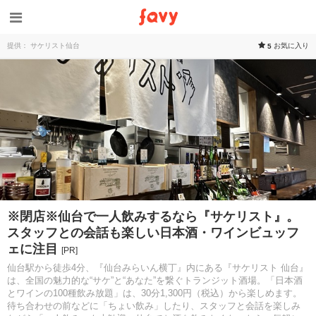
提供： サケリスト仙台
お気に入り
5
※閉店※仙台で一人飲みするなら『サケリスト』。
スタッフとの会話も楽しい日本酒・ワインビュッフ
ェに注目
[PR]
仙台駅から徒歩4分、『仙台みらいん横丁』内にある『サケリスト 仙台』
は、全国の魅力的な“サケ”と“あなた”を繋ぐトランジット酒場。「日本酒
とワインの100種飲み放題」は、30分1,300円（税込）から楽しめます。
待ち合わせの前などに「ちょい飲み」したり、スタッフと会話を楽しみ