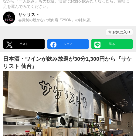
ながら「一人飲み」も大歓迎。仙台でお酒を飲みたくなったら、気軽に
足を運んでみてください。
サケリスト
会員制の焼かない焼肉店『29ON』の姉妹店、...
お気に入り
ポスト
シェア
送る
日本酒・ワインが飲み放題が30分1,300円から『サケ
リスト 仙台』