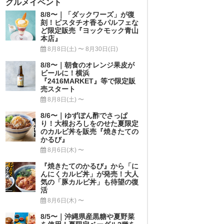
グルメイベント
8/8〜｜「ダックワーズ」が復
刻！ピスタチオ香るパルフェな
ど限定販売『ヨックモック青山
本店』
8月8日(土) 〜 8月30日(日)
8/8〜｜朝食のオレンジ果皮が
ビールに！横浜
『2416MARKET』等で限定販
売スタート
8月8日(土) 〜
8/6〜｜ゆずぽん酢でさっぱ
り！大根おろしをのせた夏限定
のカルビ丼を販売『焼きたての
かるび』
8月6日(木) 〜
『焼きたてのかるび』から「に
んにくカルビ丼」が発売！大人
気の「豚カルビ丼」も待望の復
活
8月6日(木) 〜
8/5〜｜沖縄県産黒糖や夏野菜