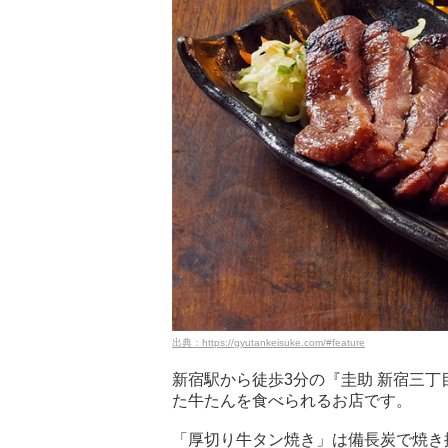
出典：https://gyutankeisuke.com/#feature
新宿駅から徒歩3分の『圭助 新宿三
た牛たんを食べられるお店です。
「厚切り牛タン焼き」は備長炭で焼き