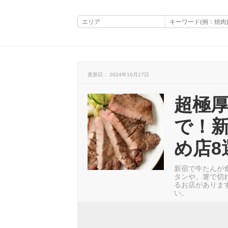
更新日： 2024年10月17日
超極
で！
め店8
新宿で牛たんが
タンや、箸で切
るお店がありま
い。