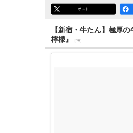
ポスト
【新宿・牛たん】極厚の
檸檬』
[PR]