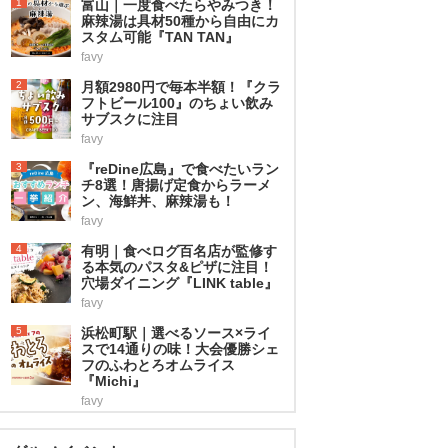
1
富山｜一度食べたらやみつき！
麻辣湯は具材50種から自由にカ
スタム可能『TAN TAN』
favy
2
月額2980円で毎本半額！『クラ
フトビール100』のちょい飲み
サブスクに注目
favy
3
『reDine広島』で食べたいラン
チ8選！唐揚げ定食からラーメ
ン、海鮮丼、麻辣湯も！
favy
4
有明｜食べログ百名店が監修す
る本気のパスタ&ピザに注目！
穴場ダイニング『LINK table』
favy
5
浜松町駅｜選べるソース×ライ
スで14通りの味！大会優勝シェ
フのふわとろオムライス
『Michi』
favy