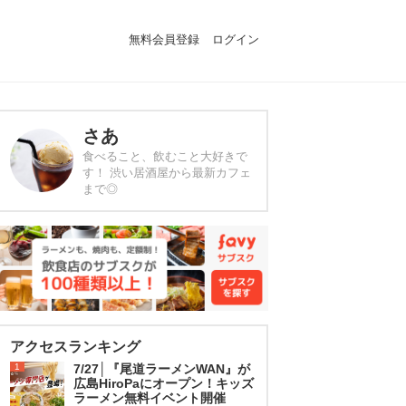
無料会員登録
ログイン
さあ
食べること、飲むこと大好きで
す！ 渋い居酒屋から最新カフェ
まで◎
アクセスランキング
1
7/27│『尾道ラーメンWAN』が
広島HiroPaにオープン！キッズ
ラーメン無料イベント開催