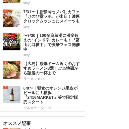
favy
2
7/31〜｜新静岡セノバにカフェ
『けのひ堂ラボ』が出店！濃厚
クロックムッシュにスイーツも
favy
3
〜9/30｜100辛麻辣湯に激辛超
えの“インド辛”カレーも！『富
山北口横丁』で激辛フェス開催
中
favy
4
【広島】原爆ドーム近くのおす
すめラーメン8選！ご当地麺か
ら話題の一杯まで
ラーメン.com
5
8/8〜｜朝食のオレンジ果皮が
ビールに！横浜
『2416MARKET』等で限定販
売スタート
グルメライターAI
オススメ記事