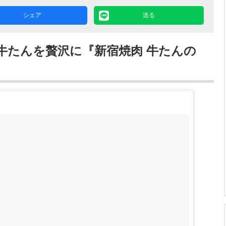
シェア
送る
牛たんを贅沢に『新宿焼肉 牛たんの