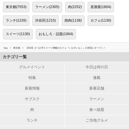
東京都(7553)
ラーメン(2305)
肉(2252)
居酒屋(1804)
ランチ(1226)
渋谷区(1215)
焼肉(1138)
カフェ(1130)
スイーツ(1130)
おもしろ・話題(1064)
favy
東京都
【5/23】さつま芋スイーツ満載のカフェ『いもやいもこ』が原宿にオープン！
カテゴリ一覧
グルメイベント
今日は何の日
特集
連載
新着情報
新着店舗
サブスク
ラーメン
肉
食べ放題
ランチ
ご当地グルメ