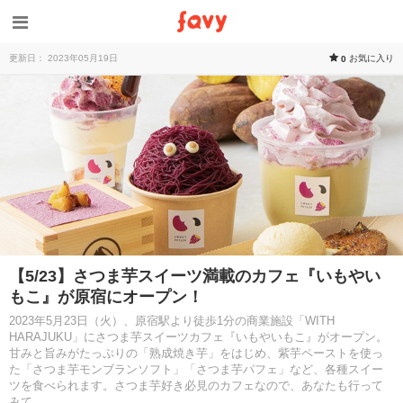
更新日： 2023年05月19日
お気に入り
0
【5/23】さつま芋スイーツ満載のカフェ『いもやい
もこ』が原宿にオープン！
2023年5月23日（火）、原宿駅より徒歩1分の商業施設「WITH
HARAJUKU」にさつま芋スイーツカフェ『いもやいもこ』がオープン。
甘みと旨みがたっぷりの「熟成焼き芋」をはじめ、紫芋ペーストを使っ
た「さつま芋モンブランソフト」「さつま芋パフェ」など、各種スイー
ツを食べられます。さつま芋好き必見のカフェなので、あなたも行って
みて。