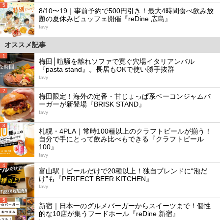
5
8/10〜19｜事前予約で500円引き！最大4時間食べ飲み放
題の夏休みビュッフェ開催『reDine 広島』
favy
オススメ記事
1
梅田│喧騒を離れソファで寛ぐ穴場イタリアンバル
『pasta stand』。長居もOKで使い勝手抜群
favy
2
梅田限定！海外の定番・甘じょっぱ系ベーコンジャムバ
ーガーが新登場『BRISK STAND』
favy
3
札幌・4PLA｜常時100種以上のクラフトビールが揃う！
自分で手にとって飲み比べもできる『クラフトビール
100』
favy
4
富山駅｜ビールだけで20種以上！独自ブレンドに“泡だ
け”も『PERFECT BEER KITCHEN』
favy
5
新宿｜日本一のグルメバーガーからスイーツまで！個性
的な10店が集うフードホール『reDine 新宿』