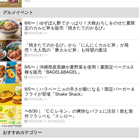
favy
グルメイベント
8/6〜｜ゆずぽん酢でさっぱり！大根おろしをのせた夏限
定のカルビ丼を販売『焼きたてのかるび』
8月6日(木) 〜
『焼きたてのかるび』から「にんにくカルビ丼」が発
売！大人気の「豚カルビ丼」も待望の復活
8月6日(木) 〜
8/5〜｜沖縄県産黒糖や夏野菜を使用！夏限定ベーグル3
種を販売『BAGEL&BAGEL』
8月5日(水) 〜
8/5〜｜ハラペーニョの辛さが癖になる！限定バーガー＆
フライが登場『Shake Shack』
8月5日(水) 〜
〜8/30｜「C.C.レモン」の爽快なパフェに注目！飲む新
作フラッペも『スシロー』
8月5日(水) 〜 8月30日(日)
おすすめカテゴリー