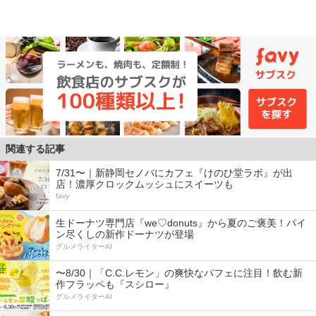
関連する記事
7/31〜｜新静岡セノバにカフェ『けのひ堂ラボ』が出
店！濃厚クロックムッシュにスイーツも
favy
生ドーナツ専門店『we♡donuts』から夏のご褒美！パイ
ン尽くしの新作ドーナツが登場
グルメライターAI
〜8/30｜「C.C.レモン」の爽快なパフェに注目！飲む新
作フラッペも『スシロー』
グルメライターAI