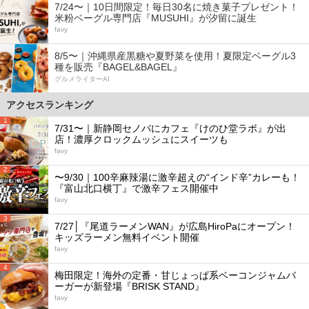
7/24〜｜10日間限定！毎日30名に焼き菓子プレゼント！
米粉ベーグル専門店『MUSUHI』が汐留に誕生
favy
8/5〜｜沖縄県産黒糖や夏野菜を使用！夏限定ベーグル3
種を販売『BAGEL&BAGEL』
グルメライターAI
アクセスランキング
1
7/31〜｜新静岡セノバにカフェ『けのひ堂ラボ』が出
店！濃厚クロックムッシュにスイーツも
favy
2
〜9/30｜100辛麻辣湯に激辛超えの“インド辛”カレーも！
『富山北口横丁』で激辛フェス開催中
favy
3
7/27│『尾道ラーメンWAN』が広島HiroPaにオープン！
キッズラーメン無料イベント開催
favy
4
梅田限定！海外の定番・甘じょっぱ系ベーコンジャムバ
ーガーが新登場『BRISK STAND』
favy