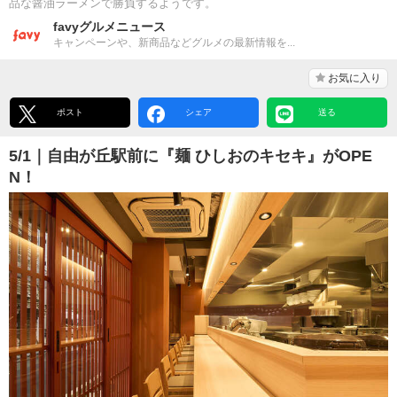
品な醤油ラーメンで勝負するようです。
favyグルメニュース
キャンペーンや、新商品などグルメの最新情報を...
お気に入り
ポスト
シェア
送る
5/1｜自由が丘駅前に『麺 ひしおのキセキ』がOPE
N！