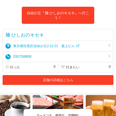
自由が丘『麺 ひしおのキセキ』へ行こ
う！
麺 ひしおのキセキ
東京都目黒区自由が丘2-12-21 最上ビル 1F
0357268808
0
0
行った
行きたい
店舗の詳細はこちら