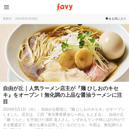
更新日： 2024年05月08日
お気に入り
0
自由が丘｜人気ラーメン店主が『麺 ひしおのキセ
キ』をオープン！無化調の上品な醤油ラーメンに注
目
2024年5月1日（火）、自由が丘駅前に『麺 ひしおのキセキ』がオープン
しました。店主は、三田『東京豚骨醤油らーめん もとまる』、自由が丘
『麺 うらた』を手掛けた浦田 直人さん。いずれもランチ時には行列がで
きる繁盛店で、確かな腕を証明しているのだとか。今回は、無化調の上