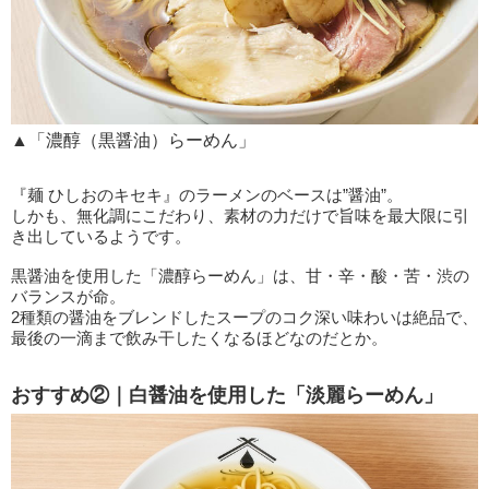
▲「濃醇（黒醤油）らーめん」
『麺 ひしおのキセキ』のラーメンのベースは”醤油”。
しかも、無化調にこだわり、素材の力だけで旨味を最大限に引
き出しているようです。
黒醤油を使用した「濃醇らーめん」は、甘・辛・酸・苦・渋の
バランスが命。
2種類の醤油をブレンドしたスープのコク深い味わいは絶品で、
最後の一滴まで飲み干したくなるほどなのだとか。
おすすめ②｜白醤油を使用した「淡麗らーめん」