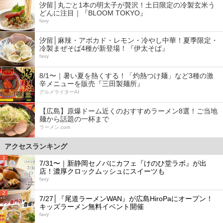
汐留│丸ごと1本の明太子が贅沢！土日限定の冷製玄米う
どんに注目｜『BLOOM TOKYO』
favy
汐留│麻辣・アボカド・レモン・冷やし中華！夏季限定・
冷製まぜそば4種が新登場！『伊太そば』
favy
8/1〜｜暑い夏を熱くする！「灼熱つけ麺」など3種の激
辛メニューを販売『三田製麺所』
グルメライターAI
【広島】原爆ドーム近くのおすすめラーメン8選！ご当地
麺から話題の一杯まで
ラーメン.com
アクセスランキング
1
7/31〜｜新静岡セノバにカフェ『けのひ堂ラボ』が出
店！濃厚クロックムッシュにスイーツも
favy
2
7/27│『尾道ラーメンWAN』が広島HiroPaにオープン！
キッズラーメン無料イベント開催
favy