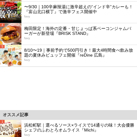
3
〜9/30｜100辛麻辣湯に激辛超えの“インド辛”カレーも！
『富山北口横丁』で激辛フェス開催中
favy
4
梅田限定！海外の定番・甘じょっぱ系ベーコンジャムバ
ーガーが新登場『BRISK STAND』
favy
5
8/10〜19｜事前予約で500円引き！最大4時間食べ飲み放
題の夏休みビュッフェ開催『reDine 広島』
favy
オススメ記事
1
浜松町駅｜選べるソース×ライスで14通りの味！大会優勝
シェフのふわとろオムライス『Michi』
favy