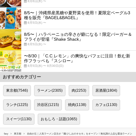
8月6日(木) 〜
8/5〜｜沖縄県産黒糖や夏野菜を使用！夏限定ベーグル3
種を販売『BAGEL&BAGEL』
8月5日(水) 〜
8/5〜｜ハラペーニョの辛さが癖になる！限定バーガー＆
フライが登場『Shake Shack』
8月5日(水) 〜
〜8/30｜「C.C.レモン」の爽快なパフェに注目！飲む新
作フラッペも『スシロー』
8月5日(水) 〜 8月30日(日)
おすすめカテゴリー
東京都(7546)
ラーメン(2305)
肉(2253)
居酒屋(1804)
ランチ(1225)
渋谷区(1215)
焼肉(1138)
カフェ(1130)
スイーツ(1130)
おもしろ・話題(1065)
favy
東京都
自由が丘｜人気ラーメン店主が『麺 ひしおのキセキ』をオープン！無化調の上品な醤油ラーメン