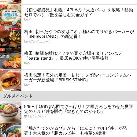
2
【初心者必見】札幌・4PLAの『大通バル』を攻略！移動
ゼロでハシゴ飯を楽しむ完全ガイド
favy
3
梅田│切ったやつの次はこれ。極みのてりやきバーガーが
『BRISK STAND』の新定番！
favyグルメニュース
4
梅田│喧騒を離れソファで寛ぐ穴場イタリアンバル
『pasta stand』。長居もOKで使い勝手抜群
favy
5
梅田限定！海外の定番・甘じょっぱ系ベーコンジャムバ
ーガーが新登場『BRISK STAND』
favy
グルメイベント
8/6〜｜ゆずぽん酢でさっぱり！大根おろしをのせた夏限
定のカルビ丼を販売『焼きたてのかるび』
8月6日(木) 〜
『焼きたてのかるび』から「にんにくカルビ丼」が発
売！大人気の「豚カルビ丼」も待望の復活