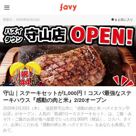
更新日： 2025年02月14日
お気に入り
0
守山｜ステーキセットが1,000円！コスパ最強なステ
ーキハウス『感動の肉と米』2/20オープン
2025年2月20日（木）、滋賀県守山市に『感動の肉と米 ハズイタウン守
山店』がオープン。人気の「熟成!!ロースステーキセット」は、ご飯・み
そ汁・ご飯のお供が食べ放題でたったの1,000円（税込）。コスパ、タイ
パ、お米にこだわる『感動の肉と米 ハズイタウン』をあなたも体感して
みて。