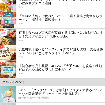
い飲みサブスクに注目
favy
2
『reDine広島』で食べたいランチ8選！唐揚げ定食からラ
ーメン、海鮮丼、麻辣湯も！
favy
3
有明｜食べログ百名店が監修する本気のパスタ&ピザに注
目！穴場ダイニング『LINK table』
favy
4
浜松町駅｜選べるソース×ライスで14通りの味！大会優勝
シェフのふわとろオムライス『Michi』
favy
5
【初心者必見】札幌・4PLAの『大通バル』を攻略！移動
ゼロでハシゴ飯を楽しむ完全ガイド
favy
グルメイベント
8/8〜｜「ダックワーズ」が復刻！ピスタチオ香るパルフ
ェなど限定販売『ヨックモック青山本店』
8月8日(土) 〜 8月30日(日)