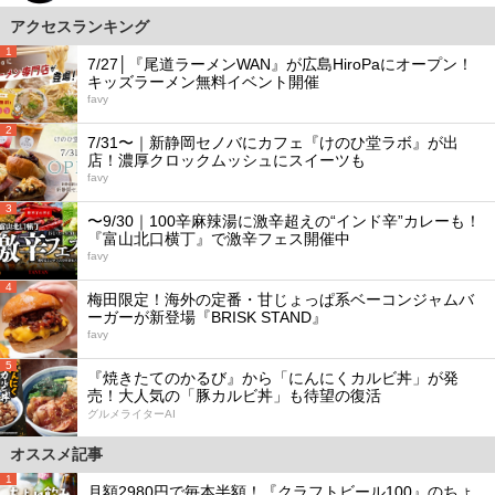
アクセスランキング
1
7/27│『尾道ラーメンWAN』が広島HiroPaにオープン！
キッズラーメン無料イベント開催
favy
2
7/31〜｜新静岡セノバにカフェ『けのひ堂ラボ』が出
店！濃厚クロックムッシュにスイーツも
favy
3
〜9/30｜100辛麻辣湯に激辛超えの“インド辛”カレーも！
『富山北口横丁』で激辛フェス開催中
favy
4
梅田限定！海外の定番・甘じょっぱ系ベーコンジャムバ
ーガーが新登場『BRISK STAND』
favy
5
『焼きたてのかるび』から「にんにくカルビ丼」が発
売！大人気の「豚カルビ丼」も待望の復活
グルメライターAI
オススメ記事
1
月額2980円で毎本半額！『クラフトビール100』のちょ