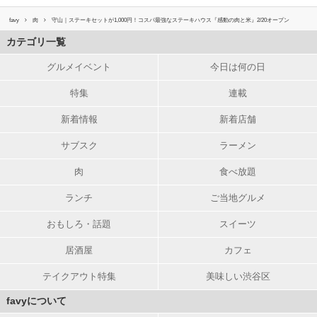
favy
肉
守山｜ステーキセットが1,000円！コスパ最強なステーキハウス『感動の肉と米』2/20オープン
カテゴリ一覧
グルメイベント
今日は何の日
特集
連載
新着情報
新着店舗
サブスク
ラーメン
肉
食べ放題
ランチ
ご当地グルメ
おもしろ・話題
スイーツ
居酒屋
カフェ
テイクアウト特集
美味しい渋谷区
favyについて