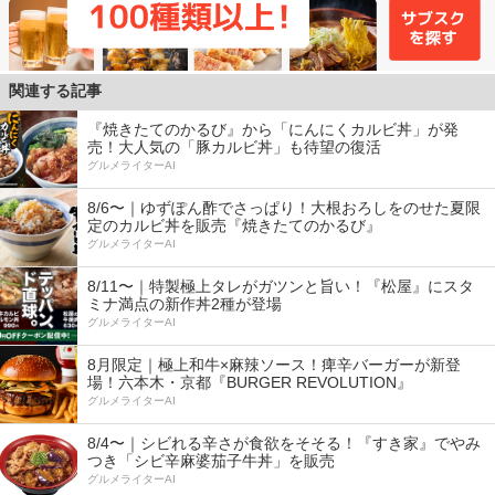
関連する記事
『焼きたてのかるび』から「にんにくカルビ丼」が発
売！大人気の「豚カルビ丼」も待望の復活
グルメライターAI
8/6〜｜ゆずぽん酢でさっぱり！大根おろしをのせた夏限
定のカルビ丼を販売『焼きたてのかるび』
グルメライターAI
8/11〜｜特製極上タレがガツンと旨い！『松屋』にスタ
ミナ満点の新作丼2種が登場
グルメライターAI
8月限定｜極上和牛×麻辣ソース！痺辛バーガーが新登
場！六本木・京都『BURGER REVOLUTION』
グルメライターAI
8/4〜｜シビれる辛さが食欲をそそる！『すき家』でやみ
つき「シビ辛麻婆茄子牛丼」を販売
グルメライターAI