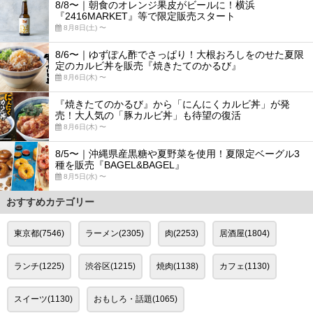
8/8〜｜朝食のオレンジ果皮がビールに！横浜
『2416MARKET』等で限定販売スタート
8月8日(土) 〜
8/6〜｜ゆずぽん酢でさっぱり！大根おろしをのせた夏限
定のカルビ丼を販売『焼きたてのかるび』
8月6日(木) 〜
『焼きたてのかるび』から「にんにくカルビ丼」が発
売！大人気の「豚カルビ丼」も待望の復活
8月6日(木) 〜
8/5〜｜沖縄県産黒糖や夏野菜を使用！夏限定ベーグル3
種を販売『BAGEL&BAGEL』
8月5日(水) 〜
おすすめカテゴリー
東京都(7546)
ラーメン(2305)
肉(2253)
居酒屋(1804)
ランチ(1225)
渋谷区(1215)
焼肉(1138)
カフェ(1130)
スイーツ(1130)
おもしろ・話題(1065)