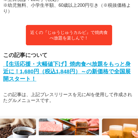
※幼児無料、小学生半額、60歳以上200円引き（※税抜価格よ
り）
近くの『じゅうじゅうカルビ』で焼肉食
べ放題を楽しんで！
この記事について
【生活応援・大幅値下げ】焼肉食べ放題をもっと身
近に！1,680円（税込1,848円）～の新価格で全国展
開スタート！
この記事は、上記プレスリリースを元にAIを使用して作成され
たグルメニュースです。