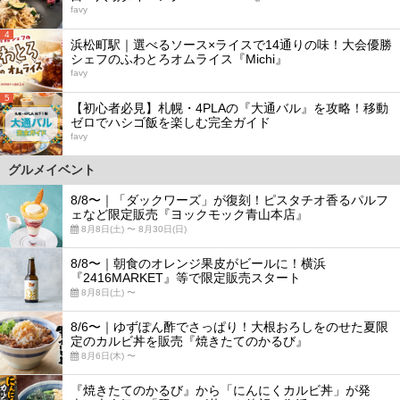
favy
4
浜松町駅｜選べるソース×ライスで14通りの味！大会優勝
シェフのふわとろオムライス『Michi』
favy
5
【初心者必見】札幌・4PLAの『大通バル』を攻略！移動
ゼロでハシゴ飯を楽しむ完全ガイド
favy
グルメイベント
8/8〜｜「ダックワーズ」が復刻！ピスタチオ香るパルフ
ェなど限定販売『ヨックモック青山本店』
8月8日(土) 〜 8月30日(日)
8/8〜｜朝食のオレンジ果皮がビールに！横浜
『2416MARKET』等で限定販売スタート
8月8日(土) 〜
8/6〜｜ゆずぽん酢でさっぱり！大根おろしをのせた夏限
定のカルビ丼を販売『焼きたてのかるび』
8月6日(木) 〜
『焼きたてのかるび』から「にんにくカルビ丼」が発