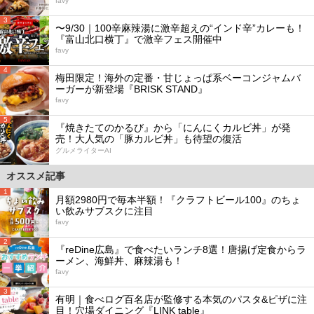
favy
3
〜9/30｜100辛麻辣湯に激辛超えの“インド辛”カレーも！
『富山北口横丁』で激辛フェス開催中
favy
4
梅田限定！海外の定番・甘じょっぱ系ベーコンジャムバ
ーガーが新登場『BRISK STAND』
favy
5
『焼きたてのかるび』から「にんにくカルビ丼」が発
売！大人気の「豚カルビ丼」も待望の復活
グルメライターAI
オススメ記事
1
月額2980円で毎本半額！『クラフトビール100』のちょ
い飲みサブスクに注目
favy
2
『reDine広島』で食べたいランチ8選！唐揚げ定食からラ
ーメン、海鮮丼、麻辣湯も！
favy
3
有明｜食べログ百名店が監修する本気のパスタ&ピザに注
目！穴場ダイニング『LINK table』