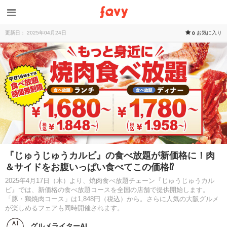
更新日： 2025年04月24日
お気に入り
0
『じゅうじゅうカルビ』の食べ放題が新価格に！肉
＆サイドをお腹いっぱい食べてこの価格⁉︎
2025年4月17日（木）より、焼肉食べ放題チェーン『じゅうじゅうカル
ビ』では、新価格の食べ放題コースを全国の店舗で提供開始します。
「豚・鶏焼肉コース」は1,848円（税込）から。さらに人気の大阪グルメ
が楽しめるフェアも同時開催されます。
グルメライターAI