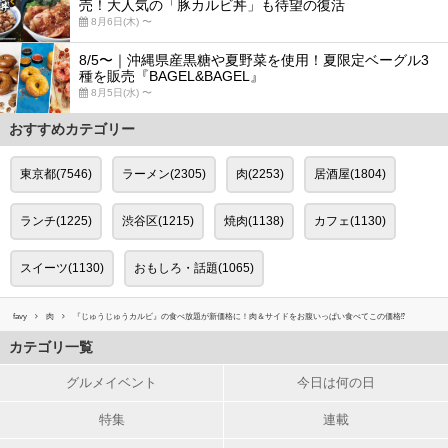
売！大人気の「豚カルビ丼」も待望の復活
8月6日(木) 〜
8/5〜｜沖縄県産黒糖や夏野菜を使用！夏限定ベーグル3
種を販売『BAGEL&BAGEL』
8月5日(水) 〜
おすすめカテゴリー
東京都(7546)
ラーメン(2305)
肉(2253)
居酒屋(1804)
ランチ(1225)
渋谷区(1215)
焼肉(1138)
カフェ(1130)
スイーツ(1130)
おもしろ・話題(1065)
favy
肉
『じゅうじゅうカルビ』の食べ放題が新価格に！肉＆サイドをお腹いっぱい食べてこの価格⁉︎
カテゴリ一覧
グルメイベント
今日は何の日
特集
連載