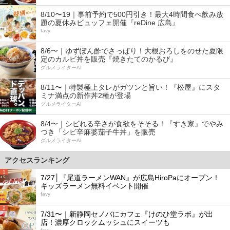
8/10〜19｜事前予約で500円引き！最大4時間食べ飲み放
題の夏休みビュッフェ開催『reDine 広島』
favy
8/6〜｜ゆずぽん酢でさっぱり！大根おろしをのせた夏限
定のカルビ丼を販売『焼きたてのかるび』
グルメライターAI
8/11〜｜特製極上タレがガツンと旨い！『松屋』にスタ
ミナ満点の新作丼2種が登場
グルメライターAI
8/4〜｜シビれる辛さが食欲をそそる！『すき家』でやみ
つき「シビ辛麻婆茄子牛丼」を販売
グルメライターAI
アクセスランキング
1
7/27│『尾道ラーメンWAN』が広島HiroPaにオープン！
キッズラーメン無料イベント開催
favy
2
7/31〜｜新静岡セノバにカフェ『けのひ堂ラボ』が出
店！濃厚クロックムッシュにスイーツも