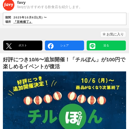
favy
favyがおすすめする飲食店を紹介します。
期間
2025年10月6日(月) 〜
場所
『宮崎横丁』
お気に入り
ポスト
シェア
送る
好評につき10/6〜追加開催！「チルぽん」が100円で
楽しめるイベントが復活