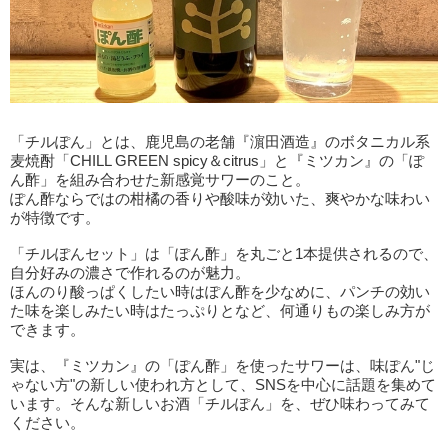
「チルぽん」とは、鹿児島の老舗『濵田酒造』のボタニカル系
麦焼酎「CHILL GREEN spicy＆citrus」と『ミツカン』の「ぽ
ん酢」を組み合わせた新感覚サワーのこと。
ぽん酢ならではの柑橘の香りや酸味が効いた、爽やかな味わい
が特徴です。
「チルぽんセット」は「ぽん酢」を丸ごと1本提供されるので、
自分好みの濃さで作れるのが魅力。
ほんのり酸っぱくしたい時はぽん酢を少なめに、パンチの効い
た味を楽しみたい時はたっぷりとなど、何通りもの楽しみ方が
できます。
実は、『ミツカン』の「ぽん酢」を使ったサワーは、味ぽん"じ
ゃない方"の新しい使われ方として、SNSを中心に話題を集めて
います。そんな新しいお酒「チルぽん」を、ぜひ味わってみて
ください。