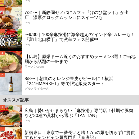
favy
2
7/31〜｜新静岡セノバにカフェ『けのひ堂ラボ』が出
店！濃厚クロックムッシュにスイーツも
favy
3
〜9/30｜100辛麻辣湯に激辛超えの“インド辛”カレーも！
『富山北口横丁』で激辛フェス開催中
favy
4
【広島】原爆ドーム近くのおすすめラーメン8選！ご当地
麺から話題の一杯まで
ラーメン.com
5
8/8〜｜朝食のオレンジ果皮がビールに！横浜
『2416MARKET』等で限定販売スタート
グルメライターAI
オススメ記事
1
広島｜勢いが止まらない「麻辣湯」専門店！牡蠣や豚肉
など30種の具材から選ぶ『TAN TAN』
favy
2
新宿東口｜東京で一番長いと噂！7mの麺を切らずに提供
するビャンビャン麺専門店『秦唐記』