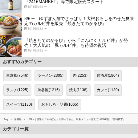
『2416MARKET』等で限定販売スタート
8月8日(土) 〜
8/6〜｜ゆずぽん酢でさっぱり！大根おろしをのせた夏限
定のカルビ丼を販売『焼きたてのかるび』
8月6日(木) 〜
『焼きたてのかるび』から「にんにくカルビ丼」が発
売！大人気の「豚カルビ丼」も待望の復活
8月6日(木) 〜
おすすめカテゴリー
東京都(7546)
ラーメン(2305)
肉(2253)
居酒屋(1804)
ランチ(1225)
渋谷区(1215)
焼肉(1138)
カフェ(1130)
スイーツ(1130)
おもしろ・話題(1065)
favy
居酒屋
10/6〜｜話題の「チルぽん」が帰ってきた。対象メニュー注文で1杯100円に『宮崎横丁』
カテゴリ一覧