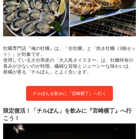
牡蠣専門店『俺の牡蠣』は、「生牡蠣」と「焼き牡蠣（3個セッ
ト）」が対象です。
使用している大分県産の「大入島オイスター」は、牡蠣特有の
臭みが少ないのが特徴。繊細な旨味とジューシーな味わいは、
柑橘が香る「チルぽん」とよく合います。
チルぽんを飲みに『宮崎横丁』へ行く
限定復活！「チルぽん」を飲みに『宮崎横丁』へ行
こう！