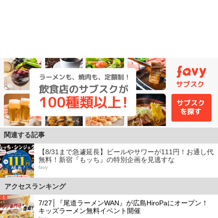
関連する記事
【8/31まで急遽延長】ビールやサワーが111円！お通し代
無料！新宿『もッち』の特別企画を見逃すな
favy
アクセスランキング
1
7/27│『尾道ラーメンWAN』が広島HiroPaにオープン！
キッズラーメン無料イベント開催