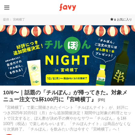
提供： 宮崎横丁
お気に入り
0
10/6〜｜話題の「チルぽん」が帰ってきた。対象メ
ニュー注文で1杯100円に『宮崎横丁』
[PR]
『宮崎横丁』で夏に開催されたイベント「チルぽんナイト」が、好評に
つき2025年10月6日（月）から追加開催決定！期間中は対象の料理とセッ
トで注文すると、ぽん酢が決め手の爽やかなサワー「チルぽん」を1杯
100円（税込）で楽しめちゃいます。「チルぽんナイト」は商品がなくな
り次第終了。「チルぽん」を飲みたい方は今すぐ『宮崎横丁』へ！