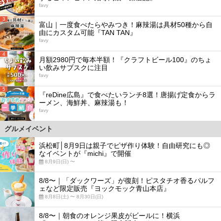
favy
3
富山｜一度食べたらやみつき！麻辣湯は具材50種から自
由にカスタム可能『TAN TAN』
favy
4
月額2980円で毎本半額！『クラフトビール100』のちょ
い飲みサブスクに注目
favy
5
『reDine広島』で食べたいランチ8選！唐揚げ定食からラ
ーメン、海鮮丼、麻辣湯も！
favy
グルメイベント
浜松町│8月9日は親子でピザ作り体験！自由研究にも◎
なイベントが『michi』で開催
8月9日(日) 〜
8/8〜｜「ダックワーズ」が復刻！ピスタチオ香るパルフ
ェなど限定販売『ヨックモック青山本店』
8月8日(土) 〜 8月30日(日)
8/8〜｜朝食のオレンジ果皮がビールに！横浜