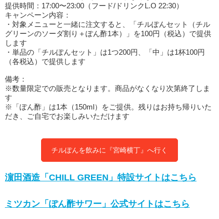
提供時間：17:00〜23:00（フード/ドリンクL.O 22:30）
キャンペーン内容：
・対象メニューと一緒に注文すると、「チルぽんセット（チル
グリーンのソーダ割り＋ぽん酢1本）」を100円（税込）で提供
します
・単品の「チルぽんセット」は1つ200円、「中」は1杯100円
（各税込）で提供します
備考：
※数量限定での販売となります。商品がなくなり次第終了しま
す
※「ぽん酢」は1本（150ml）をご提供。残りはお持ち帰りいた
だき、ご自宅でお楽しみいただけます
チルぽんを飲みに『宮崎横丁』へ行く
濵田酒造「CHILL GREEN」特設サイトはこちら
ミツカン「ぽん酢サワー」公式サイトはこちら