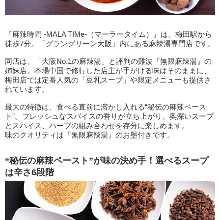
『麻辣時間 -MALA TIMe-（マーラータイム）』は、梅田駅から
徒歩7分。「グラングリーン大阪」内にある麻辣湯専門店です。
同店は、「大阪No.1の麻辣湯」と評判の難波『無限麻辣湯』の
姉妹店。本場中国で修行した店主が手がける味はそのままに、
梅田店では定番人気の「豆乳スープ」や限定メニューも提供さ
れています。
最大の特徴は、食べる直前に溶かし入れる“秘伝の麻辣ペース
ト”。フレッシュなスパイスの香りが立ち上がり、奥深いスープ
とスパイス、ハーブの組み合わせを存分に楽しめます。
味のクオリティは『無限麻辣湯』のお墨付きです。
“秘伝の麻辣ペースト”が味の決め手！選べるスープ
は辛さ6段階