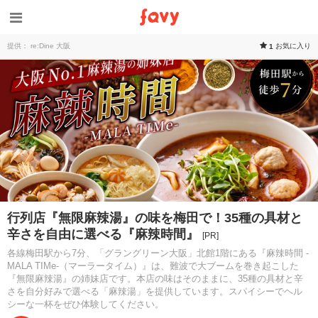
提供： re:Dine 大阪
お気に入り
1
行列店『無限麻辣湯』の味を梅田で！35種の具材と
辛さを自由に選べる『麻辣時間』
[PR]
各線梅田駅から7分、「グラングリーン大阪」北館1階にある『麻辣時間 -
MALA TIMe-（マーラータイム）』は、難波で大ブームを巻き起こした
『無限麻辣湯』の姉妹店です。本店の味はそのままに、35種の具材と辛
さを自分好みで選べる「麻辣湯」を提供しています。スパイシーでヘル
シーな一杯をぜひ体験してください。