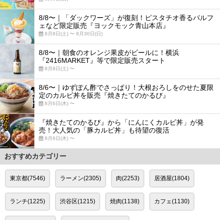
8/8〜｜「ダックワーズ」が復刻！ピスタチオ香るパルフ
ェなど限定販売『ヨックモック青山本店』
8月8日(土) 〜 8月30日(日)
8/8〜｜朝食のオレンジ果皮がビールに！横浜
『2416MARKET』等で限定販売スタート
8月8日(土) 〜
8/6〜｜ゆずぽん酢でさっぱり！大根おろしをのせた夏限
定のカルビ丼を販売『焼きたてのかるび』
8月6日(木) 〜
『焼きたてのかるび』から「にんにくカルビ丼」が発
売！大人気の「豚カルビ丼」も待望の復活
8月6日(木) 〜
おすすめカテゴリー
東京都(7546)
ラーメン(2305)
肉(2253)
居酒屋(1804)
ランチ(1225)
渋谷区(1215)
焼肉(1138)
カフェ(1130)