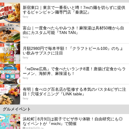
1
新宿東口｜東京で一番長いと噂！7mの麺を切らずに提供
するビャンビャン麺専門店『秦唐記』
favy
2
富山｜一度食べたらやみつき！麻辣湯は具材50種から自
由にカスタム可能『TAN TAN』
favy
3
月額2980円で毎本半額！『クラフトビール100』のちょ
い飲みサブスクに注目
favy
4
『reDine広島』で食べたいランチ8選！唐揚げ定食からラ
ーメン、海鮮丼、麻辣湯も！
favy
5
有明｜食べログ百名店が監修する本気のパスタ&ピザに注
目！穴場ダイニング『LINK table』
favy
グルメイベント
浜松町│8月9日は親子でピザ作り体験！自由研究にも◎
なイベントが『michi』で開催
8月9日(日) 〜