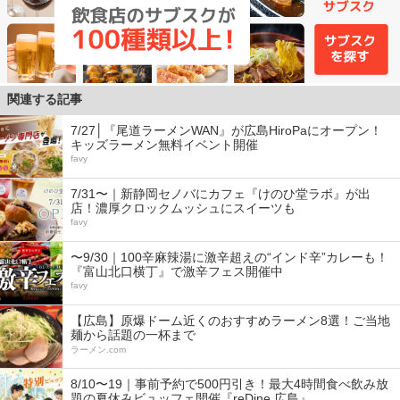
関連する記事
7/27│『尾道ラーメンWAN』が広島HiroPaにオープン！
キッズラーメン無料イベント開催
favy
7/31〜｜新静岡セノバにカフェ『けのひ堂ラボ』が出
店！濃厚クロックムッシュにスイーツも
favy
〜9/30｜100辛麻辣湯に激辛超えの“インド辛”カレーも！
『富山北口横丁』で激辛フェス開催中
favy
【広島】原爆ドーム近くのおすすめラーメン8選！ご当地
麺から話題の一杯まで
ラーメン.com
8/10〜19｜事前予約で500円引き！最大4時間食べ飲み放
題の夏休みビュッフェ開催『reDine 広島』