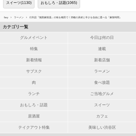
スイーツ(1130)
おもしろ・話題(1065)
favy
ラーメン
行列店『無限麻辣湯』の味を梅田で！35種の具材と辛さを自由に選べる『麻辣時間』
カテゴリ一覧
グルメイベント
今日は何の日
特集
連載
新着情報
新着店舗
サブスク
ラーメン
肉
食べ放題
ランチ
ご当地グルメ
おもしろ・話題
スイーツ
居酒屋
カフェ
テイクアウト特集
美味しい渋谷区