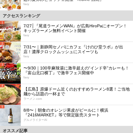
favy
アクセスランキング
1
7/27│『尾道ラーメンWAN』が広島HiroPaにオープン！
キッズラーメン無料イベント開催
favy
2
7/31〜｜新静岡セノバにカフェ『けのひ堂ラボ』が出
店！濃厚クロックムッシュにスイーツも
favy
3
〜9/30｜100辛麻辣湯に激辛超えの“インド辛”カレーも！
『富山北口横丁』で激辛フェス開催中
favy
4
【広島】原爆ドーム近くのおすすめラーメン8選！ご当地
麺から話題の一杯まで
ラーメン.com
5
8/8〜｜朝食のオレンジ果皮がビールに！横浜
『2416MARKET』等で限定販売スタート
グルメライターAI
オススメ記事