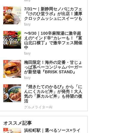
2
7/31〜｜新静岡セノバにカフェ
『けのひ堂ラボ』が出店！濃厚
クロックムッシュにスイーツも
favy
3
〜9/30｜100辛麻辣湯に激辛超
えの“インド辛”カレーも！『富
山北口横丁』で激辛フェス開催
中
favy
4
梅田限定！海外の定番・甘じょ
っぱ系ベーコンジャムバーガー
が新登場『BRISK STAND』
favy
5
『焼きたてのかるび』から「に
んにくカルビ丼」が発売！大人
気の「豚カルビ丼」も待望の復
活
グルメライターAI
オススメ記事
1
浜松町駅｜選べるソース×ライ