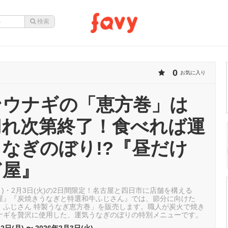
0
お気に入り
ンウナギの「恵方巻」は
切れ次第終了！食べれば運
なぎのぼり!?『昼だけ
ぎ屋』
日(月)・2月3日(火)の2日間限定！名古屋と四日市に店舗を構える
屋』『炭焼きうなぎと特選和牛ふじさん』では、節分に向けた
、ふじさん 特製うなぎ恵方巻」を販売します。職人が炭火で焼き
ナギを贅沢に使用した、運気うなぎのぼりの特別メニューです。
2日(月) 〜 2026年2月3日(火)