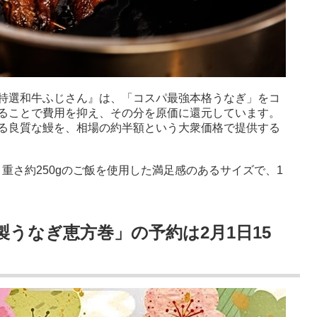
特選和牛ふじさん』は、「コスパ最強本格うなぎ」をコ
ることで費用を抑え、その分を原価に還元しています。
る良質な鰻を、相場の約半額という大衆価格で提供する
、重さ約250gのご飯を使用した満足感のあるサイズで、1
うなぎ恵方巻」の予約は2月1日15