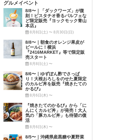
グルメイベント
8/8〜｜「ダックワーズ」が復
刻！ピスタチオ香るパルフェな
ど限定販売『ヨックモック青山
本店』
8月8日(土) 〜 8月30日(日)
8/8〜｜朝食のオレンジ果皮が
ビールに！横浜
『2416MARKET』等で限定販
売スタート
8月8日(土) 〜
8/6〜｜ゆずぽん酢でさっぱ
り！大根おろしをのせた夏限定
のカルビ丼を販売『焼きたての
かるび』
8月6日(木) 〜
『焼きたてのかるび』から「に
んにくカルビ丼」が発売！大人
気の「豚カルビ丼」も待望の復
活
8月6日(木) 〜
8/5〜｜沖縄県産黒糖や夏野菜