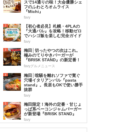
スで14通りの味！大会優勝シェ
フのふわとろオムライス
『Michi』
favy
2
【初心者必見】札幌・4PLAの
『大通バル』を攻略！移動ゼロ
でハシゴ飯を楽しむ完全ガイド
favy
3
梅田│切ったやつの次はこれ。
極みのてりやきバーガーが
『BRISK STAND』の新定番！
favyグルメニュース
4
梅田│喧騒を離れソファで寛ぐ
穴場イタリアンバル『pasta
stand』。長居もOKで使い勝手
抜群
favy
5
梅田限定！海外の定番・甘じょ
っぱ系ベーコンジャムバーガー
が新登場『BRISK STAND』
favy