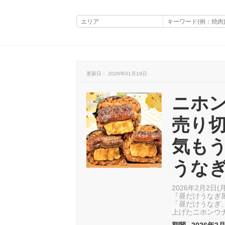
更新日： 2026年01月19日
ニホ
売り
気もう
うな
2026年2月2
『昼だけうなぎ
「昼だけうなぎ
上げたニホンウ
期間
2026年2月