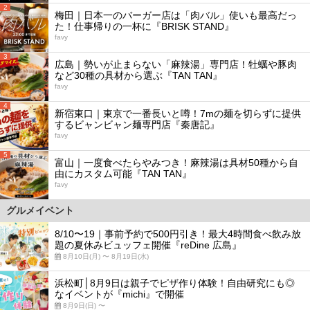
2
梅田｜日本一のバーガー店は「肉バル」使いも最高だっ
た！仕事帰りの一杯に『BRISK STAND』
favy
3
広島｜勢いが止まらない「麻辣湯」専門店！牡蠣や豚肉
など30種の具材から選ぶ『TAN TAN』
favy
4
新宿東口｜東京で一番長いと噂！7mの麺を切らずに提供
するビャンビャン麺専門店『秦唐記』
favy
5
富山｜一度食べたらやみつき！麻辣湯は具材50種から自
由にカスタム可能『TAN TAN』
favy
グルメイベント
8/10〜19｜事前予約で500円引き！最大4時間食べ飲み放
題の夏休みビュッフェ開催『reDine 広島』
8月10日(月) 〜 8月19日(水)
浜松町│8月9日は親子でピザ作り体験！自由研究にも◎
なイベントが『michi』で開催
8月9日(日) 〜