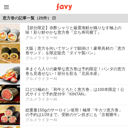
恵方巻の記事一覧（25件）
【節分限定】赤酢シャリと厳選海鮮が織りなす極上の
味！彩り鮮やかな恵方巻『立ち寿司横丁』
グルメライターAI
大阪｜恵方を向いてサンドで願掛け！豪華具材の「恵方
巻サンド」を限定販売『ダイヤ製パン』
グルメライターAI
本まぐろ入りの豪華な恵方巻は予約限定！パンダの恵方
巻も見逃せない！節分を彩る『北辰水産』
グルメライターAI
口どけ極めた「和牛とろたく恵方巻」は100本限定！公
式サイトで予約受付中『KINTAN』
グルメライターAI
総重量150gのサーロイン使用！極厚「牛カツ恵方巻」
の予約は1/28まで。受験のゲン担ぎにも『京都勝牛』
グルメライターAI