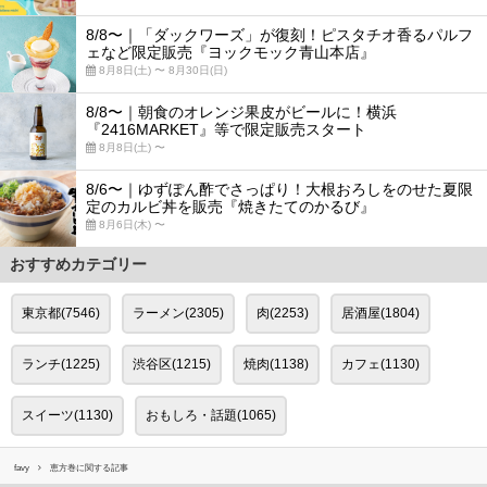
8/8〜｜「ダックワーズ」が復刻！ピスタチオ香るパルフ
ェなど限定販売『ヨックモック青山本店』
8月8日(土) 〜 8月30日(日)
8/8〜｜朝食のオレンジ果皮がビールに！横浜
『2416MARKET』等で限定販売スタート
8月8日(土) 〜
8/6〜｜ゆずぽん酢でさっぱり！大根おろしをのせた夏限
定のカルビ丼を販売『焼きたてのかるび』
8月6日(木) 〜
おすすめカテゴリー
東京都(7546)
ラーメン(2305)
肉(2253)
居酒屋(1804)
ランチ(1225)
渋谷区(1215)
焼肉(1138)
カフェ(1130)
スイーツ(1130)
おもしろ・話題(1065)
favy
恵方巻に関する記事