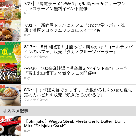
1
7/27│『尾道ラーメンWAN』が広島HiroPaにオープン！
キッズラーメン無料イベント開催
favy
2
7/31〜｜新静岡セノバにカフェ『けのひ堂ラボ』が出
店！濃厚クロックムッシュにスイーツも
favy
3
8/17〜｜5日間限定！甘酸っぱく爽やかな「ゴールデンパ
インのパフェ」販売『タカノフルーツパーラー』
グルメライターAI
4
〜9/30｜100辛麻辣湯に激辛超えの“インド辛”カレーも！
『富山北口横丁』で激辛フェス開催中
favy
5
8/6〜｜ゆずぽん酢でさっぱり！大根おろしをのせた夏限
定のカルビ丼を販売『焼きたてのかるび』
グルメライターAI
オススメ記事
1
【Shinjuku】Wagyu Steak Meets Garlic Butter! Don't
Miss "Shinjuku Steak"
favy