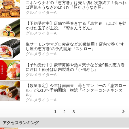
ニホンウナギの「恵方巻」は売り切れ次第終了！食べれ
ば運気もうなぎのぼり!?『昼だけうなぎ屋』
グルメライターAI
【予約受付中】店舗で手巻きする「恵方巻」は出汁を効
かせた玉子が主役。『資さんうどん』
グルメライターAI
生サーモンやマグロ赤身など10種使用！店内で巻く“す
し屋の恵方巻”の予約開始『スシロー』
グルメライターAI
【予約受付中】豪華海鮮や活〆穴子など全9種の恵方巻
に注目！節分は店内製造の『小僧寿し』
グルメライターAI
【数量限定】今年は南南東！苺とマンゴーの「恵方ロー
ル」が1/13〜予約開始！横浜『インターコンチネンタ
ル』
グルメライターAI
1
2
3
アクセスランキング