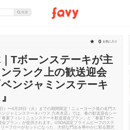
0
お気に入り
木｜Tボーンステーキが主
ワンランク上の歓送迎会
『ベンジャミンステーキ
ス』
日（日）〜4月28日（火）までの期間限定！ニューヨーク発の名門ス
ベンジャミンステーキハウス 六本木店』では、春の歓送迎会シー
「春宴フィレミニョンステーキ歓送迎会プラン」と「春宴Tボー
迎会プラン」が提供されます。USDA認定プライムビーフのステ
のフリーフローがセットになった、大切な門出を華やかに彩る贅沢