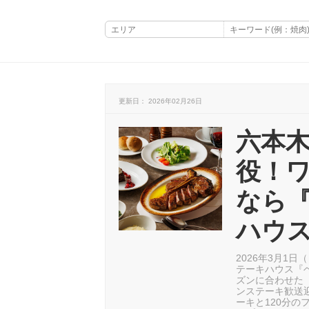
更新日： 2026年02月26日
六本
役！
なら
ハウ
2026年3月1
テーキハウス『
ズンに合わせた
ンステーキ歓送
ーキと120分