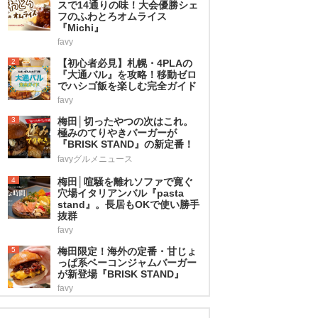
スで14通りの味！大会優勝シェ
フのふわとろオムライス
『Michi』
favy
2
【初心者必見】札幌・4PLAの
『大通バル』を攻略！移動ゼロ
でハシゴ飯を楽しむ完全ガイド
favy
3
梅田│切ったやつの次はこれ。
極みのてりやきバーガーが
『BRISK STAND』の新定番！
favyグルメニュース
4
梅田│喧騒を離れソファで寛ぐ
穴場イタリアンバル『pasta
stand』。長居もOKで使い勝手
抜群
favy
5
梅田限定！海外の定番・甘じょ
っぱ系ベーコンジャムバーガー
が新登場『BRISK STAND』
favy