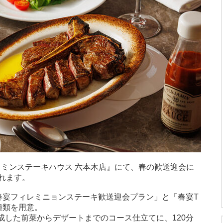
ジャミンステーキハウス 六本木店』にて、春の歓送迎会に
れます。
春宴フィレミニョンステーキ歓送迎会プラン」と「春宴T
種類を用意。
成した前菜からデザートまでのコース仕立てに、120分