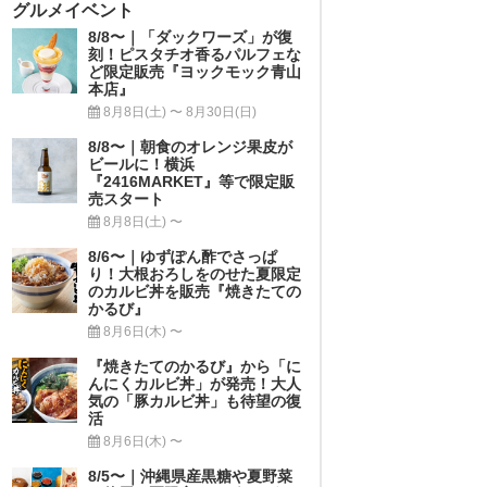
グルメイベント
8/8〜｜「ダックワーズ」が復
刻！ピスタチオ香るパルフェな
ど限定販売『ヨックモック青山
本店』
8月8日(土) 〜 8月30日(日)
8/8〜｜朝食のオレンジ果皮が
ビールに！横浜
『2416MARKET』等で限定販
売スタート
8月8日(土) 〜
8/6〜｜ゆずぽん酢でさっぱ
り！大根おろしをのせた夏限定
のカルビ丼を販売『焼きたての
かるび』
8月6日(木) 〜
『焼きたてのかるび』から「に
んにくカルビ丼」が発売！大人
気の「豚カルビ丼」も待望の復
活
8月6日(木) 〜
8/5〜｜沖縄県産黒糖や夏野菜