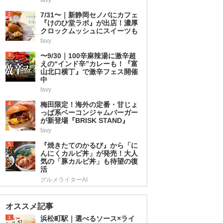
2
7/31〜｜新静岡セノバにカフェ
『けのひ堂ラボ』が出店！濃厚
クロックムッシュにスイーツも
favy
3
〜9/30｜100辛麻辣湯に激辛超
えの“インド辛”カレーも！『富
山北口横丁』で激辛フェス開催
中
favy
4
梅田限定！海外の定番・甘じょ
っぱ系ベーコンジャムバーガー
が新登場『BRISK STAND』
favy
5
『焼きたてのかるび』から「に
んにくカルビ丼」が発売！大人
気の「豚カルビ丼」も待望の復
活
グルメライターAI
オススメ記事
1
浜松町駅｜選べるソース×ライ