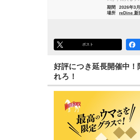
期間
2026年3月
場所
reDin
ポスト
好評につき延長開催中！
れろ！