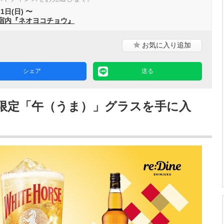
1日(日) 〜
e 新宿内『ネオヨコチョウ』
お気に入り
追加
シェア
送る
限定「午（うま）」グラスを手に入