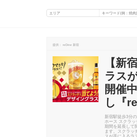
提供： reDine 新宿
【新
ラス
開催中
し『re
新宿駅徒歩3分の
ホース スクラ
期間を延長して
ます。スクラッ
スが手に入るラ