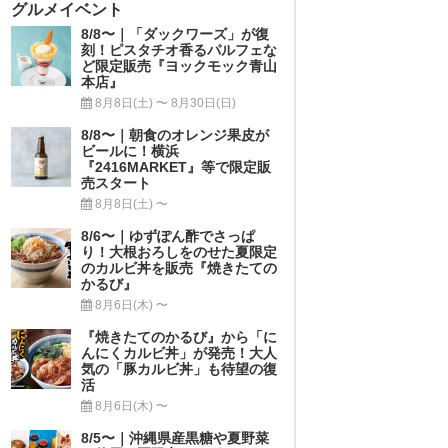
グルメイベント
8/8〜｜「ダックワーズ」が復
刻！ピスタチオ香るパルフェな
ど限定販売『ヨックモック青山
本店』
8月8日(土) 〜 8月30日(日)
8/8〜｜朝食のオレンジ果皮が
ビールに！横浜
『2416MARKET』等で限定販
売スタート
8月8日(土) 〜
8/6〜｜ゆずぽん酢でさっぱ
り！大根おろしをのせた夏限定
のカルビ丼を販売『焼きたての
かるび』
8月6日(木) 〜
『焼きたてのかるび』から「に
んにくカルビ丼」が発売！大人
気の「豚カルビ丼」も待望の復
活
8月6日(木) 〜
8/5〜｜沖縄県産黒糖や夏野菜