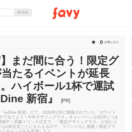
0
お気に入り
宿】まだ間に合う！限定グ
が当たるイベントが延長
。ハイボール1杯で運試
Dine 新宿』
[PR]
『reDine 新宿』にて、2026年2月に開催されていた「ホワイト
ッチで当てよう！午年デザイングラス」キャンペーンが好評につき
開催中！対象ドリンク注文で、「限定デザイングラス」が当たり
チは1杯注文ごとにもらえるので、リベンジもし放題！限定グラ
ストチャンスをお見逃しなく。