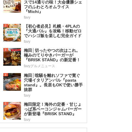
スで14通りの味！大会優勝シェ
フのふわとろオムライス
『Michi』
favy
2
【初心者必見】札幌・4PLAの
『大通バル』を攻略！移動ゼロ
でハシゴ飯を楽しむ完全ガイド
favy
3
梅田│切ったやつの次はこれ。
極みのてりやきバーガーが
『BRISK STAND』の新定番！
favyグルメニュース
4
梅田│喧騒を離れソファで寛ぐ
穴場イタリアンバル『pasta
stand』。長居もOKで使い勝手
抜群
favy
5
梅田限定！海外の定番・甘じょ
っぱ系ベーコンジャムバーガー
が新登場『BRISK STAND』
favy