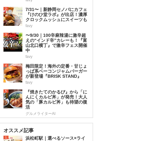
2
7/31〜｜新静岡セノバにカフェ
『けのひ堂ラボ』が出店！濃厚
クロックムッシュにスイーツも
favy
3
〜9/30｜100辛麻辣湯に激辛超
えの“インド辛”カレーも！『富
山北口横丁』で激辛フェス開催
中
favy
4
梅田限定！海外の定番・甘じょ
っぱ系ベーコンジャムバーガー
が新登場『BRISK STAND』
favy
5
『焼きたてのかるび』から「に
んにくカルビ丼」が発売！大人
気の「豚カルビ丼」も待望の復
活
グルメライターAI
オススメ記事
1
浜松町駅｜選べるソース×ライ