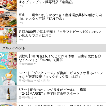
するビャンビャン麺専門店『秦唐記』
favy
4
富山｜一度食べたらやみつき！麻辣湯は具材50種から自
由にカスタム可能『TAN TAN』
favy
5
月額2980円で毎本半額！『クラフトビール100』のちょ
い飲みサブスクに注目
favy
グルメイベント
浜松町│8月9日は親子でピザ作り体験！自由研究にも◎
なイベントが『michi』で開催
8月9日(日) 〜
8/8〜｜「ダックワーズ」が復刻！ピスタチオ香るパルフ
ェなど限定販売『ヨックモック青山本店』
8月8日(土) 〜 8月30日(日)
8/8〜｜朝食のオレンジ果皮がビールに！横浜
『2416MARKET』等で限定販売スタート
8月8日(土) 〜