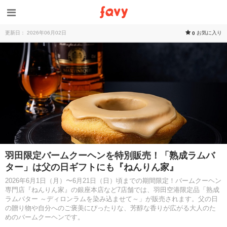
更新日： 2026年06月02日
お気に入り
0
羽田限定バームクーヘンを特別販売！「熟成ラムバ
ター」は父の日ギフトにも『ねんりん家』
2026年6月1日（月）〜6月21日（日）頃までの期間限定！バームクーヘン
専門店『ねんりん家』の銀座本店など7店舗では、羽田空港限定品「熟成
ラムバター ～ディロンラムを染み込ませて～」が販売されます。父の日
の贈り物や自分へのご褒美にぴったりな、芳醇な香りが広がる大人のた
めのバームクーヘンです。