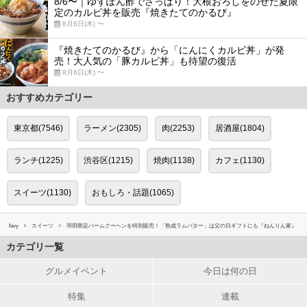
8/6〜｜ゆずぽん酢でさっぱり！大根おろしをのせた夏限
定のカルビ丼を販売『焼きたてのかるび』
8月6日(木) 〜
『焼きたてのかるび』から「にんにくカルビ丼」が発
売！大人気の「豚カルビ丼」も待望の復活
8月6日(木) 〜
おすすめカテゴリー
東京都(7546)
ラーメン(2305)
肉(2253)
居酒屋(1804)
ランチ(1225)
渋谷区(1215)
焼肉(1138)
カフェ(1130)
スイーツ(1130)
おもしろ・話題(1065)
favy
スイーツ
羽田限定バームクーヘンを特別販売！「熟成ラムバター」は父の日ギフトにも『ねんりん家』
カテゴリ一覧
グルメイベント
今日は何の日
特集
連載