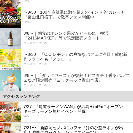
favy
〜9/30｜100辛麻辣湯に激辛超えの“インド辛”カレーも！
『富山北口横丁』で激辛フェス開催中
favy
8/8〜｜朝食のオレンジ果皮がビールに！横浜
『2416MARKET』等で限定販売スタート
グルメライターAI
〜8/30｜「C.C.レモン」の爽快なパフェに注目！飲む新
作フラッペも『スシロー』
グルメライターAI
8/8〜｜「ダックワーズ」が復刻！ピスタチオ香るパルフ
ェなど限定販売『ヨックモック青山本店』
グルメライターAI
アクセスランキング
1
7/27│『尾道ラーメンWAN』が広島HiroPaにオープン！
キッズラーメン無料イベント開催
favy
2
7/31〜｜新静岡セノバにカフェ『けのひ堂ラボ』が出
店！濃厚クロックムッシュにスイーツも