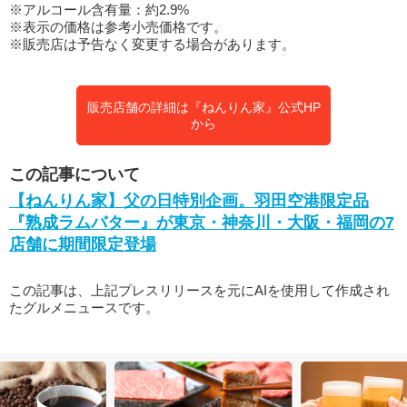
※アルコール含有量：約2.9%
※表示の価格は参考小売価格です。
※販売店は予告なく変更する場合があります。
販売店舗の詳細は『ねんりん家』公式HP
から
この記事について
【ねんりん家】父の日特別企画。羽田空港限定品
『熟成ラムバター』が東京・神奈川・大阪・福岡の7
店舗に期間限定登場
この記事は、上記プレスリリースを元にAIを使用して作成され
たグルメニュースです。