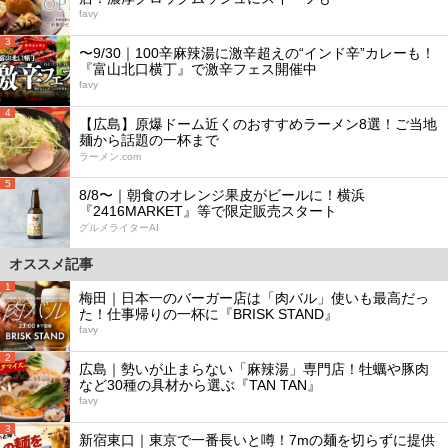
favy
3
〜9/30｜100辛麻辣湯に激辛超えの“インド辛”カレーも！
『富山北口横丁』で激辛フェス開催中
favy
4
【広島】原爆ドーム近くのおすすめラーメン8選！ご当地
麺から話題の一杯まで
ラーメン.com
5
8/8〜｜朝食のオレンジ果皮がビールに！横浜
『2416MARKET』等で限定販売スタート
グルメライターAI
オススメ記事
1
梅田｜日本一のバーガー店は「肉バル」使いも最高だっ
た！仕事帰りの一杯に『BRISK STAND』
favy
2
広島｜勢いが止まらない「麻辣湯」専門店！牡蠣や豚肉
など30種の具材から選ぶ『TAN TAN』
favy
3
新宿東口｜東京で一番長いと噂！7mの麺を切らずに提供