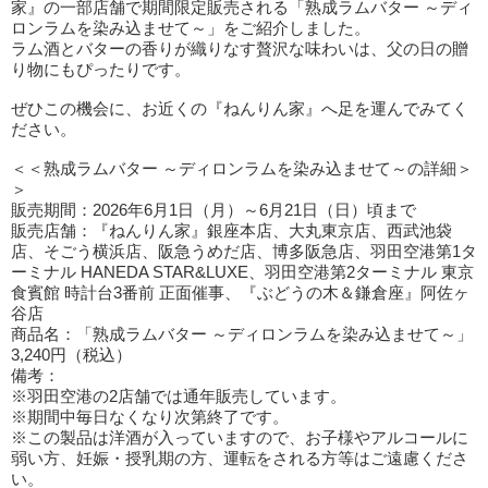
家』の一部店舗で期間限定販売される「熟成ラムバター ～ディ
ロンラムを染み込ませて～」をご紹介しました。
ラム酒とバターの香りが織りなす贅沢な味わいは、父の日の贈
り物にもぴったりです。
ぜひこの機会に、お近くの『ねんりん家』へ足を運んでみてく
ださい。
＜＜熟成ラムバター ～ディロンラムを染み込ませて～の詳細＞
＞
販売期間：2026年6月1日（月）～6月21日（日）頃まで
販売店舗：『ねんりん家』銀座本店、大丸東京店、西武池袋
店、そごう横浜店、阪急うめだ店、博多阪急店、羽田空港第1タ
ーミナル HANEDA STAR&LUXE、羽田空港第2ターミナル 東京
食賓館 時計台3番前 正面催事、『ぶどうの木＆鎌倉座』阿佐ヶ
谷店
商品名：「熟成ラムバター ～ディロンラムを染み込ませて～」
3,240円（税込）
備考：
※羽田空港の2店舗では通年販売しています。
※期間中毎日なくなり次第終了です。
※この製品は洋酒が入っていますので、お子様やアルコールに
弱い方、妊娠・授乳期の方、運転をされる方等はご遠慮くださ
い。