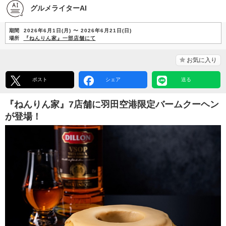
グルメライターAI
期間
2026年6月1日(月) 〜 2026年6月21日(日)
場所
『ねんりん家』一部店舗にて
お気に入り
ポスト
シェア
送る
『ねんりん家』7店舗に羽田空港限定バームクーヘン
が登場！