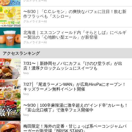
グルメライターAI
〜8/30｜「C.C.レモン」の爽快なパフェに注目！飲む新
作フラッペも『スシロー』
グルメライターAI
北海道｜エスコンフィールド内『そらとしば』にベルギ
ー製法の「心地酔い梨エール」が新登場
グルメライターAI
アクセスランキング
1
7/31〜｜新静岡セノバにカフェ『けのひ堂ラボ』が出
店！濃厚クロックムッシュにスイーツも
favy
2
7/27│『尾道ラーメンWAN』が広島HiroPaにオープン！
キッズラーメン無料イベント開催
favy
3
〜9/30｜100辛麻辣湯に激辛超えの“インド辛”カレーも！
『富山北口横丁』で激辛フェス開催中
favy
4
梅田限定！海外の定番・甘じょっぱ系ベーコンジャムバ
ーガーが新登場『BRISK STAND』