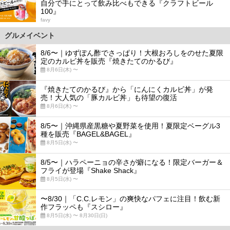
自分で手にとって飲み比べもできる『クラフトビール
100』
favy
グルメイベント
8/6〜｜ゆずぽん酢でさっぱり！大根おろしをのせた夏限
定のカルビ丼を販売『焼きたてのかるび』
8月6日(木) 〜
『焼きたてのかるび』から「にんにくカルビ丼」が発
売！大人気の「豚カルビ丼」も待望の復活
8月6日(木) 〜
8/5〜｜沖縄県産黒糖や夏野菜を使用！夏限定ベーグル3
種を販売『BAGEL&BAGEL』
8月5日(水) 〜
8/5〜｜ハラペーニョの辛さが癖になる！限定バーガー＆
フライが登場『Shake Shack』
8月5日(水) 〜
〜8/30｜「C.C.レモン」の爽快なパフェに注目！飲む新
作フラッペも『スシロー』
8月5日(水) 〜 8月30日(日)