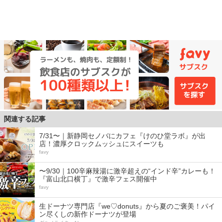
関連する記事
7/31〜｜新静岡セノバにカフェ『けのひ堂ラボ』が出
店！濃厚クロックムッシュにスイーツも
favy
〜9/30｜100辛麻辣湯に激辛超えの“インド辛”カレーも！
『富山北口横丁』で激辛フェス開催中
favy
生ドーナツ専門店『we♡donuts』から夏のご褒美！パイ
ン尽くしの新作ドーナツが登場