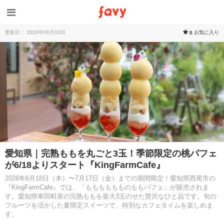
更新日： 2026年06月16日
お気に入り
0
愛知県｜完熟ももを丸ごと3玉！季節限定の桃パフェ
が6/18よりスタート『KingFarmCafe』
2026年6月18日（木）〜7月17日（金）までの期間限定！愛知県西尾市の
『KingFarmCafe』では、「もももももものももパフェ」が販売されま
す。愛知県幸田町産の完熟ももを最大3玉のせた贅沢なひと品です。旬の
フルーツを活かした夏限定スイーツで、特別なカフェタイムを楽しめま
す。