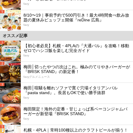
favy
5
8/10〜19｜事前予約で500円引き！最大4時間食べ飲み放
題の夏休みビュッフェ開催『reDine 広島』
favy
オススメ記事
1
【初心者必見】札幌・4PLAの『大通バル』を攻略！移動
ゼロでハシゴ飯を楽しむ完全ガイド
favy
2
梅田│切ったやつの次はこれ。極みのてりやきバーガーが
『BRISK STAND』の新定番！
favyグルメニュース
3
梅田│喧騒を離れソファで寛ぐ穴場イタリアンバル
『pasta stand』。長居もOKで使い勝手抜群
favy
4
梅田限定！海外の定番・甘じょっぱ系ベーコンジャムバ
ーガーが新登場『BRISK STAND』
favy
5
札幌・4PLA｜常時100種以上のクラフトビールが揃う！