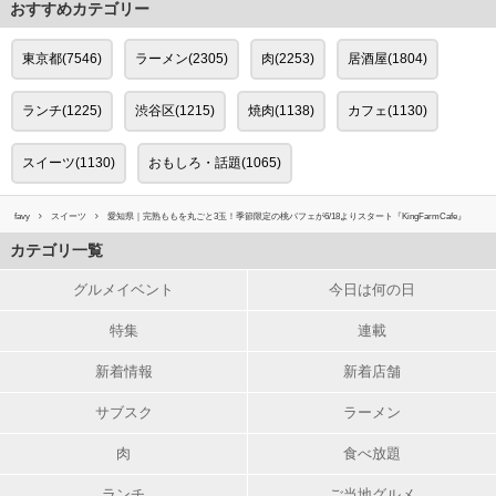
おすすめカテゴリー
東京都(7546)
ラーメン(2305)
肉(2253)
居酒屋(1804)
ランチ(1225)
渋谷区(1215)
焼肉(1138)
カフェ(1130)
スイーツ(1130)
おもしろ・話題(1065)
favy
スイーツ
愛知県｜完熟ももを丸ごと3玉！季節限定の桃パフェが6/18よりスタート『KingFarmCafe』
カテゴリ一覧
グルメイベント
今日は何の日
特集
連載
新着情報
新着店舗
サブスク
ラーメン
肉
食べ放題
ランチ
ご当地グルメ