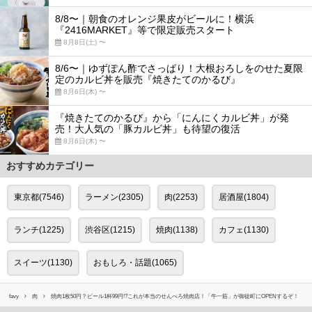
8/8〜｜朝食のオレンジ果皮がビールに！横浜
『2416MARKET』等で限定販売スタート
8月8日(土) 〜
8/6〜｜ゆずぽん酢でさっぱり！大根おろしをのせた夏限
定のカルビ丼を販売『焼きたてのかるび』
8月6日(木) 〜
『焼きたてのかるび』から「にんにくカルビ丼」が発
売！大人気の「豚カルビ丼」も待望の復活
8月6日(木) 〜
おすすめカテゴリー
東京都(7546)
ラーメン(2305)
肉(2253)
居酒屋(1804)
ランチ(1225)
渋谷区(1215)
焼肉(1138)
カフェ(1130)
スイーツ(1130)
おもしろ・話題(1065)
favy
肉
焼肉1枚50円？ビール1杯99円!?これが本当のせんべろ焼肉店！「牛一筋」が御徒町にOPENするぞ！