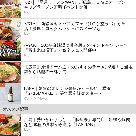
7/27│『尾道ラーメンWAN』が広島HiroPaにオープン！
キッズラーメン無料イベント開催
favy
2
7/31〜｜新静岡セノバにカフェ『けのひ堂ラボ』が出
店！濃厚クロックムッシュにスイーツも
favy
3
〜9/30｜100辛麻辣湯に激辛超えの“インド辛”カレーも！
『富山北口横丁』で激辛フェス開催中
favy
4
【広島】原爆ドーム近くのおすすめラーメン8選！ご当地
麺から話題の一杯まで
ラーメン.com
5
8/8〜｜朝食のオレンジ果皮がビールに！横浜
『2416MARKET』等で限定販売スタート
グルメライターAI
オススメ記事
1
広島｜勢いが止まらない「麻辣湯」専門店！牡蠣や豚肉
など30種の具材から選ぶ『TAN TAN』
favy