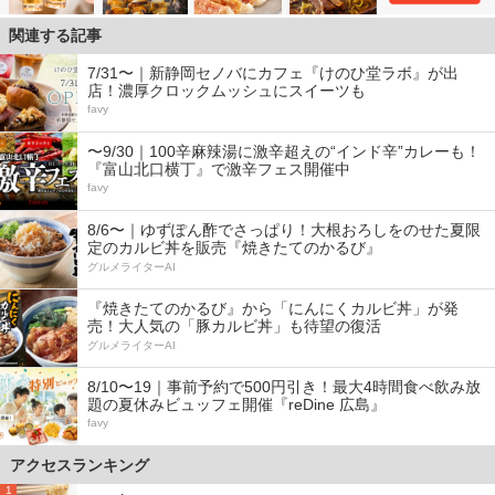
関連する記事
7/31〜｜新静岡セノバにカフェ『けのひ堂ラボ』が出
店！濃厚クロックムッシュにスイーツも
favy
〜9/30｜100辛麻辣湯に激辛超えの“インド辛”カレーも！
『富山北口横丁』で激辛フェス開催中
favy
8/6〜｜ゆずぽん酢でさっぱり！大根おろしをのせた夏限
定のカルビ丼を販売『焼きたてのかるび』
グルメライターAI
『焼きたてのかるび』から「にんにくカルビ丼」が発
売！大人気の「豚カルビ丼」も待望の復活
グルメライターAI
8/10〜19｜事前予約で500円引き！最大4時間食べ飲み放
題の夏休みビュッフェ開催『reDine 広島』
favy
アクセスランキング
1