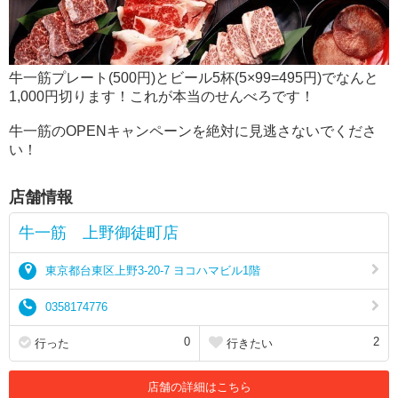
牛一筋プレート(500円)とビール5杯(5×99=495円)でなんと
1,000円切ります！これが本当のせんべろです！
牛一筋のOPENキャンペーンを絶対に見逃さないでくださ
い！
店舗情報
牛一筋 上野御徒町店
東京都台東区上野3-20-7 ヨコハマビル1階
0358174776
0
2
行った
行きたい
店舗の詳細はこちら