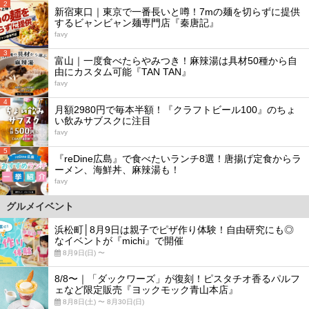
2
新宿東口｜東京で一番長いと噂！7mの麺を切らずに提供
するビャンビャン麺専門店『秦唐記』
favy
3
富山｜一度食べたらやみつき！麻辣湯は具材50種から自
由にカスタム可能『TAN TAN』
favy
4
月額2980円で毎本半額！『クラフトビール100』のちょ
い飲みサブスクに注目
favy
5
『reDine広島』で食べたいランチ8選！唐揚げ定食からラ
ーメン、海鮮丼、麻辣湯も！
favy
グルメイベント
浜松町│8月9日は親子でピザ作り体験！自由研究にも◎
なイベントが『michi』で開催
8月9日(日) 〜
8/8〜｜「ダックワーズ」が復刻！ピスタチオ香るパルフ
ェなど限定販売『ヨックモック青山本店』
8月8日(土) 〜 8月30日(日)