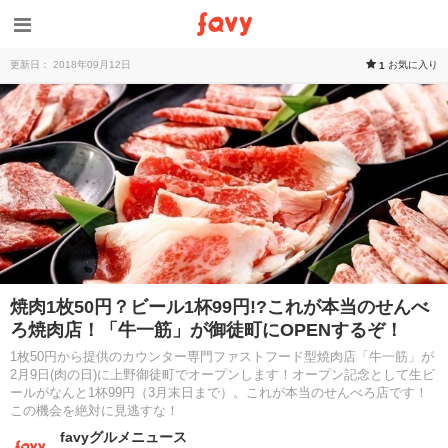
更新日： 2018年09月12日
お気に入り
1
焼肉1枚50円？ビール1杯99円!?これが本当のせんべ
ろ焼肉店！「牛一筋」が御徒町にOPENするぞ！
1枚50円から提供のカウンター専門ファストフード型焼肉店「牛一筋」が
2月9日(肉の日)に上野御徒町でオープンします！オープン記念として生ビ
ールがなんと1杯99円（3月末日まで）。これが本当のせんべろ店です！
この機会を絶対に見逃すな！
favyグルメニュース