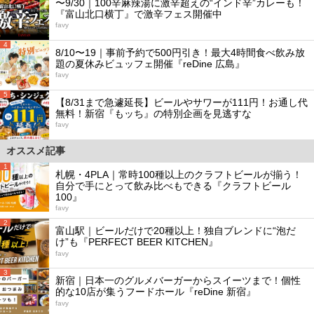
〜9/30｜100辛麻辣湯に激辛超えの“インド辛”カレーも！
『富山北口横丁』で激辛フェス開催中
favy
4
8/10〜19｜事前予約で500円引き！最大4時間食べ飲み放
題の夏休みビュッフェ開催『reDine 広島』
favy
5
【8/31まで急遽延長】ビールやサワーが111円！お通し代
無料！新宿『もッち』の特別企画を見逃すな
favy
オススメ記事
1
札幌・4PLA｜常時100種以上のクラフトビールが揃う！
自分で手にとって飲み比べもできる『クラフトビール
100』
favy
2
富山駅｜ビールだけで20種以上！独自ブレンドに“泡だ
け”も『PERFECT BEER KITCHEN』
favy
3
新宿｜日本一のグルメバーガーからスイーツまで！個性
的な10店が集うフードホール『reDine 新宿』
favy