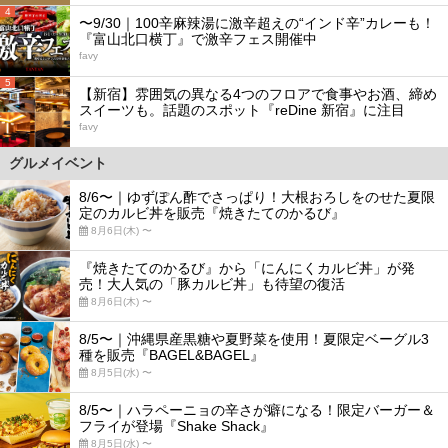
4
〜9/30｜100辛麻辣湯に激辛超えの“インド辛”カレーも！
『富山北口横丁』で激辛フェス開催中
favy
5
【新宿】雰囲気の異なる4つのフロアで食事やお酒、締め
スイーツも。話題のスポット『reDine 新宿』に注目
favy
グルメイベント
8/6〜｜ゆずぽん酢でさっぱり！大根おろしをのせた夏限
定のカルビ丼を販売『焼きたてのかるび』
8月6日(木) 〜
『焼きたてのかるび』から「にんにくカルビ丼」が発
売！大人気の「豚カルビ丼」も待望の復活
8月6日(木) 〜
8/5〜｜沖縄県産黒糖や夏野菜を使用！夏限定ベーグル3
種を販売『BAGEL&BAGEL』
8月5日(水) 〜
8/5〜｜ハラペーニョの辛さが癖になる！限定バーガー＆
フライが登場『Shake Shack』
8月5日(水) 〜