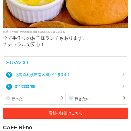
出典：http://www.hotpepper.jp/strJ001101415/
全て手作りのお子様ランチもあります。
ナチュラルで安心！
SUVACO
北海道札幌市南区川沿11条3-4-1
0113000799
0
0
行った
行きたい
店舗の詳細はこちら
CAFE Ri-no