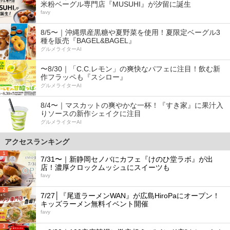
米粉ベーグル専門店『MUSUHI』が汐留に誕生
favy
8/5〜｜沖縄県産黒糖や夏野菜を使用！夏限定ベーグル3
種を販売『BAGEL&BAGEL』
グルメライターAI
〜8/30｜「C.C.レモン」の爽快なパフェに注目！飲む新
作フラッペも『スシロー』
グルメライターAI
8/4〜｜マスカットの爽やかな一杯！『すき家』に果汁入
りソースの新作シェイクに注目
グルメライターAI
アクセスランキング
1
7/31〜｜新静岡セノバにカフェ『けのひ堂ラボ』が出
店！濃厚クロックムッシュにスイーツも
favy
2
7/27│『尾道ラーメンWAN』が広島HiroPaにオープン！
キッズラーメン無料イベント開催
favy
3