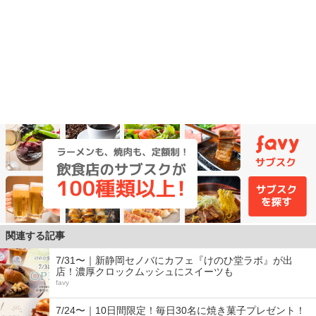
関連する記事
7/31〜｜新静岡セノバにカフェ『けのひ堂ラボ』が出
店！濃厚クロックムッシュにスイーツも
favy
7/24〜｜10日間限定！毎日30名に焼き菓子プレゼント！