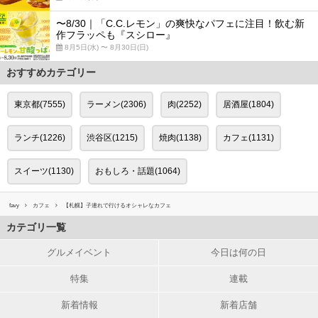
〜8/30｜「C.C.レモン」の爽快なパフェに注目！飲む新
作フラッペも『スシロー』
8月5日(水) 〜 8月30日(日)
おすすめカテゴリー
東京都(7555)
ラーメン(2306)
肉(2252)
居酒屋(1804)
ランチ(1226)
渋谷区(1215)
焼肉(1138)
カフェ(1131)
スイーツ(1130)
おもしろ・話題(1064)
favy
カフェ
【札幌】子連れで行けるオシャレなカフェ
カテゴリ一覧
グルメイベント
今日は何の日
特集
連載
新着情報
新着店舗