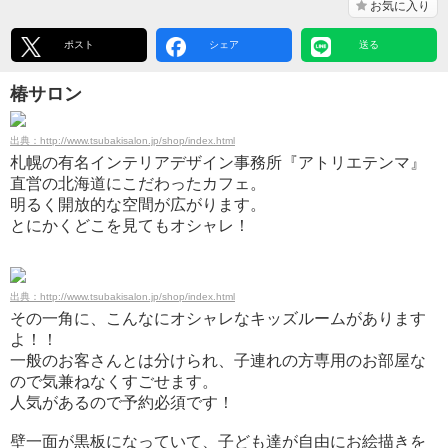
お気に入り
ポスト
シェア
送る
椿サロン
出典：http://www.tsubakisalon.jp/shop/index.html
札幌の有名インテリアデザイン事務所『アトリエテンマ』
直営の北海道にこだわったカフェ。
明るく開放的な空間が広がります。
とにかくどこを見てもオシャレ！
出典：http://www.tsubakisalon.jp/shop/index.html
その一角に、こんなにオシャレなキッズルームがあります
よ！！
一般のお客さんとは分けられ、子連れの方専用のお部屋な
ので気兼ねなくすごせます。
人気があるので予約必須です！
壁一面が黒板になっていて、子ども達が自由にお絵描きを