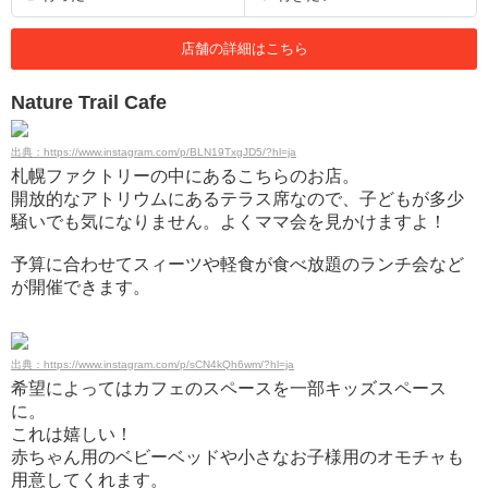
店舗の詳細はこちら
Nature Trail Cafe
出典：https://www.instagram.com/p/BLN19TxgJD5/?hl=ja
札幌ファクトリーの中にあるこちらのお店。
開放的なアトリウムにあるテラス席なので、子どもが多少
騒いでも気になりません。よくママ会を見かけますよ！
予算に合わせてスィーツや軽食が食べ放題のランチ会など
が開催できます。
出典：https://www.instagram.com/p/sCN4kQh6wm/?hl=ja
希望によってはカフェのスペースを一部キッズスペース
に。
これは嬉しい！
赤ちゃん用のベビーベッドや小さなお子様用のオモチャも
用意してくれます。