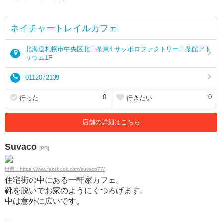
ネイチャートレイルカフェ
北海道札幌市中央区北二条東4 サッポロファクトリー二条館アト
リウム1F
0112072139
0
0
行った
行きたい
店舗の詳細はこちら
Suvaco
[PR]
出典：https://www.facebook.com/suvaco77/
住宅街の中にある一軒家カフェ。
靴を脱いでお家のようにくつろげます。
中は意外に広いです。