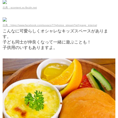
出典：scontent.xx.fbcdn.net
出典：https://www.facebook.com/suvaco77/photos_stream?ref=page_internal
こんなに可愛らしくオシャレなキッズスペースがありま
す。
子ども同士が仲良くなって一緒に遊ぶことも！
子供用のいすもありますよ。