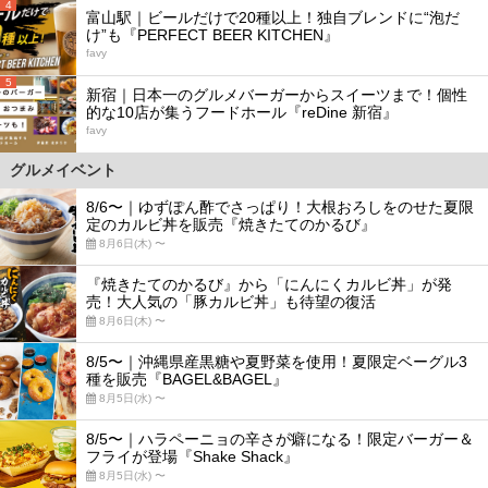
4
富山駅｜ビールだけで20種以上！独自ブレンドに“泡だ
け”も『PERFECT BEER KITCHEN』
favy
5
新宿｜日本一のグルメバーガーからスイーツまで！個性
的な10店が集うフードホール『reDine 新宿』
favy
グルメイベント
8/6〜｜ゆずぽん酢でさっぱり！大根おろしをのせた夏限
定のカルビ丼を販売『焼きたてのかるび』
8月6日(木) 〜
『焼きたてのかるび』から「にんにくカルビ丼」が発
売！大人気の「豚カルビ丼」も待望の復活
8月6日(木) 〜
8/5〜｜沖縄県産黒糖や夏野菜を使用！夏限定ベーグル3
種を販売『BAGEL&BAGEL』
8月5日(水) 〜
8/5〜｜ハラペーニョの辛さが癖になる！限定バーガー＆
フライが登場『Shake Shack』
8月5日(水) 〜