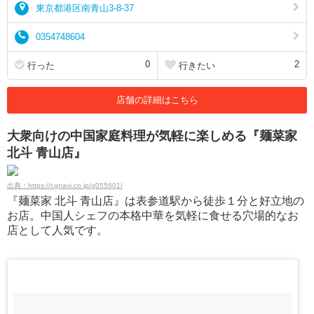
東京都港区南青山3-8-37
0354748604
0
2
行った
行きたい
店舗の詳細はこちら
大衆向けの中国家庭料理が気軽に楽しめる『麺菜家
北斗 青山店』
出典：https://r.gnavi.co.jp/g055601/
『麺菜家 北斗 青山店』は表参道駅から徒歩１分と好立地の
お店。中国人シェフの本格中華を気軽に食せる穴場的なお
店として人気です。