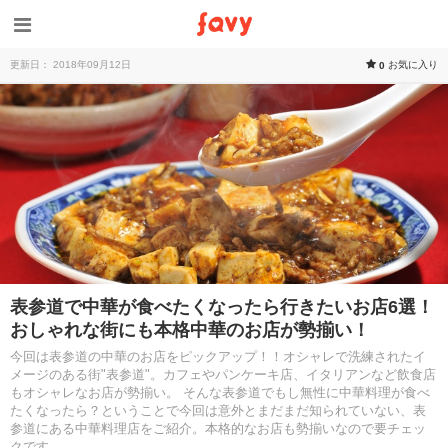
更新日： 2018年09月12日
お気に入り
0
表参道で中華が食べたくなったら行きたいお店6選！
おしゃれな街にも本格中華のお店が勢揃い！
今回は表参道の中華のお店をピックアップ！！オシャレで洗練されたイ
メージのある街"表参道"。カフェやパンケーキ店、イタリアンなど飲食店
もオシャレなお店が勢揃い。 そんな表参道でもし無性に中華料理が食べ
たくなったら？ということで今回は意外とまだまだ知られていない、表
参道にある中華料理店をご紹介。本格的なお店も勢揃いなので要チェッ
クです。