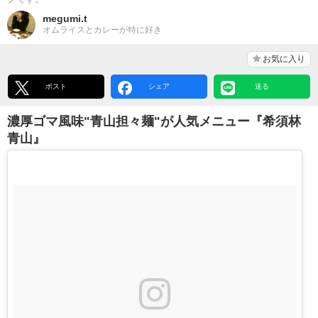
megumi.t
オムライスとカレーが特に好き
お気に入り
ポスト
シェア
送る
濃厚ゴマ風味"青山担々麺"が人気メニュー『希須林
青山』