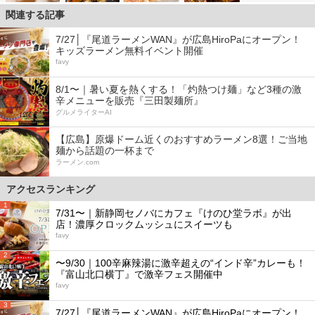
関連する記事
7/27│『尾道ラーメンWAN』が広島HiroPaにオープン！
キッズラーメン無料イベント開催
favy
8/1〜｜暑い夏を熱くする！「灼熱つけ麺」など3種の激
辛メニューを販売『三田製麺所』
グルメライターAI
【広島】原爆ドーム近くのおすすめラーメン8選！ご当地
麺から話題の一杯まで
ラーメン.com
アクセスランキング
1
7/31〜｜新静岡セノバにカフェ『けのひ堂ラボ』が出
店！濃厚クロックムッシュにスイーツも
favy
2
〜9/30｜100辛麻辣湯に激辛超えの“インド辛”カレーも！
『富山北口横丁』で激辛フェス開催中
favy
3
7/27│『尾道ラーメンWAN』が広島HiroPaにオープン！