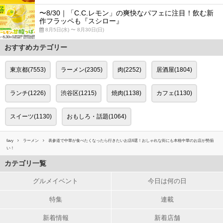
〜8/30｜「C.C.レモン」の爽快なパフェに注目！飲む新
作フラッペも『スシロー』
8月5日(水) 〜 8月30日(日)
おすすめカテゴリー
東京都(7553)
ラーメン(2305)
肉(2252)
居酒屋(1804)
ランチ(1226)
渋谷区(1215)
焼肉(1138)
カフェ(1130)
スイーツ(1130)
おもしろ・話題(1064)
favy
ラーメン
表参道で中華が食べたくなったら行きたいお店6選！おしゃれな街にも本格中華のお店が勢揃
い！
カテゴリ一覧
グルメイベント
今日は何の日
特集
連載
新着情報
新着店舗