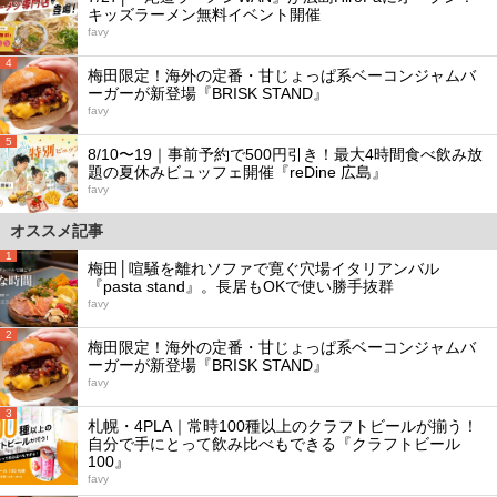
キッズラーメン無料イベント開催
favy
4
梅田限定！海外の定番・甘じょっぱ系ベーコンジャムバ
ーガーが新登場『BRISK STAND』
favy
5
8/10〜19｜事前予約で500円引き！最大4時間食べ飲み放
題の夏休みビュッフェ開催『reDine 広島』
favy
オススメ記事
1
梅田│喧騒を離れソファで寛ぐ穴場イタリアンバル
『pasta stand』。長居もOKで使い勝手抜群
favy
2
梅田限定！海外の定番・甘じょっぱ系ベーコンジャムバ
ーガーが新登場『BRISK STAND』
favy
3
札幌・4PLA｜常時100種以上のクラフトビールが揃う！
自分で手にとって飲み比べもできる『クラフトビール
100』
favy