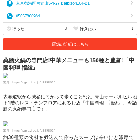
東京都港区南青山5-4-27 Barbizon104-B1
05057860984
0
1
行った
行きたい
店舗の詳細はこちら
薬膳火鍋の専門店!中華メニューも150種と豊富!『中
国料理 福縁』
出典：https://r.gnavi.co.jp/g885802/
表参道駅から渋谷に向かって歩くこと5分。青山オーバルビル地
下1階のレストランフロアにあるお店『中国料理 福縁』。今話
題の火鍋専門店です。
出典：https://r.gnavi.co.jp/g885802/
約30種類の食材を煮込んで作ったスープは辛いけど濃厚で