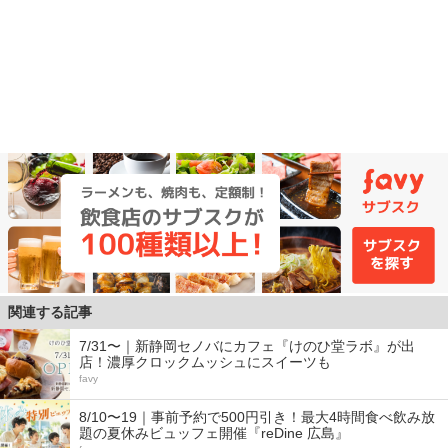
関連する記事
7/31〜｜新静岡セノバにカフェ『けのひ堂ラボ』が出
店！濃厚クロックムッシュにスイーツも
favy
8/10〜19｜事前予約で500円引き！最大4時間食べ飲み放
題の夏休みビュッフェ開催『reDine 広島』