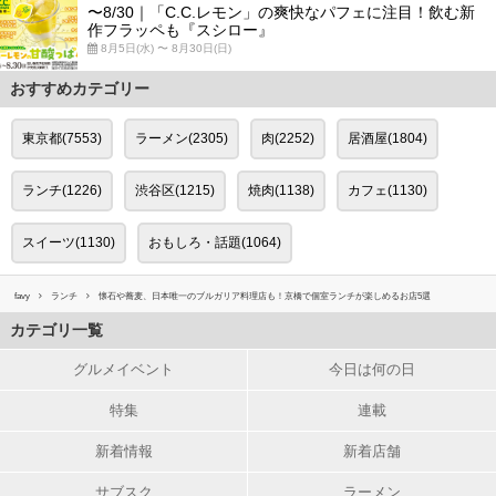
〜8/30｜「C.C.レモン」の爽快なパフェに注目！飲む新
作フラッペも『スシロー』
8月5日(水) 〜 8月30日(日)
おすすめカテゴリー
東京都(7553)
ラーメン(2305)
肉(2252)
居酒屋(1804)
ランチ(1226)
渋谷区(1215)
焼肉(1138)
カフェ(1130)
スイーツ(1130)
おもしろ・話題(1064)
favy
ランチ
懐石や蕎麦、日本唯一のブルガリア料理店も！京橋で個室ランチが楽しめるお店5選
カテゴリ一覧
グルメイベント
今日は何の日
特集
連載
新着情報
新着店舗
サブスク
ラーメン