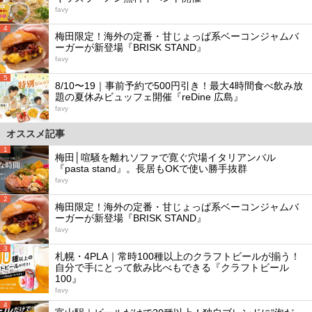
favy
4
梅田限定！海外の定番・甘じょっぱ系ベーコンジャムバ
ーガーが新登場『BRISK STAND』
favy
5
8/10〜19｜事前予約で500円引き！最大4時間食べ飲み放
題の夏休みビュッフェ開催『reDine 広島』
favy
オススメ記事
1
梅田│喧騒を離れソファで寛ぐ穴場イタリアンバル
『pasta stand』。長居もOKで使い勝手抜群
favy
2
梅田限定！海外の定番・甘じょっぱ系ベーコンジャムバ
ーガーが新登場『BRISK STAND』
favy
3
札幌・4PLA｜常時100種以上のクラフトビールが揃う！
自分で手にとって飲み比べもできる『クラフトビール
100』
favy
4