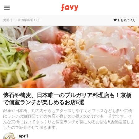
更新日： 2018年09月12日
お気に入り
2
懐石や蕎麦、日本唯一のブルガリア料理店も！京橋
で個室ランチが楽しめるお店5選
銀座や日本橋、丸の内からもアクセスしやすくオフィスなども多い京橋
はランチの激戦区でどのお店が良いのか選ぶのだけでも一苦労です。そ
んな京橋においてゆっくりと個室ランチが楽しめるお店を5店舗厳選しま
したので紹介させて頂きます。
april