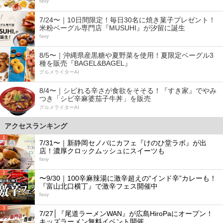
favy
7/24〜｜10日間限定！毎日30名に焼き菓子プレゼント！
米粉ベーグル専門店『MUSUHI』が汐留に誕生
favy
8/5〜｜沖縄県産黒糖や夏野菜を使用！夏限定ベーグル3
種を販売『BAGEL&BAGEL』
グルメライターAI
8/4〜｜シビれる辛さが食欲をそそる！『すき家』でやみ
つき「シビ辛麻婆茄子牛丼」を販売
グルメライターAI
アクセスランキング
1
7/31〜｜新静岡セノバにカフェ『けのひ堂ラボ』が出
店！濃厚クロックムッシュにスイーツも
favy
2
〜9/30｜100辛麻辣湯に激辛超えの“インド辛”カレーも！
『富山北口横丁』で激辛フェス開催中
favy
3
7/27│『尾道ラーメンWAN』が広島HiroPaにオープン！
キッズラーメン無料イベント開催