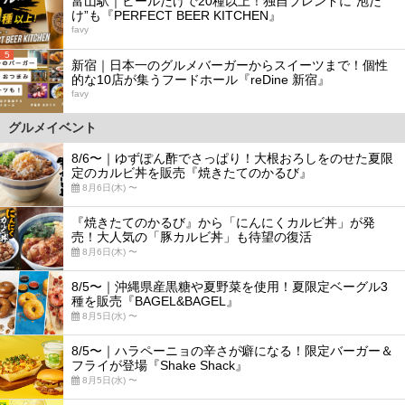
富山駅｜ビールだけで20種以上！独自ブレンドに“泡だ
け”も『PERFECT BEER KITCHEN』
favy
5
新宿｜日本一のグルメバーガーからスイーツまで！個性
的な10店が集うフードホール『reDine 新宿』
favy
グルメイベント
8/6〜｜ゆずぽん酢でさっぱり！大根おろしをのせた夏限
定のカルビ丼を販売『焼きたてのかるび』
8月6日(木) 〜
『焼きたてのかるび』から「にんにくカルビ丼」が発
売！大人気の「豚カルビ丼」も待望の復活
8月6日(木) 〜
8/5〜｜沖縄県産黒糖や夏野菜を使用！夏限定ベーグル3
種を販売『BAGEL&BAGEL』
8月5日(水) 〜
8/5〜｜ハラペーニョの辛さが癖になる！限定バーガー＆
フライが登場『Shake Shack』
8月5日(水) 〜