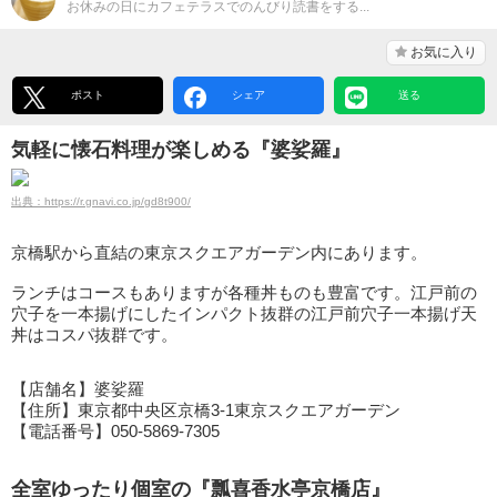
お休みの日にカフェテラスでのんびり読書をする...
お気に入り
ポスト
シェア
送る
気軽に懐石料理が楽しめる『婆娑羅』
出典：https://r.gnavi.co.jp/gd8t900/
京橋駅から直結の東京スクエアガーデン内にあります。
ランチはコースもありますが各種丼ものも豊富です。江戸前の
穴子を一本揚げにしたインパクト抜群の江戸前穴子一本揚げ天
丼はコスパ抜群です。
【店舗名】婆娑羅
【住所】東京都中央区京橋3-1東京スクエアガーデン
【電話番号】050-5869-7305
全室ゆったり個室の『瓢喜香水亭京橋店』