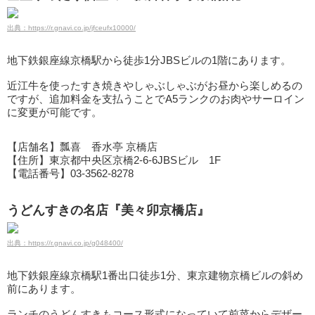
出典：https://r.gnavi.co.jp/jfceufx10000/
地下鉄銀座線京橋駅から徒歩1分JBSビルの1階にあります。
近江牛を使ったすき焼きやしゃぶしゃぶがお昼から楽しめるの
ですが、追加料金を支払うことでA5ランクのお肉やサーロイン
に変更が可能です。
【店舗名】瓢喜 香水亭 京橋店
【住所】東京都中央区京橋2-6-6JBSビル 1F
【電話番号】03-3562-8278
うどんすきの名店『美々卯京橋店』
出典：https://r.gnavi.co.jp/g048400/
地下鉄銀座線京橋駅1番出口徒歩1分、東京建物京橋ビルの斜め
前にあります。
ランチのうどんすきもコース形式になっていて前菜からデザー