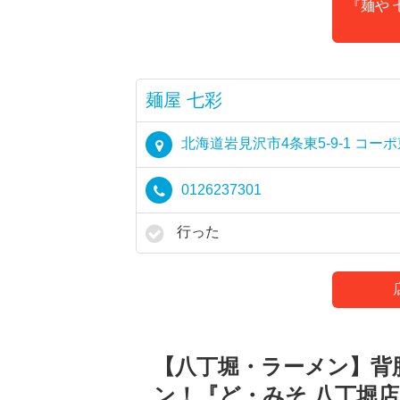
『麺や 
麺屋 七彩
北海道岩見沢市4条東5-9-1 コーポ
0126237301
行った
【八丁堀・ラーメン】背
ン！『ど・みそ 八丁堀店