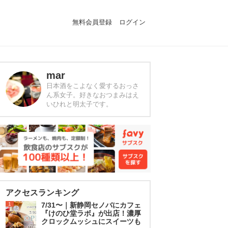
無料会員登録
ログイン
mar
日本酒をこよなく愛するおっさ
ん系女子。好きなおつまみはえ
いひれと明太子です。
アクセスランキング
1
7/31〜｜新静岡セノバにカフェ
『けのひ堂ラボ』が出店！濃厚
クロックムッシュにスイーツも