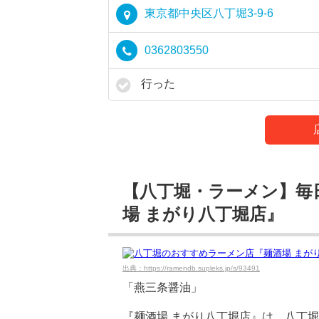
東京都中央区八丁堀3-9-6
0362803550
行った
【八丁堀・ラーメン】毎
場 まがり八丁堀店』
出典：https://ramendb.supleks.jp/s/93491
「燕三条醤油」
『麺酒場 まがり八丁堀店』は。八丁