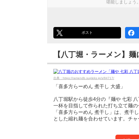
堪能しましょう
ポスト
【八丁堀・ラーメン】麺
出典：https://ramendb.supleks.jp/s/84717/
「喜多方らーめん 煮干し 大盛」
八丁堀駅から徒歩4分の『麺や 七彩 
一杯を目指して作られた打ち立て麺の
「喜多方らーめん 煮干し」は、煮干
とした縮れ麺を合わせています。チャ