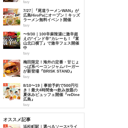
favy
2
7/27│『尾道ラーメンWAN』が
広島HiroPaにオープン！キッズ
ラーメン無料イベント開催
favy
3
〜9/30｜100辛麻辣湯に激辛超
えの“インド辛”カレーも！『富
山北口横丁』で激辛フェス開催
中
favy
4
梅田限定！海外の定番・甘じょ
っぱ系ベーコンジャムバーガー
が新登場『BRISK STAND』
favy
5
8/10〜19｜事前予約で500円引
き！最大4時間食べ飲み放題の
夏休みビュッフェ開催『reDine
広島』
favy
オススメ記事
1
浜松町駅｜選べるソース×ライ