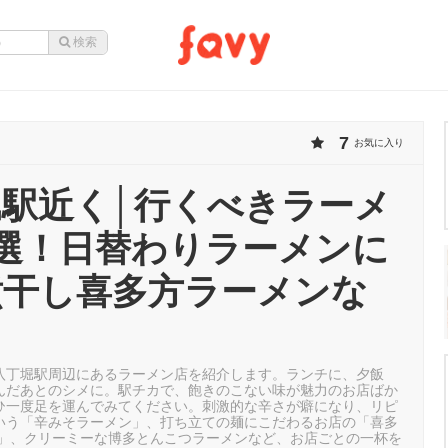
7
お気に入り
堀駅近く│行くべきラーメ
8選！日替わりラーメンに
煮干し喜多方ラーメンな
八丁堀駅周辺にあるラーメン店を紹介します。ランチに、夕飯
んだあとのシメに。駅チカで、飽きのこない味が魅力のお店ばか
ひ一度足を運んでみてください。刺激的な辛さが癖になり、リピ
いう「辛みそラーメン」、打ち立ての麺にこだわるお店の「喜多
油」、クリーミーな博多とんこつラーメンなど、お店ごとの一杯を