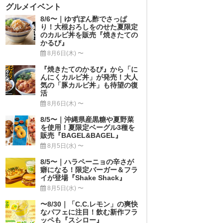
グルメイベント
8/6〜｜ゆずぽん酢でさっぱ
り！大根おろしをのせた夏限定
のカルビ丼を販売『焼きたての
かるび』
8月6日(木) 〜
『焼きたてのかるび』から「に
んにくカルビ丼」が発売！大人
気の「豚カルビ丼」も待望の復
活
8月6日(木) 〜
8/5〜｜沖縄県産黒糖や夏野菜
を使用！夏限定ベーグル3種を
販売『BAGEL&BAGEL』
8月5日(水) 〜
8/5〜｜ハラペーニョの辛さが
癖になる！限定バーガー＆フラ
イが登場『Shake Shack』
8月5日(水) 〜
〜8/30｜「C.C.レモン」の爽快
なパフェに注目！飲む新作フラ
ッペも『スシロー』