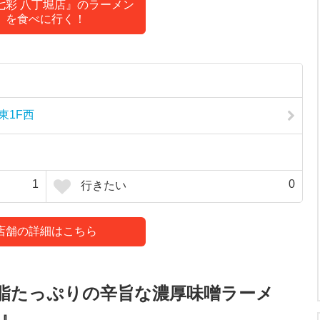
七彩 八丁堀店』のラーメン
を食べに行く！
東1F西
1
0
行きたい
店舗の詳細はこちら
脂たっぷりの辛旨な濃厚味噌ラーメ
』