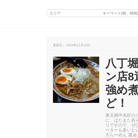
更新日： 2024年11月15日
八丁
ン店
強め
ど！
東京都中央区の
に、はたまた呑
りですので、ぜ
ーターも多いと
方らーめん 醤