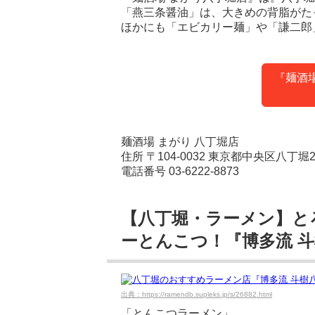
「燕三条醤油」は、大きめの背脂がた
ほかにも「エビカリー麺」や「謙二郎
『麺酒
麺酒場 まがり 八丁堀店
住所 〒104-0032 東京都中央区八丁堀2-
電話番号 03-6222-8873
【八丁堀・ラーメン】と
ーとんこつ！『博多流 
出典：https://ramendb.supleks.jp/s/26882.html
「とんこつラーメン」