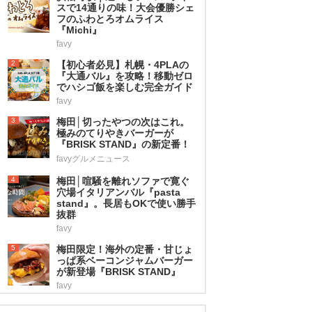
スで14通りの味！大会優勝シェ
フのふわとろオムライス
『Michi』
favy
2
【初心者必見】札幌・4PLAの
『大通バル』を攻略！移動ゼロ
でハシゴ飯を楽しむ完全ガイド
favy
3
梅田│切ったやつの次はこれ。
極みのてりやきバーガーが
『BRISK STAND』の新定番！
favyグルメニュース
4
梅田│喧騒を離れソファで寛ぐ
穴場イタリアンバル『pasta
stand』。長居もOKで使い勝手
抜群
favy
5
梅田限定！海外の定番・甘じょ
っぱ系ベーコンジャムバーガー
が新登場『BRISK STAND』
favy