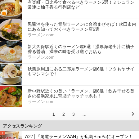
有楽町・日比谷で食べるべきラーメン5選！ミシュラン
常連に柚子香る行列店など
黒醤油を使った背脂ラーメンに台湾まぜそば！吹田市内
にある知っておくべきラーメン店5選
ラーメン.com
新大久保駅近くのラーメン屋6選！濃厚海老出汁に柚子
香る醤油、満来の味を受け継ぐお店も
ラーメン.com
秋葉原周辺にある二郎系ラーメン店6選！ブタもヤサイ
もマシマシで！
新中野駅近くの旨い「ラーメン」店8選！飲み干せる旨
さの横浜家系に背脂チャッチャ系も！
ラーメン.com
1
2
3
…
アクセスランキング
1
7/27│『尾道ラーメンWAN』が広島HiroPaにオープン！