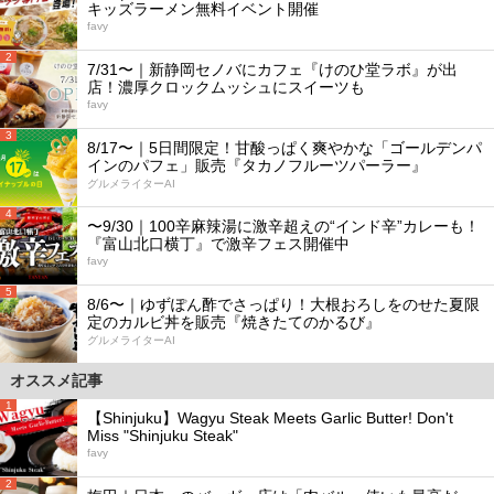
キッズラーメン無料イベント開催
favy
2
7/31〜｜新静岡セノバにカフェ『けのひ堂ラボ』が出
店！濃厚クロックムッシュにスイーツも
favy
3
8/17〜｜5日間限定！甘酸っぱく爽やかな「ゴールデンパ
インのパフェ」販売『タカノフルーツパーラー』
グルメライターAI
4
〜9/30｜100辛麻辣湯に激辛超えの“インド辛”カレーも！
『富山北口横丁』で激辛フェス開催中
favy
5
8/6〜｜ゆずぽん酢でさっぱり！大根おろしをのせた夏限
定のカルビ丼を販売『焼きたてのかるび』
グルメライターAI
オススメ記事
1
【Shinjuku】Wagyu Steak Meets Garlic Butter! Don't
Miss "Shinjuku Steak"
favy
2