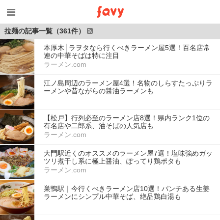
拉麺の記事一覧（361件）
本厚木│ラヲタなら行くべきラーメン屋5選！百名店常
連の中華そばは特に注目
ラーメン.com
江ノ島周辺のラーメン屋4選！名物のしらすたっぷりラ
ーメンや昔ながらの醤油ラーメンも
【松戸】行列必至のラーメン店8選！県内ランク1位の
有名店や二郎系、油そばの人気店も
ラーメン.com
大門駅近くのオススメのラーメン屋7選！塩味強めガッ
ツリ煮干し系に極上醤油、ぽってり鶏ポタも
ラーメン.com
巣鴨駅｜今行くべきラーメン店10選！パンチある生姜
ラーメンにシンプル中華そば、絶品鶏白湯も