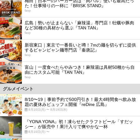
梅田｜日本一のバーガー店は「肉バル」使いも最高だっ
た！仕事帰りの一杯に『BRISK STAND』
favy
3
広島｜勢いが止まらない「麻辣湯」専門店！牡蠣や豚肉
など30種の具材から選ぶ『TAN TAN』
favy
4
新宿東口｜東京で一番長いと噂！7mの麺を切らずに提供
するビャンビャン麺専門店『秦唐記』
favy
5
富山｜一度食べたらやみつき！麻辣湯は具材50種から自
由にカスタム可能『TAN TAN』
favy
グルメイベント
8/10〜19｜事前予約で500円引き！最大4時間食べ飲み放
題の夏休みビュッフェ開催『reDine 広島』
8月10日(月) 〜 8月19日(水)
『YONA YONA』初！凍らせたクラフトビール「すだッ
シー」が販売中！果汁入りで爽やかな一杯
8月10日(月) 〜