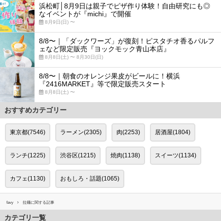
浜松町│8月9日は親子でピザ作り体験！自由研究にも◎
なイベントが『michi』で開催
8月9日(日) 〜
8/8〜｜「ダックワーズ」が復刻！ピスタチオ香るパルフ
ェなど限定販売『ヨックモック青山本店』
8月8日(土) 〜 8月30日(日)
8/8〜｜朝食のオレンジ果皮がビールに！横浜
『2416MARKET』等で限定販売スタート
8月8日(土) 〜
おすすめカテゴリー
東京都(7546)
ラーメン(2305)
肉(2253)
居酒屋(1804)
ランチ(1225)
渋谷区(1215)
焼肉(1138)
スイーツ(1134)
カフェ(1130)
おもしろ・話題(1065)
favy
拉麺に関する記事
カテゴリ一覧