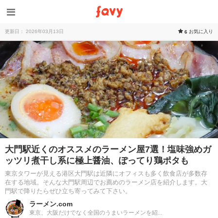
更新日： 2026年03月13日
お気に入り
6
大門駅近くのオススメのラーメン屋7選！塩味強めガ
ッツリ煮干し系に極上醤油、ぽってり鶏ポタも
東京タワーが見える港区大門駅は近隣にオフィスも多く飲食店が多数存
在する地域。そんな大門駅周辺でお薦めのラーメン店を紹介します。大
門駅で降りたらぜひ立ち寄ってみて下さい。
ラーメン.com
東京、大阪だけでなく全国のうまいラーメンを紹...