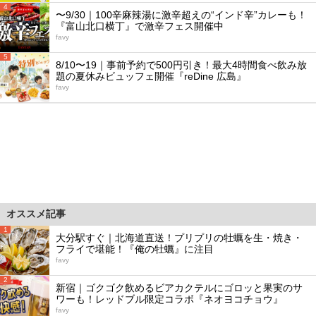
4
〜9/30｜100辛麻辣湯に激辛超えの“インド辛”カレーも！
『富山北口横丁』で激辛フェス開催中
favy
5
8/10〜19｜事前予約で500円引き！最大4時間食べ飲み放
題の夏休みビュッフェ開催『reDine 広島』
favy
オススメ記事
1
大分駅すぐ｜北海道直送！プリプリの牡蠣を生・焼き・
フライで堪能！『俺の牡蠣』に注目
favy
2
新宿｜ゴクゴク飲めるビアカクテルにゴロッと果実のサ
ワーも！レッドブル限定コラボ『ネオヨコチョウ』
favy