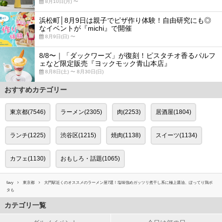
8月10日(月) 〜
浜松町│8月9日は親子でピザ作り体験！自由研究にも◎
なイベントが『michi』で開催
8月9日(日) 〜
8/8〜｜「ダックワーズ」が復刻！ピスタチオ香るパルフ
ェなど限定販売『ヨックモック青山本店』
8月8日(土) 〜 8月30日(日)
おすすめカテゴリー
東京都(7546)
ラーメン(2305)
肉(2253)
居酒屋(1804)
ランチ(1225)
渋谷区(1215)
焼肉(1138)
スイーツ(1134)
カフェ(1130)
おもしろ・話題(1065)
favy
東京都
大門駅近くのオススメのラーメン屋7選！塩味強めガッツリ煮干し系に極上醤油、ぽってり鶏ポ
タも
カテゴリ一覧