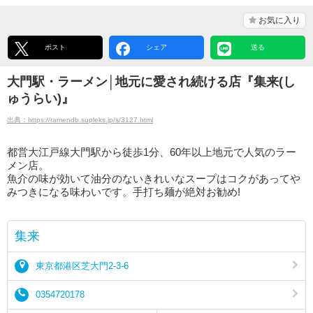
お気に入り
ポスト
シェア
送る
大門駅・ラーメン│地元に愛され続ける店『集来(し
ゅうらい)』
出典：https://ramendb.supleks.jp/s/3127.html
都営大江戸線大門駅から徒歩1分、60年以上地元で人気のラー
メン店。
魚介の味が効いて油分のないきれいなスープはコクがあってや
みつきになる味わいです。手打ち麺が絶対お勧め!
集来
東京都港区芝大門2-3-6
0354720178