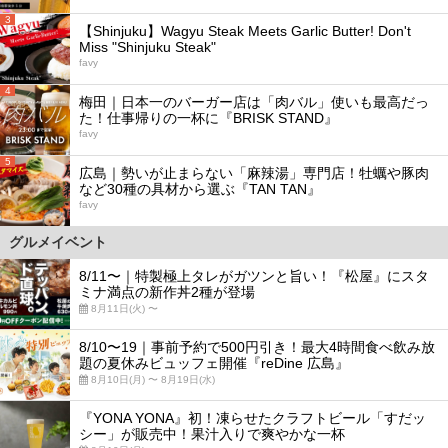
3
【Shinjuku】Wagyu Steak Meets Garlic Butter! Don't
Miss "Shinjuku Steak"
favy
4
梅田｜日本一のバーガー店は「肉バル」使いも最高だっ
た！仕事帰りの一杯に『BRISK STAND』
favy
5
広島｜勢いが止まらない「麻辣湯」専門店！牡蠣や豚肉
など30種の具材から選ぶ『TAN TAN』
favy
グルメイベント
8/11〜｜特製極上タレがガツンと旨い！『松屋』にスタ
ミナ満点の新作丼2種が登場
8月11日(火) 〜
8/10〜19｜事前予約で500円引き！最大4時間食べ飲み放
題の夏休みビュッフェ開催『reDine 広島』
8月10日(月) 〜 8月19日(水)
『YONA YONA』初！凍らせたクラフトビール「すだッ
シー」が販売中！果汁入りで爽やかな一杯