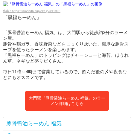
出典：https://ramendb.supleks.jp/s/11908
「黒福らーめん」
『豚骨醤油らーめん 福気』は、大門駅から徒歩約3分のラーメ
ン屋。
豚骨や鶏ガラ、香味野菜などをじっくり炊いた、濃厚な豚骨ス
ープを使ったラーメンを楽しめます。
「黒福らーめん」のトッピングはチャーシューと海苔、ほうれ
ん草、ネギなど盛りだくさん。
毎日11時～4時まで営業しているので、飲んだ後の〆や夜食な
どにもオススメです。
大門駅『豚骨醤油らーめん 福気』のラー
メン詳細はこちら
豚骨醤油らーめん 福気