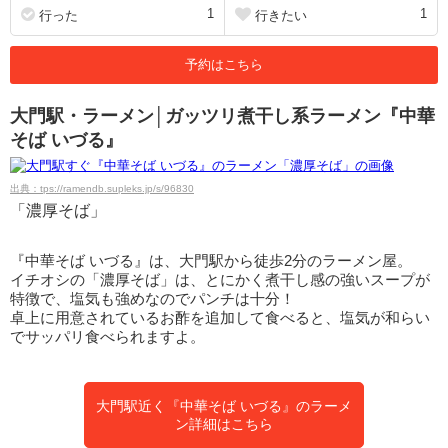
1
1
行った
行きたい
予約はこちら
大門駅・ラーメン│ガッツリ煮干し系ラーメン『中華
そば いづる』
出典：tps://ramendb.supleks.jp/s/96830
「濃厚そば」
『中華そば いづる』は、大門駅から徒歩2分のラーメン屋。
イチオシの「濃厚そば」は、とにかく煮干し感の強いスープが
特徴で、塩気も強めなのでパンチは十分！
卓上に用意されているお酢を追加して食べると、塩気が和らい
でサッパリ食べられますよ。
大門駅近く『中華そば いづる』のラーメ
ン詳細はこちら