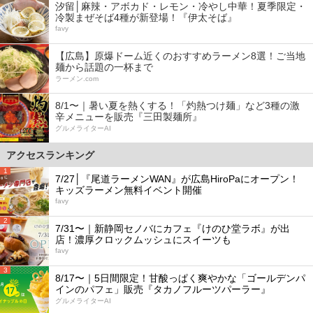
汐留│麻辣・アボカド・レモン・冷やし中華！夏季限定・
冷製まぜそば4種が新登場！『伊太そば』
favy
【広島】原爆ドーム近くのおすすめラーメン8選！ご当地
麺から話題の一杯まで
ラーメン.com
8/1〜｜暑い夏を熱くする！「灼熱つけ麺」など3種の激
辛メニューを販売『三田製麺所』
グルメライターAI
アクセスランキング
1
7/27│『尾道ラーメンWAN』が広島HiroPaにオープン！
キッズラーメン無料イベント開催
favy
2
7/31〜｜新静岡セノバにカフェ『けのひ堂ラボ』が出
店！濃厚クロックムッシュにスイーツも
favy
3
8/17〜｜5日間限定！甘酸っぱく爽やかな「ゴールデンパ
インのパフェ」販売『タカノフルーツパーラー』
グルメライターAI