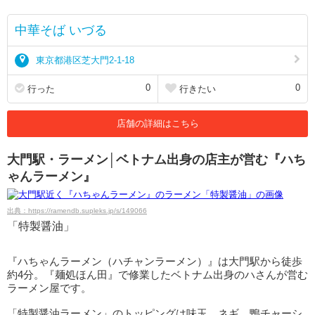
中華そば いづる
東京都港区芝大門2-1-18
0
0
行った
行きたい
店舗の詳細はこちら
大門駅・ラーメン│ベトナム出身の店主が営む『ハち
ゃんラーメン』
出典：https://ramendb.supleks.jp/s/149066
「特製醤油」
『ハちゃんラーメン（ハチャンラーメン）』は大門駅から徒歩
約4分。『麺処ほん田』で修業したベトナム出身のハさんが営む
ラーメン屋です。
「特製醤油ラーメン」のトッピングは味玉、ネギ、鴨チャーシ