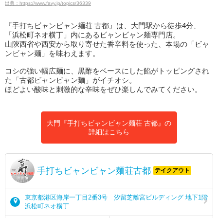
出典：https://www.favy.jp/topics/36339
『手打ちビャンビャン麺荘 古都』は、大門駅から徒歩4分、
「浜松町ネオ横丁」内にあるビャンビャン麺専門店。
山陝西省や西安から取り寄せた香辛料を使った、本場の「ビャ
ンビャン麺」を味わえます。
コシの強い幅広麺に、黒酢をベースにした餡がトッピングされ
た「古都ビャンビャン麺」がイチオシ。
ほどよい酸味と刺激的な辛味をぜひ楽しんでみてください。
大門『手打ちビャンビャン麺荘 古都』の
詳細はこちら
手打ちビャンビャン麺荘古都
テイクアウト
東京都港区海岸一丁目2番3号 汐留芝離宮ビルディング 地下1階
浜松町ネオ横丁