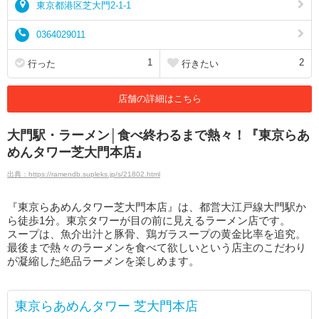
東京都港区芝大門2-1-1
0364029011
1
2
行った
行きたい
店舗の詳細はこちら
大門駅・ラーメン│食べ終わるまで熱々！『東京らあ
めんタワー芝大門本店』
出典：https://ramendb.supleks.jp/s/21802.html
『東京らあめんタワー芝大門本店』は、都営大江戸線大門駅か
ら徒歩1分。東京タワーが目の前に見えるラーメン店です。
スープは、魚介出汁と豚骨、鶏ガラスープの黄金比率を追究。
最後まで熱々のラーメンを食べて欲しいという店主のこだわり
が凝縮した絶品ラーメンを楽しめます。
東京らあめんタワー 芝大門本店