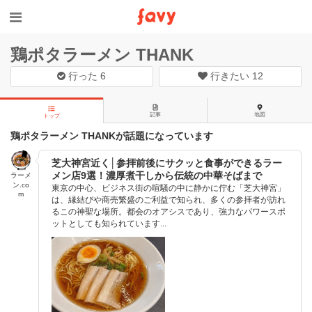
鶏ポタラーメン THANK
行った
6
行きたい
12
記事
地図
トップ
鶏ポタラーメン THANKが話題になっています
芝大神宮近く│参拝前後にサクッと食事ができるラー
メン店9選！濃厚煮干しから伝統の中華そばまで
ラーメ
ン.co
東京の中心、ビジネス街の喧騒の中に静かに佇む「芝大神宮」
m
は、縁結びや商売繁盛のご利益で知られ、多くの参拝者が訪れ
るこの神聖な場所。都会のオアシスであり、強力なパワースポ
ットとしても知られています...