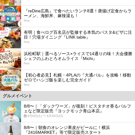
2
『reDine広島』で食べたいランチ8選！唐揚げ定食からラ
ーメン、海鮮丼、麻辣湯も！
favy
3
有明｜食べログ百名店が監修する本気のパスタ&ピザに注
目！穴場ダイニング『LINK table』
favy
4
浜松町駅｜選べるソース×ライスで14通りの味！大会優勝
シェフのふわとろオムライス『Michi』
favy
5
【初心者必見】札幌・4PLAの『大通バル』を攻略！移動
ゼロでハシゴ飯を楽しむ完全ガイド
favy
グルメイベント
8/8〜｜「ダックワーズ」が復刻！ピスタチオ香るパルフ
ェなど限定販売『ヨックモック青山本店』
8月8日(土) 〜 8月30日(日)
8/8〜｜朝食のオレンジ果皮がビールに！横浜
『2416MARKET』等で限定販売スタート