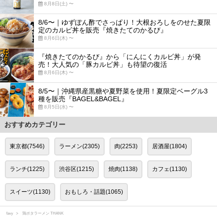
8月8日(土) 〜
8/6〜｜ゆずぽん酢でさっぱり！大根おろしをのせた夏限
定のカルビ丼を販売『焼きたてのかるび』
8月6日(木) 〜
『焼きたてのかるび』から「にんにくカルビ丼」が発
売！大人気の「豚カルビ丼」も待望の復活
8月6日(木) 〜
8/5〜｜沖縄県産黒糖や夏野菜を使用！夏限定ベーグル3
種を販売『BAGEL&BAGEL』
8月5日(水) 〜
おすすめカテゴリー
東京都(7546)
ラーメン(2305)
肉(2253)
居酒屋(1804)
ランチ(1225)
渋谷区(1215)
焼肉(1138)
カフェ(1130)
スイーツ(1130)
おもしろ・話題(1065)
favy
鶏ポタラーメン THANK