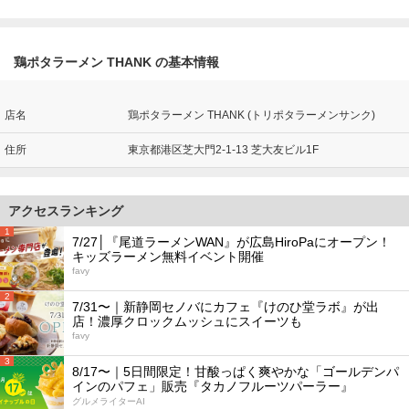
鶏ポタラーメン THANK の基本情報
店名
鶏ポタラーメン THANK (トリポタラーメンサンク)
住所
東京都港区芝大門2-1-13 芝大友ビル1F
アクセスランキング
1
7/27│『尾道ラーメンWAN』が広島HiroPaにオープン！
キッズラーメン無料イベント開催
favy
2
7/31〜｜新静岡セノバにカフェ『けのひ堂ラボ』が出
店！濃厚クロックムッシュにスイーツも
favy
3
8/17〜｜5日間限定！甘酸っぱく爽やかな「ゴールデンパ
インのパフェ」販売『タカノフルーツパーラー』
グルメライターAI