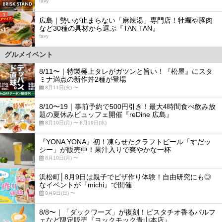
favy
5
広島｜勢いが止まらない「麻辣湯」専門店！牡蠣や豚肉
など30種の具材から選ぶ『TAN TAN』
favy
グルメイベント
8/11〜｜特製極上タレがガツンと旨い！『松屋』にスタ
ミナ満点の新作丼2種が登場
8月11日(火) 〜
8/10〜19｜事前予約で500円引き！最大4時間食べ飲み放
題の夏休みビュッフェ開催『reDine 広島』
8月10日(月) 〜 8月19日(水)
『YONA YONA』初！凍らせたクラフトビール「すだッ
シー」が販売中！果汁入りで爽やかな一杯
8月10日(月) 〜
浜松町│8月9日は親子でピザ作り体験！自由研究にも◎
なイベントが『michi』で開催
8月9日(日) 〜
8/8〜｜「ダックワーズ」が復刻！ピスタチオ香るパルフ
ェなど限定販売『ヨックモック青山本店』