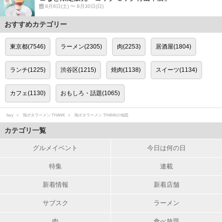
8月8日(土) 〜 8月30日(日)
おすすめカテゴリー
東京都(7546)
ラーメン(2305)
肉(2253)
居酒屋(1804)
ランチ(1225)
渋谷区(1215)
焼肉(1138)
スイーツ(1134)
カフェ(1130)
おもしろ・話題(1065)
favy
鶏ポタラーメン THANK
鶏ポタラーメン THANKの地図
カテゴリ一覧
グルメイベント
今日は何の日
特集
連載
新着情報
新着店舗
サブスク
ラーメン
肉
食べ放題