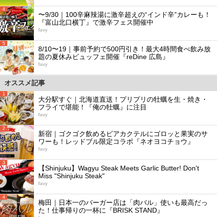
4
〜9/30｜100辛麻辣湯に激辛超えの“インド辛”カレーも！
『富山北口横丁』で激辛フェス開催中
favy
5
8/10〜19｜事前予約で500円引き！最大4時間食べ飲み放
題の夏休みビュッフェ開催『reDine 広島』
favy
オススメ記事
1
大分駅すぐ｜北海道直送！プリプリの牡蠣を生・焼き・
フライで堪能！『俺の牡蠣』に注目
favy
2
新宿｜ゴクゴク飲めるビアカクテルにゴロッと果実のサ
ワーも！レッドブル限定コラボ『ネオヨコチョウ』
favy
3
【Shinjuku】Wagyu Steak Meets Garlic Butter! Don't
Miss "Shinjuku Steak"
favy
4
梅田｜日本一のバーガー店は「肉バル」使いも最高だっ
た！仕事帰りの一杯に『BRISK STAND』