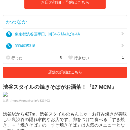
お店の詳細・予約はこちら
かわなか
東京都渋谷区宇田川町34-6 M&Iビル4A
0334635318
0
1
行った
行きたい
店舗の詳細はこちら
渋谷スタイルの焼きそばがお洒落！『27 MCM』
出典：https://r.gnavi.co.jp/g823402
渋谷駅から427m。渋谷スタイルのもんじゃ・お好み焼きが美味
しい裏渋谷の隠れ家的なお店です。卵をつけて食べる「すき焼
き」＋「焼きそば」の「すき焼きそば」は人気のメニューとな