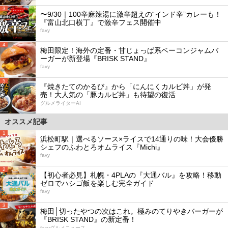
3
〜9/30｜100辛麻辣湯に激辛超えの“インド辛”カレーも！
『富山北口横丁』で激辛フェス開催中
favy
4
梅田限定！海外の定番・甘じょっぱ系ベーコンジャムバ
ーガーが新登場『BRISK STAND』
favy
5
『焼きたてのかるび』から「にんにくカルビ丼」が発
売！大人気の「豚カルビ丼」も待望の復活
グルメライターAI
オススメ記事
1
浜松町駅｜選べるソース×ライスで14通りの味！大会優勝
シェフのふわとろオムライス『Michi』
favy
2
【初心者必見】札幌・4PLAの『大通バル』を攻略！移動
ゼロでハシゴ飯を楽しむ完全ガイド
favy
3
梅田│切ったやつの次はこれ。極みのてりやきバーガーが
『BRISK STAND』の新定番！
favyグルメニュース