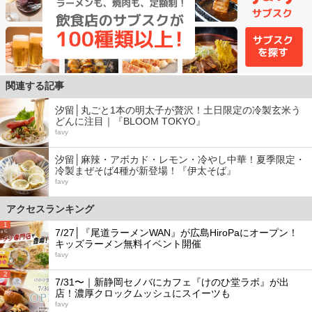
関連する記事
汐留│丸ごと1本の明太子が贅沢！土日限定の冷製玄米う
どんに注目｜『BLOOM TOKYO』
favy
汐留│麻辣・アボカド・レモン・冷やし中華！夏季限定・
冷製まぜそば4種が新登場！『伊太そば』
favy
アクセスランキング
1
7/27│『尾道ラーメンWAN』が広島HiroPaにオープン！
キッズラーメン無料イベント開催
favy
2
7/31〜｜新静岡セノバにカフェ『けのひ堂ラボ』が出
店！濃厚クロックムッシュにスイーツも
favy