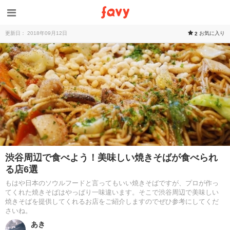
更新日： 2018年09月12日
お気に入り
2
渋谷周辺で食べよう！美味しい焼きそばが食べられ
る店6選
もはや日本のソウルフードと言ってもいい焼きそばですが、プロが作っ
てくれた焼きそばはやっぱり一味違います。そこで渋谷周辺で美味しい
焼きそばを提供してくれるお店をご紹介しますのでぜひ参考にしてくだ
さいね。
あき