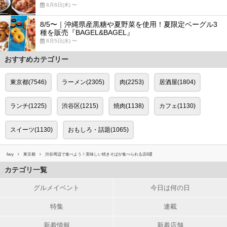
8月6日(木) 〜
8/5〜｜沖縄県産黒糖や夏野菜を使用！夏限定ベーグル3
種を販売『BAGEL&BAGEL』
8月5日(水) 〜
おすすめカテゴリー
東京都(7546)
ラーメン(2305)
肉(2253)
居酒屋(1804)
ランチ(1225)
渋谷区(1215)
焼肉(1138)
カフェ(1130)
スイーツ(1130)
おもしろ・話題(1065)
favy
東京都
渋谷周辺で食べよう！美味しい焼きそばが食べられる店6選
カテゴリ一覧
グルメイベント
今日は何の日
特集
連載
新着情報
新着店舗