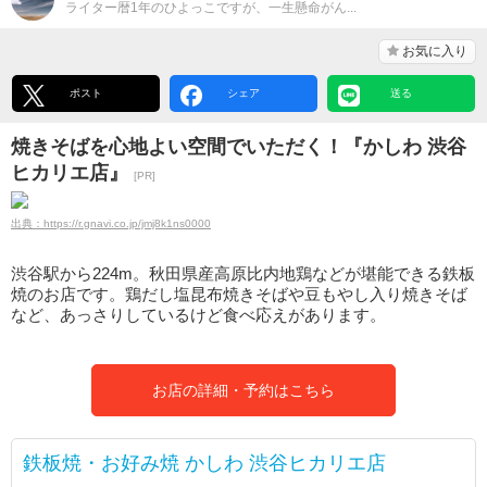
ライター暦1年のひよっこですが、一生懸命がん...
お気に入り
ポスト
シェア
送る
焼きそばを心地よい空間でいただく！『かしわ 渋谷
ヒカリエ店』
[PR]
出典：https://r.gnavi.co.jp/jmj8k1ns0000
渋谷駅から224m。秋田県産高原比内地鶏などが堪能できる鉄板
焼のお店です。鶏だし塩昆布焼きそばや豆もやし入り焼きそば
など、あっさりしているけど食べ応えがあります。
お店の詳細・予約はこちら
鉄板焼・お好み焼 かしわ 渋谷ヒカリエ店