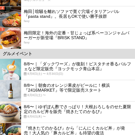
4
梅田│喧騒を離れソファで寛ぐ穴場イタリアンバル
『pasta stand』。長居もOKで使い勝手抜群
favy
5
梅田限定！海外の定番・甘じょっぱ系ベーコンジャムバ
ーガーが新登場『BRISK STAND』
favy
グルメイベント
8/8〜｜「ダックワーズ」が復刻！ピスタチオ香るパルフ
ェなど限定販売『ヨックモック青山本店』
8月8日(土) 〜 8月30日(日)
8/8〜｜朝食のオレンジ果皮がビールに！横浜
『2416MARKET』等で限定販売スタート
8月8日(土) 〜
8/6〜｜ゆずぽん酢でさっぱり！大根おろしをのせた夏限
定のカルビ丼を販売『焼きたてのかるび』
8月6日(木) 〜
『焼きたてのかるび』から「にんにくカルビ丼」が発
売！大人気の「豚カルビ丼」も待望の復活